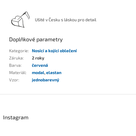
Ušité v Česku s láskou pro detail
Doplňkové parametry
Kategorie
:
Nosící a kojící oblečení
Záruka
:
2 roky
Barva
:
červená
Materiál
:
modal
,
elastan
Vzor
:
jednobarevný
Z
á
p
a
Instagram
t
í