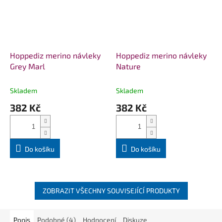
Hoppediz merino návleky
Hoppediz merino návleky
Grey Marl
Nature
Skladem
Skladem
382 Kč
382 Kč
Do košíku
Do košíku
ZOBRAZIT VŠECHNY SOUVISEJÍCÍ PRODUKTY
Popis
Podobné (4)
Hodnocení
Diskuze