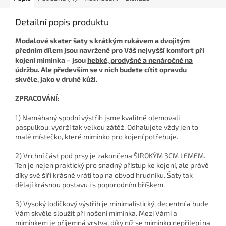
Detailní popis produktu
Modalové skater šaty s krátkým rukávem a dvojitým
předním dílem jsou navržené pro Váš nejvyšší komfort při
kojení miminka – jsou
hebké, prodyšné a nenáročné na
údržbu
. Ale především se v nich budete cítit opravdu
skvěle, jako v druhé kůži.
ZPRACOVÁNÍ:
1) Namáhaný spodní výstřih jsme kvalitně olemovali
paspulkou, vydrží tak velkou zátěž. Odhalujete vždy jen to
malé místečko, které miminko pro kojení potřebuje.
2) Vrchní část pod prsy je zakončena ŠIROKÝM 3CM LEMEM.
Ten je nejen praktický pro snadný přístup ke kojení, ale právě
díky své šíři krásně vrátí top na obvod hrudníku. Šaty tak
dělají krásnou postavu i s poporodním bříškem.
3) Vysoký lodičkový výstřih je minimalistický, decentní a bude
Vám skvěle sloužit při nošení miminka. Mezi Vámi a
miminkem je příjemná vrstva, díky níž se miminko nepřilepí na