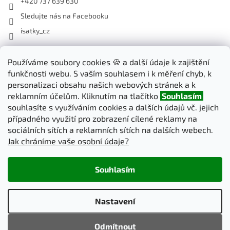
+420 737 639 630
Sledujte nás na Facebooku
isatky_cz
Používáme soubory cookies 🍪 a další údaje k zajištění
Odebírat newsletter
funkčnosti webu. S vaším souhlasem i k měření chyb, k
Vložte svůj e-mail a my vám budeme zasílat informace o nových
personalizaci obsahu našich webových stránek a k
produktech na našem e-shopu.
reklamním účelům. Kliknutím na tlačítko
Souhlasím
souhlasíte s využíváním cookies a dalších údajů vč. jejich
E-mail
případného využití pro zobrazení cílené reklamy na
sociálních sítích a reklamních sítích na dalších webech.
Jak chráníme vaše osobní údaje?
PŘIHLÁSIT SE
Souhlasím
Vytvořil Shoptet
Nastavení
Copyright 2026
iSatky.cz
. Všechna práva vyhrazena.
Upravit
Odmítnout
nastavení cookies