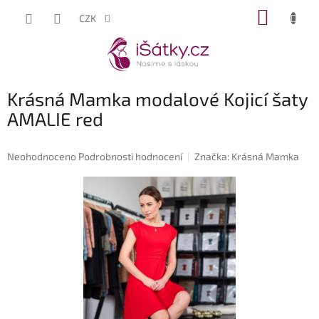
Přejít
NÁKUP
CZK
na
KOŠÍK
obsah
Krásná Mamka modalové Kojicí šaty
AMALIE red
Průměrné
Neohodnoceno
Podrobnosti hodnocení
Značka:
Krásná Mamka
hodnocení
produktu
je
0,0
z
5
hvězdiček.