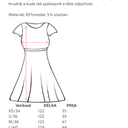
hrudník a bude tak spokojeně a déle odpočívat.
Materiál: 95%modal, 5% elastan
Velikost
DÉLKA
PRSA
XS/34
122
35
S/36
122
39
M/38
123
41
L/40
124
44