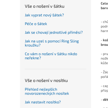
Celo
Vše o nošení v šátku
barv
Jak vyprat nový šátek?
- ch
Péče o šátek
podr
harm
Jak se chovají jednotlivé příměsi?
-
ko
Jak na uzel s pomocí Ring Sling
brou
kroužku?
Co vám o nošení v šátku nikdo
- pr
neřekne?
nožk
kůže
- Žá
pořá
Vše o nošení v nosítku
- ca
Přehled nejlepších
přiz
novorozeneckých nosítek
-
dět
Jak nastavit nosítko?