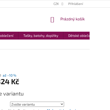
CZK
Přihlášení
NÁKUPNÍ
Prázdný košík
KOŠÍK
 oblečení
Tašky, batohy, doplňky
Dětské oblečení
Dár
č
až –10 %
324 Kč
e variantu