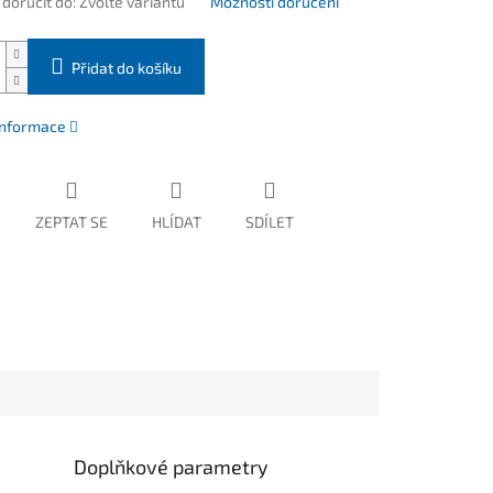
oručit do:
Zvolte variantu
Možnosti doručení
Přidat do košíku
 informace
ZEPTAT SE
HLÍDAT
SDÍLET
Doplňkové parametry