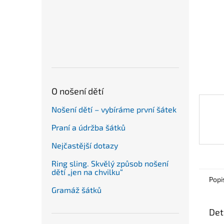
n
e
l
O nošení dětí
Nošení dětí – vybíráme první šátek
Praní a údržba šátků
Nejčastější dotazy
Ring sling. Skvělý způsob nošení
dětí „jen na chvilku“
Popi
Gramáž šátků
Det