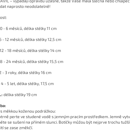
NAVÍC – vypadají opravdu úžasně, takže Vaše malá slečna nebo chlape
dat naprosto neodolatelně!
ost:
0 - 6 měsíců, délka stélky 11 cm
6 - 12 měsíců, délka stélky 12,5 cm
12 - 18 měsíců, délka stélky 14 cm
8 - 24 měsíců, délka stélky 15,5 cm
2 - 3 roky, délka stélky 16 cm
4 - 5 let, délka stélky, 17,5 cm
L:
délka stélky 19 cm
ba:
 s měkkou koženou podrážkou:
atrně perte ve studené vodě s jemným pracím prostředkem. Jemně vytv
ěte se sušení na přímém slunci. Botičky můžou být nejprve trochu tužší,
ití se zase změkčí.