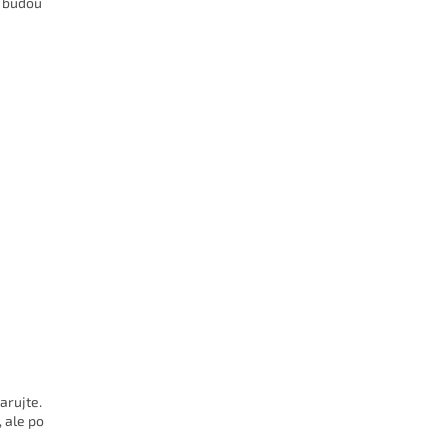
c budou
arujte.
 ale po