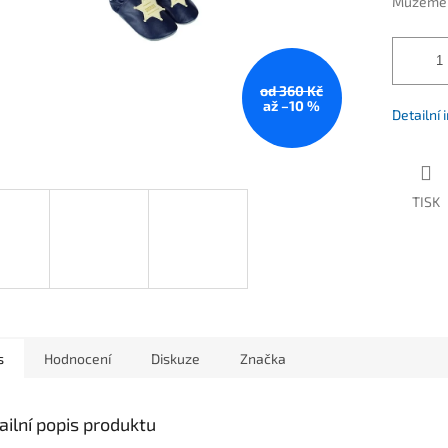
Můžeme d
od 360 Kč
až –10 %
Detailní
TISK
s
Hodnocení
Diskuze
Značka
ailní popis produktu