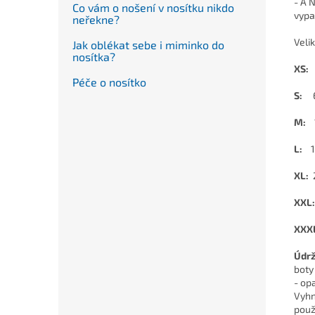
- A 
Co vám o nošení v nosítku nikdo
vypa
neřekne?
Velik
Jak oblékat sebe i miminko do
nosítka?
XS:
Péče o nosítko
S:
M:
L:
1
XL:
XXL:
XXX
Údrž
boty
- op
Vyhn
použ