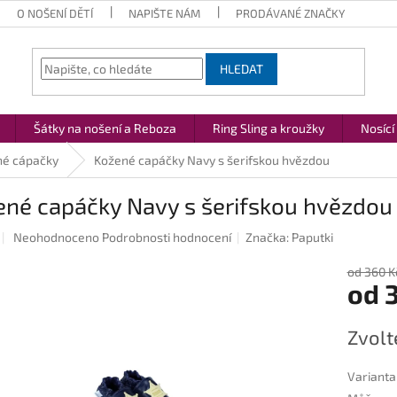
O NOŠENÍ DĚTÍ
NAPIŠTE NÁM
PRODÁVANÉ ZNAČKY
HLEDAT
Šátky na nošení a Reboza
Ring Sling a kroužky
Nosící
né cápačky
Kožené capáčky Navy s šerifskou hvězdou
ené capáčky Navy s šerifskou hvězdou
Průměrné
Neohodnoceno
Podrobnosti hodnocení
Značka:
Paputki
hodnocení
produktu
od 360 K
od
je
0,0
z
Měrná
Zvolt
5
cena:
hvězdiček.
Varianta