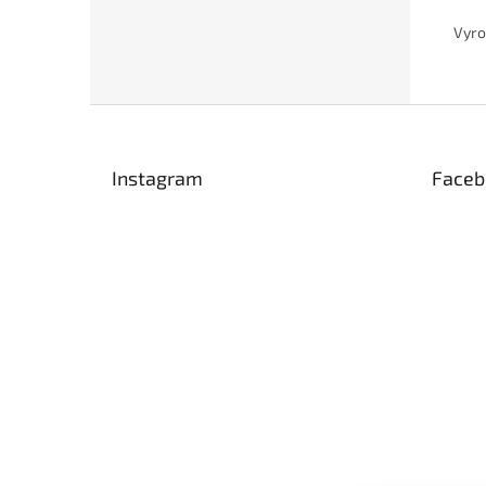
Vyro
Z
á
p
Instagram
Faceb
a
t
í