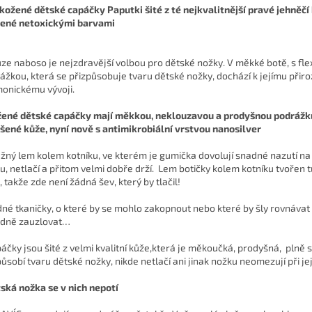
kožené dětské capáčky Paputki šité z té nejkvalitnější pravé jehněčí
ené netoxickými barvami
ůze naboso je nejzdravější volbou pro dětské nožky. V měkké botě, s flex
ážkou, která se přizpůsobuje tvaru dětské nožky, dochází k jejímu při
onickému vývoji.
žené dětské capáčky mají měkkou, neklouzavou a prodyšnou podrážk
šené kůže, nyní nově s antimikrobiální vrstvou nanosilver
užný lem kolem kotníku, ve kterém je gumička dovolují snadné nazutí n
u, netlačí a přitom velmi dobře drží. Lem botičky kolem kotníku tvořen 
, takže zde není žádná šev, který by tlačil!
dné tkaničky, o které by se mohlo zakopnout nebo které by šly rovnávat
dně zauzlovat…
páčky jsou šité z velmi kvalitní kůže,která je měkoučká, prodyšná, plně 
působí tvaru dětské nožky, nikde netlačí ani jinak nožku neomezují při je
ská nožka se v nich nepotí