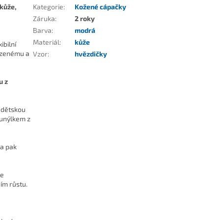
 kůže,
Kategorie
:
Kožené cápačky
Záruka
:
2 roky
Barva
:
modrá
Materiál
:
kůže
ibilní
rozenému a
Vzor
:
hvězdičky
u z
a dětskou
tunýlkem z
 a pak
se
jím růstu.