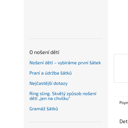
n
e
l
O nošení dětí
Nošení dětí – vybíráme první šátek
Praní a údržba šátků
Nejčastější dotazy
Ring sling. Skvělý způsob nošení
dětí „jen na chvilku“
Popi
Gramáž šátků
Det