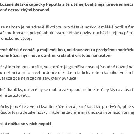
kožené dětské capáčky Paputki šité z té nejkvalitnější pravé jehněčí
ené netoxickými barvami
ůze naboso je nejzdravější volbou pro dětské nožky. V měkké botě, s flex
ážkou, která se přizpůsobuje tvaru dětské nožky, dochází k jejímu při
onickému vývoji.
žené dětské capáčky mají měkkou, neklouzavou a prodyšnou podrážk
šené kůže, nyní nově s antimikrobiální vrstvou nanosilver
užný lem kolem kotníku, ve kterém je gumička dovolují snadné nazutí n
u, netlačí a přitom velmi dobře drží. Lem botičky kolem kotníku tvořen 
, takže zde není žádná šev, který by tlačil!
dné tkaničky, o které by se mohlo zakopnout nebo které by šly rovnávat
dně zauzlovat…
páčky jsou šité z velmi kvalitní kůže,která je měkoučká, prodyšná, plně 
působí tvaru dětské nožky, nikde netlačí ani jinak nožku neomezují při je
ská nožka se v nich nepotí