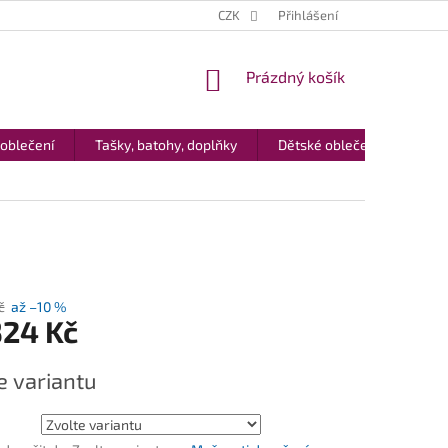
CZK
Přihlášení
NÁKUPNÍ
Prázdný košík
KOŠÍK
 oblečení
Tašky, batohy, doplňky
Dětské oblečení
Dár
č
až –10 %
324 Kč
e variantu