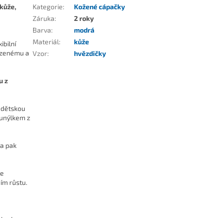
 kůže,
Kategorie
:
Kožené cápačky
Záruka
:
2 roky
Barva
:
modrá
Materiál
:
kůže
ibilní
rozenému a
Vzor
:
hvězdičky
u z
a dětskou
tunýlkem z
 a pak
se
jím růstu.