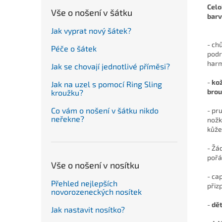
Celo
Vše o nošení v šátku
barv
Jak vyprat nový šátek?
- ch
Péče o šátek
podr
harm
Jak se chovají jednotlivé příměsi?
-
ko
Jak na uzel s pomocí Ring Sling
brou
kroužku?
Co vám o nošení v šátku nikdo
- pr
neřekne?
nožk
kůže
- Žá
pořá
Vše o nošení v nosítku
- ca
Přehled nejlepších
přiz
novorozeneckých nosítek
-
dět
Jak nastavit nosítko?