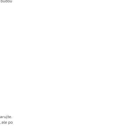
c budou
arujte.
 ale po