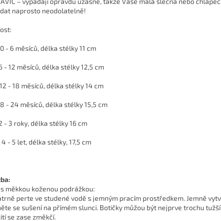
NAVÍC – vypadají opravdu úžasně, takže Vaše malá slečna nebo chlape
dat naprosto neodolatelně!
ost:
0 - 6 měsíců, délka stélky 11 cm
6 - 12 měsíců, délka stélky 12,5 cm
12 - 18 měsíců, délka stélky 14 cm
8 - 24 měsíců, délka stélky 15,5 cm
2 - 3 roky, délka stélky 16 cm
4 - 5 let, délka stélky, 17,5 cm
ba:
 s měkkou koženou podrážkou:
atrně perte ve studené vodě s jemným pracím prostředkem. Jemně vytv
ěte se sušení na přímém slunci. Botičky můžou být nejprve trochu tužší,
ití se zase změkčí.