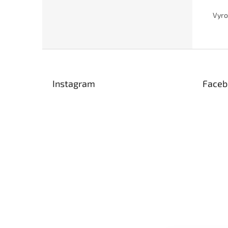
Vyro
Z
á
p
Instagram
Faceb
a
t
í