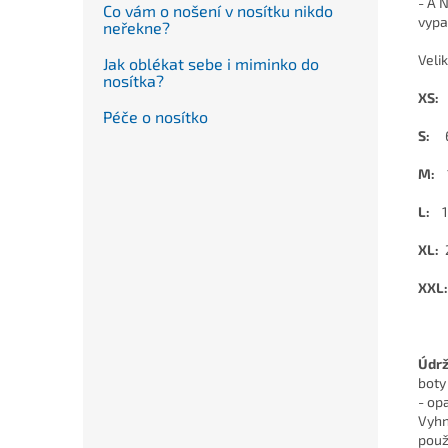
- A 
Co vám o nošení v nosítku nikdo
vypa
neřekne?
Velik
Jak oblékat sebe i miminko do
nosítka?
XS:
Péče o nosítko
S:
M:
L:
1
XL:
XXL:
Údrž
boty
- op
Vyhn
použ