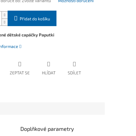
oručit do:
Zvolte variantu
Možnosti doručení
Přidat do košíku
ené dětské capáčky Paputki
 informace
ZEPTAT SE
HLÍDAT
SDÍLET
Doplňkové parametry