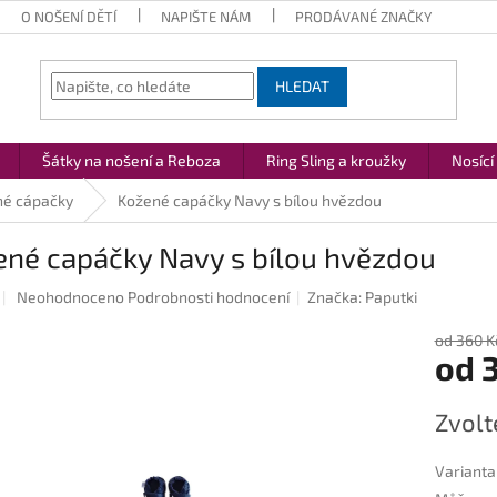
O NOŠENÍ DĚTÍ
NAPIŠTE NÁM
PRODÁVANÉ ZNAČKY
HLEDAT
Šátky na nošení a Reboza
Ring Sling a kroužky
Nosící
né cápačky
Kožené capáčky Navy s bílou hvězdou
ené capáčky Navy s bílou hvězdou
Průměrné
Neohodnoceno
Podrobnosti hodnocení
Značka:
Paputki
hodnocení
produktu
od 360 K
od
je
0,0
z
Měrná
Zvolt
5
cena:
hvězdiček.
Varianta