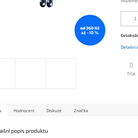
Můžeme d
od 360 Kč
až –10 %
Celokož
Detailní
TISK
s
Hodnocení
Diskuze
Značka
ailní popis produktu