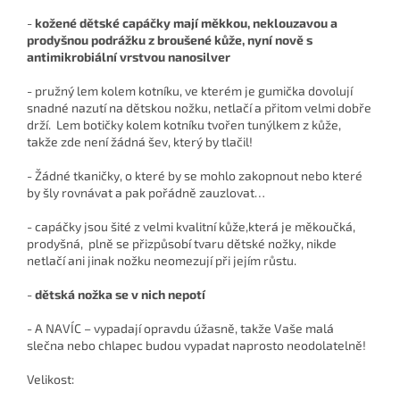
-
kožené dětské capáčky mají měkkou, neklouzavou a
prodyšnou podrážku z broušené kůže, nyní nově s
antimikrobiální vrstvou nanosilver
- pružný lem kolem kotníku, ve kterém je gumička dovolují
snadné nazutí na dětskou nožku, netlačí a přitom velmi dobře
drží. Lem botičky kolem kotníku tvořen tunýlkem z kůže,
takže zde není žádná šev, který by tlačil!
- Žádné tkaničky, o které by se mohlo zakopnout nebo které
by šly rovnávat a pak pořádně zauzlovat…
- capáčky jsou šité z velmi kvalitní kůže,která je měkoučká,
prodyšná, plně se přizpůsobí tvaru dětské nožky, nikde
netlačí ani jinak nožku neomezují při jejím růstu.
-
dětská nožka se v nich nepotí
- A NAVÍC – vypadají opravdu úžasně, takže Vaše malá
slečna nebo chlapec budou vypadat naprosto neodolatelně!
Velikost: