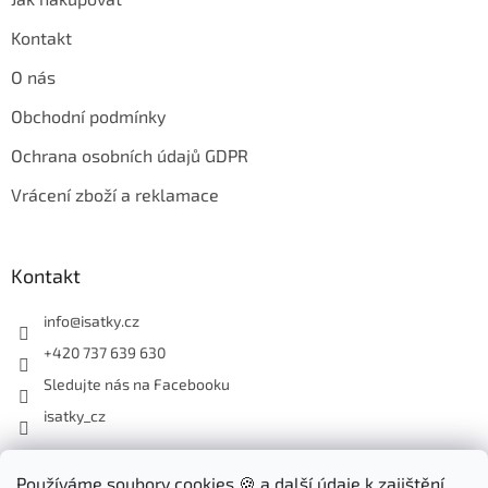
Kontakt
O nás
Obchodní podmínky
Ochrana osobních údajů GDPR
Vrácení zboží a reklamace
Kontakt
info
@
isatky.cz
+420 737 639 630
Sledujte nás na Facebooku
isatky_cz
Odebírat newsletter
Používáme soubory cookies 🍪 a další údaje k zajištění