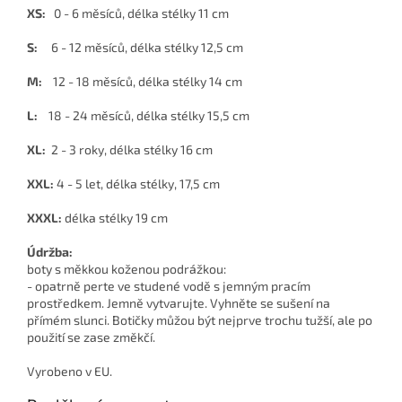
XS:
0 - 6 měsíců, délka stélky 11 cm
S:
6 - 12 měsíců, délka stélky 12,5 cm
M:
12 - 18 měsíců, délka stélky 14 cm
L:
18 - 24 měsíců, délka stélky 15,5 cm
XL:
2 - 3 roky, délka stélky 16 cm
XXL:
4 - 5 let, délka stélky, 17,5 cm
XXXL:
délka stélky 19 cm
Údržba:
boty s měkkou koženou podrážkou:
- opatrně perte ve studené vodě s jemným pracím
prostředkem. Jemně vytvarujte. Vyhněte se sušení na
přímém slunci. Botičky můžou být nejprve trochu tužší, ale po
použití se zase změkčí.
Vyrobeno v EU.