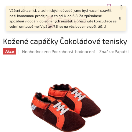
Přejít
NÁKUP
CZK
na
Vážení zákazníci, z technických důvodů jsme byli nuceni uzavřít
KOŠÍK
obsah
naši kamennou prodejnu, a to od 4. do 6.8. Za způsobené
zpoždění v dodání objednaných nosítek a přesunuté konzultace se
velmi omlouváme! V pátek 7.8. se na vás budeme opět těšit!
Kožené capáčky Čokoládové tenisky
Průměrné
Neohodnoceno
Podrobnosti hodnocení
Značka:
Paputki
Akce
hodnocení
produktu
je
0,0
z
5
hvězdiček.