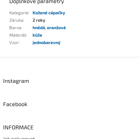
Doplňkové parametry
Kategorie
:
Kožené cápačky
Záruka
:
2 roky
Barva
:
hnědá
,
oranžová
Materiál
:
kůže
Vzor
:
jednobarevný
Z
á
p
a
Instagram
t
í
Facebook
INFORMACE
Jak nakupovat