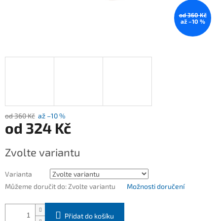
od 360 Kč
až –10 %
od 360 Kč
až –10 %
od
324 Kč
Měrná
Zvolte variantu
cena:
Varianta
Můžeme doručit do:
Zvolte variantu
Možnosti doručení
Přidat do košíku