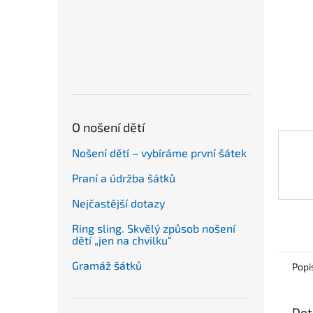
n
e
l
O nošení dětí
Nošení dětí – vybíráme první šátek
Praní a údržba šátků
Nejčastější dotazy
Ring sling. Skvělý způsob nošení
dětí „jen na chvilku“
Gramáž šátků
Popi
Det