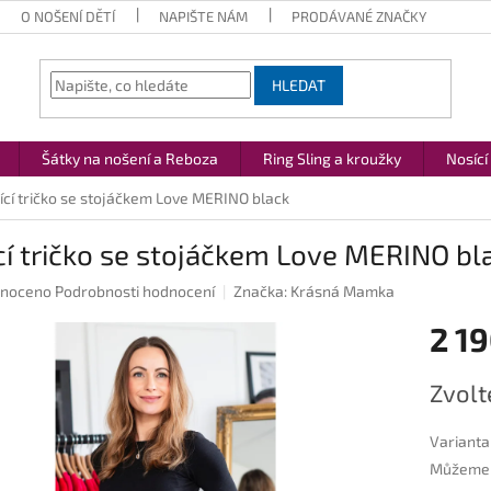
O NOŠENÍ DĚTÍ
NAPIŠTE NÁM
PRODÁVANÉ ZNAČKY
HLEDAT
Šátky na nošení a Reboza
Ring Sling a kroužky
Nosící
ící tričko se stojáčkem Love MERINO black
cí tričko se stojáčkem Love MERINO bl
né
noceno
Podrobnosti hodnocení
Značka:
Krásná Mamka
ení
2 19
u
Měrná
Zvolt
cena:
ek.
Varianta
Můžeme d