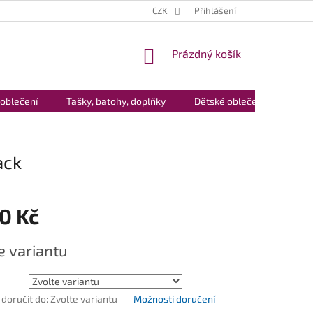
CZK
Přihlášení
NÁKUPNÍ
Prázdný košík
KOŠÍK
 oblečení
Tašky, batohy, doplňky
Dětské oblečení
Dár
ack
0 Kč
e variantu
oručit do:
Zvolte variantu
Možnosti doručení