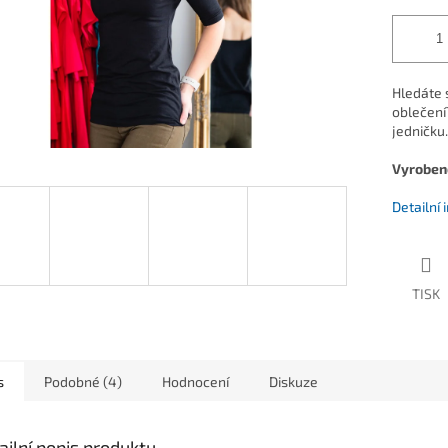
Hledáte s
oblečení
jedničku.
Vyroben
Detailní
TISK
s
Podobné (4)
Hodnocení
Diskuze
ailní popis produktu