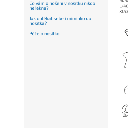
M/3
Co vám o nošení v nosítku nikdo
L/4
neřekne?
XL4
Jak oblékat sebe i miminko do
nosítka?
Péče o nosítko