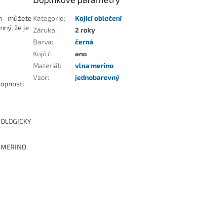
sh - můžete
Kategorie
:
Kojící oblečení
mný, že je
Záruka
:
2 roky
Barva
:
černá
Kojící
:
ano
Materiál
:
vlna merino
Vzor
:
jednobarevný
hopnosti
BIOLOGICKY
v MERINO