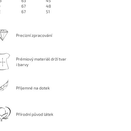
8
63
45
0
67
48
2
67
51
Precizní zpracování
Prémiový materiál drží tvar
i barvy
Příjemné na dotek
Přírodní původ látek