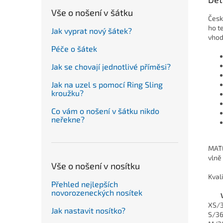
Vše o nošení v šátku
Česk
ho t
Jak vyprat nový šátek?
vhod
Péče o šátek
Jak se chovají jednotlivé příměsi?
Jak na uzel s pomocí Ring Sling
kroužku?
Co vám o nošení v šátku nikdo
neřekne?
MATE
vlně
Vše o nošení v nosítku
Kvali
Přehled nejlepších
novorozeneckých nosítek
XS/
Jak nastavit nosítko?
S/3