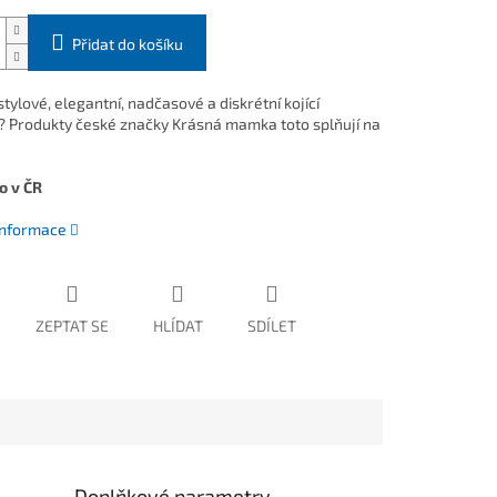
Přidat do košíku
tylové, elegantní, nadčasové a diskrétní kojící
? Produkty české značky Krásná mamka toto splňují na
o v ČR
 informace
ZEPTAT SE
HLÍDAT
SDÍLET
Doplňkové parametry