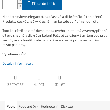
Přidat do košíku
Hledáte stylové, elegantní, nadčasové a diskrétní kojící oblečení?
Produkty české značky Krásná mamka toto splňují na jedničku.
Toto kojící tričko z měkkého modalového úpletu má vrstvený přední
díl pro snadné a diskrétní kojení. Pečlivě založený 3cm lem pod prsy
zaručí, že vrchní díl nikde neodstává a krásně přilne na nejužší
místo pod prsy.
Vyrobeno v ČR
Detailní informace
ZEPTAT SE
HLÍDAT
SDÍLET
Popis
Podobné (4)
Hodnocení
Diskuze