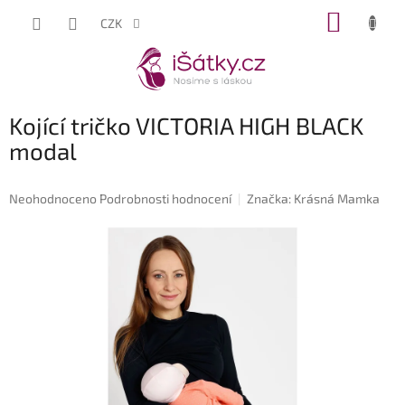
Přejít
NÁKUP
CZK
na
KOŠÍK
obsah
Kojící tričko VICTORIA HIGH BLACK
modal
Průměrné
Neohodnoceno
Podrobnosti hodnocení
Značka:
Krásná Mamka
hodnocení
produktu
je
0,0
z
5
hvězdiček.