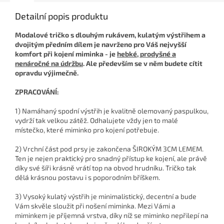
Detailní popis produktu
Modalové tričko s dlouhým rukávem, kulatým výstřihem a
dvojitým předním dílem je navrženo pro Váš nejvyšší
komfort při kojení miminka - je
hebké, prodyšné a
nenáročné na údržbu
. Ale především se v něm budete cítit
opravdu výjimečně.
ZPRACOVÁNÍ:
1) Namáhaný spodní výstřih je kvalitně olemovaný paspulkou,
vydrží tak velkou zátěž. Odhalujete vždy jen to malé
místečko, které miminko pro kojení potřebuje.
2) Vrchní část pod prsy je zakončena ŠIROKÝM 3CM LEMEM.
Ten je nejen praktický pro snadný přístup ke kojení, ale právě
díky své šíři krásně vrátí top na obvod hrudníku. Tričko tak
dělá krásnou postavu i s poporodním bříškem.
3) Vysoký kulatý výstřih je minimalistický, decentní a bude
Vám skvěle sloužit při nošení miminka. Mezi Vámi a
miminkem je příjemná vrstva, díky níž se miminko nepřilepí na