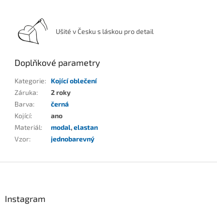
Ušité v Česku s láskou pro detail
Doplňkové parametry
Kategorie
:
Kojící oblečení
Záruka
:
2 roky
Barva
:
černá
Kojící
:
ano
Materiál
:
modal
,
elastan
Vzor
:
jednobarevný
Z
á
p
a
Instagram
t