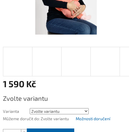
1 590 Kč
Měrná
Zvolte variantu
cena:
Varianta
Můžeme doručit do:
Zvolte variantu
Možnosti doručení