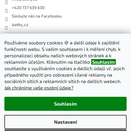
+420 737 639 630
Sledujte nás na Facebooku
isatky_cz
Odebírat newsletter
Používáme soubory cookies 🍪 a další údaje k zajištění
funkčnosti webu. S vaším souhlasem i k měření chyb, k
Vložte svůj e-mail a my vám budeme zasílat informace o nových
personalizaci obsahu našich webových stránek a k
produktech na našem e-shopu.
reklamním účelům. Kliknutím na tlačítko
Souhlasím
souhlasíte s využíváním cookies a dalších údajů vč. jejich
E-mail
případného využití pro zobrazení cílené reklamy na
sociálních sítích a reklamních sítích na dalších webech.
Jak chráníme vaše osobní údaje?
PŘIHLÁSIT SE
Souhlasím
Vytvořil Shoptet
Nastavení