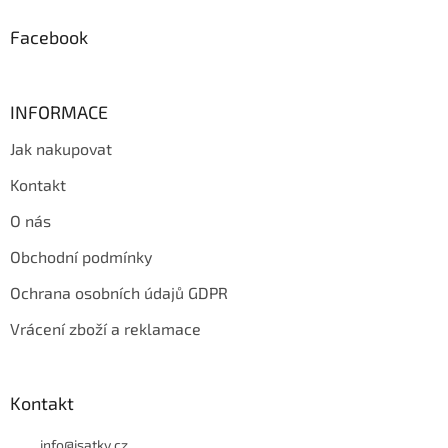
í
Facebook
INFORMACE
Jak nakupovat
Kontakt
O nás
Obchodní podmínky
Ochrana osobních údajů GDPR
Vrácení zboží a reklamace
Kontakt
info
@
isatky.cz