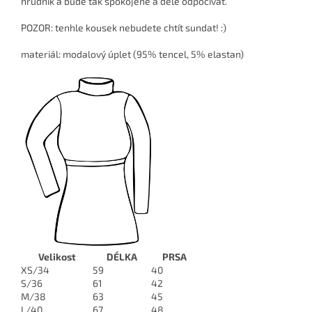
hrudník a bude tak spokojeně a déle odpočívat.
POZOR: tenhle kousek nebudete chtít sundat! :)
materiál: modalový úplet (95% tencel, 5% elastan)
Velikost
DÉLKA
PRSA
XS/34
59
40
S/36
61
42
M/38
63
45
L/40
67
48