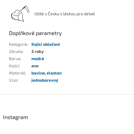
Ušité v Česku s láskou pro detail
Doplňkové parametry
Kategorie
:
Kojící oblečení
Záruka
:
2 roky
Barva
:
modrá
Kojící
:
ano
Materiál
:
bavlna
,
elastan
Vzor
:
jednobarevný
Z
á
p
a
Instagram
t
í