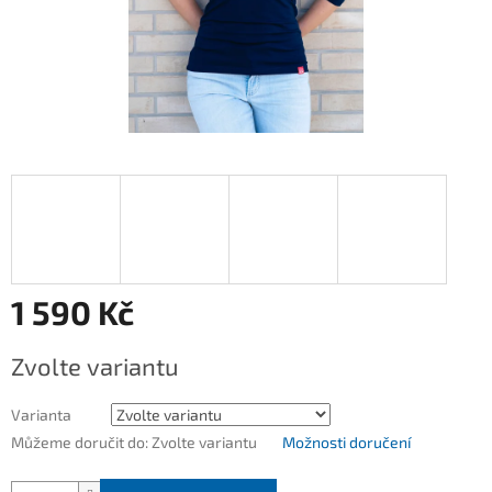
1 590 Kč
Měrná
Zvolte variantu
cena:
Varianta
Můžeme doručit do:
Zvolte variantu
Možnosti doručení