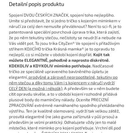
Detailní popis produktu
Spojení DVOU ČESKÝCH ZNAČEK, spojení toho nejlepšího.
Umíte si představit, že si jedno tričko s kojeným miminkem v
náručí za celý den nemusíte převléknout? Není to sci-fi, je to
patentovaná speciální povrchová úprava trika, která zajistí,
že po něm tekutiny stečou, nečistoty se neudrží a nebude na
Vás vidět pot. To jsou trika CityZen® Ve spojení s přitažlivým
střihem KOJICÍHO trička Krásná mamka® je to opravdu to
nejlepší, co si můžete v období kojení dopřát.
Kojit tak
můžete ELEGANTNĚ, pohodlně a naprosto diskrétně.
KDEKOLIV a KDYKOLIV miminko potřebuje.
Nadčasové
tričko ze speciálně upraveného bavlněného úpletu je
elegantní
, prodyšné a zároveň nepropotitelné, tekutiny po
něm stečou a díky tomu Vám i s kojencem v náručí vydrží
CELÝ DEN (a možná i několik)
. A především se v něm budete
cítit opravdu skvěle, a to v období kojení rozhodně přidává
plusové body do maminčiny nálady. Oceníte PRECIZNÍ
ZPRACOVÁNÍ extrémně namáhaného spodního překládaného
výstřihu. Ten je kvalitně olemovaný, vydrží tak velkou zátěž,
prosvítá elegantně (ne jako guma zaříznutá v půli prsou) a
především je velmi praktický. Odhalujete vždy jen to malé
místečko, které miminko pro kojení potřebuje. Vrchní díl pod