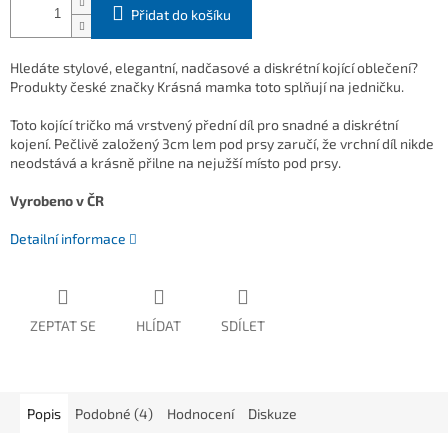
Přidat do košíku
Hledáte stylové, elegantní, nadčasové a diskrétní kojící oblečení?
Produkty české značky Krásná mamka toto splňují na jedničku.
Toto kojící tričko má vrstvený přední díl pro snadné a diskrétní
kojení. Pečlivě založený 3cm lem pod prsy zaručí, že vrchní díl nikde
neodstává a krásně přilne na nejužší místo pod prsy.
Vyrobeno v ČR
Detailní informace
ZEPTAT SE
HLÍDAT
SDÍLET
Popis
Podobné (4)
Hodnocení
Diskuze