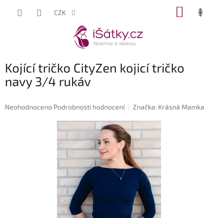
Přejít
NÁKUP
CZK
na
KOŠÍK
obsah
Kojící tričko CityZen kojicí tričko
navy 3/4 rukáv
Průměrné
Neohodnoceno
Podrobnosti hodnocení
Značka:
Krásná Mamka
hodnocení
produktu
je
0,0
z
5
hvězdiček.