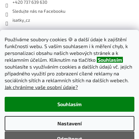
+420 737 639 630
Sledujte nás na Facebooku
isatky_cz
Odebírat newsletter
Používáme soubory cookies 🍪 a další údaje k zajištění
funkčnosti webu. S vaším souhlasem i k měření chyb, k
Vložte svůj e-mail a my vám budeme zasílat informace o nových
personalizaci obsahu našich webových stránek a k
produktech na našem e-shopu.
reklamním účelům. Kliknutím na tlačítko
Souhlasím
souhlasíte s využíváním cookies a dalších údajů vč. jejich
E-mail
případného využití pro zobrazení cílené reklamy na
sociálních sítích a reklamních sítích na dalších webech.
Jak chráníme vaše osobní údaje?
PŘIHLÁSIT SE
Souhlasím
Vytvořil Shoptet
Nastavení
Copyright 2026
iSatky.cz
. Všechna práva vyhrazena.
Upravit
Odmítnout