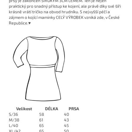
prsy je zakončen ŠIROKÝM 3CM LEMEM. Ten je nejen
praktický pro snadný přístup ke kojení, ale právě díky své šíři
krásně vrátí tričko na obvod hrudníku. S nejvyšší péčí a
zájmem o kojící maminky CELÝ VÝROBEK vzniká zde, v České
Republice.♥
Velikost
DÉLKA
PRSA
S/36
58
40
M/38
61
43
L/40
65
45
XL/42
65
50