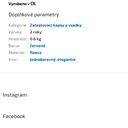
Vyrobeno v ČR.
Doplňkové parametry
Kategorie
:
Zateplovací kapsy a vsadky
Záruka
:
2 roky
Hmotnost
:
0.6 kg
Barva
:
červená
Materiál
:
fleece
Vzor
:
jednobarevný
,
elegantní
Z
á
p
a
Instagram
t
í
Facebook