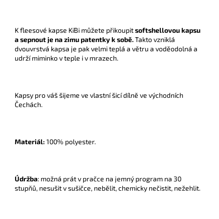
K fleesové kapse KiBi můžete přikoupit
softshellovou kapsu
a sepnout je na zimu patentky k sobě.
Takto vzniklá
dvouvrstvá kapsa je pak velmi teplá a větru a voděodolná a
udrží miminko v teple i v mrazech.
Kapsy pro váš šijeme ve vlastní šicí dílně ve východních
Čechách.
Materiál:
100% polyester.
Údržba
: možná prát v pračce na jemný program na 30
stupňů, nesušit v sušičce, nebělit, chemicky nečistit, nežehlit.