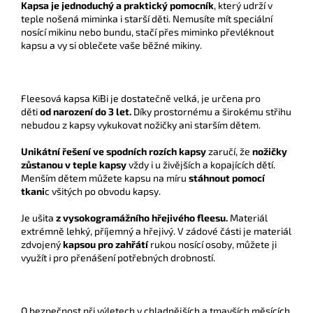
Kapsa je jednoduchý a praktický pomocník
, který udrží v
teple nošená miminka i starší děti. Nemusíte mít speciální
nosící mikinu nebo bundu, stačí přes miminko převléknout
kapsu a vy si oblečete vaše běžné mikiny.
Fleesová kapsa KiBi je dostatečně velká, je určena pro
děti
od narození do 3 let.
Díky prostornému a širokému střihu
nebudou z kapsy vykukovat nožičky ani starším dětem.
Unikátní řešení ve spodních rozích kapsy
zaručí, že
nožičky
zůstanou v teple kapsy
vždy i u živějších a kopajících dětí.
Menším dětem můžete kapsu na míru
stáhnout pomocí
tkani
c všitých po obvodu kapsy.
Je ušita
z vysokogramážního hřejivého fleesu.
Materiál
extrémně lehký, příjemný a hřejivý. V zádové části je materiál
zdvojený
kapsou pro zahřátí
rukou nosící osoby, můžete ji
využít i pro přenášení potřebných drobností.
O bezpečnost při výletech v chladnějších a tmavších měsících