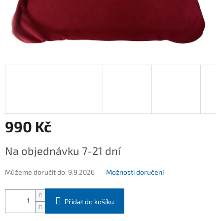
990 Kč
Měrná
Na objednávku 7-21 dní
cena:
Můžeme doručit do:
9.9.2026
Možnosti doručení
Přidat do košíku