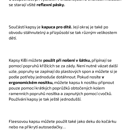
se starají všité
reflexní pásky.
Součástí kapsy je
kapuca pro dítě.
Její okraj je také po
obvodu stáhnutelný a přizpůsobí se tak různým velikostem
dětí.
Kapsy KiBi můžete
použít při nošení v šátku,
připínají se
pomocí popruhů křížících se za zády. Není nutné vázat další
uzle, popruhy se zapínají do plastových spon a můžete si je
podle potřeby jednoduše dotáhnout. Pokud nosíte
v
ergonomickém nosítku,
můžete kapsu k nosítku připnout
pouze pomocí krátkých poprůžků obtočených kolem
ramenních popruhů nosítka a zapnutých pomocí cvočků.
Používání kapsy je tak ještě jednodušší.
Fleesovou kapsu můžete použít také jako deku do kočárku
nebo na přikrytí autosedačky…