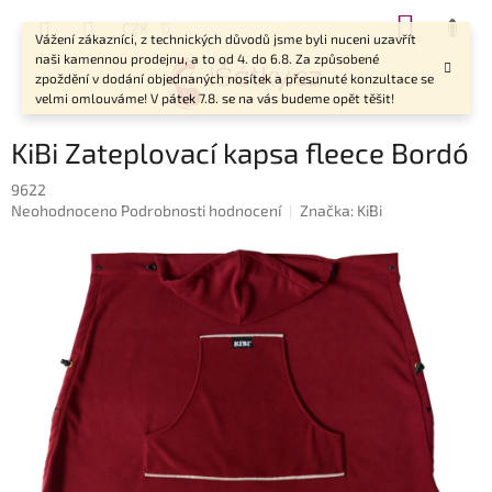
Přejít
NÁKUP
CZK
na
Vážení zákazníci, z technických důvodů jsme byli nuceni uzavřít
KOŠÍK
obsah
naši kamennou prodejnu, a to od 4. do 6.8. Za způsobené
zpoždění v dodání objednaných nosítek a přesunuté konzultace se
velmi omlouváme! V pátek 7.8. se na vás budeme opět těšit!
KiBi Zateplovací kapsa fleece Bordó
9622
Průměrné
Neohodnoceno
Podrobnosti hodnocení
Značka:
KiBi
hodnocení
produktu
je
0,0
z
5
hvězdiček.