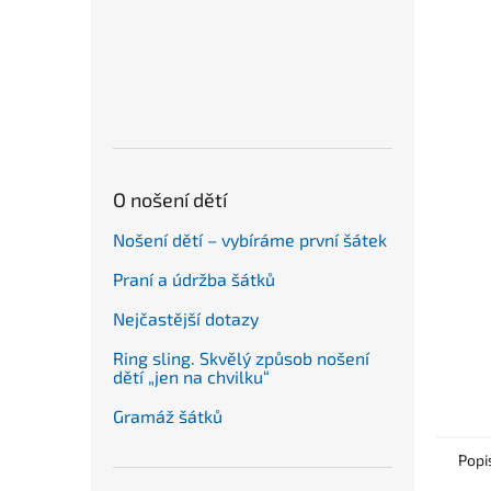
n
e
l
O nošení dětí
Nošení dětí – vybíráme první šátek
Praní a údržba šátků
Nejčastější dotazy
Ring sling. Skvělý způsob nošení
dětí „jen na chvilku“
Gramáž šátků
Popi