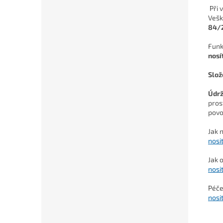
Při 
Vešk
84/2
Funk
nosí
Slož
Údr
pros
povo
Jak 
nosi
Jak 
nosi
Péče
nosi