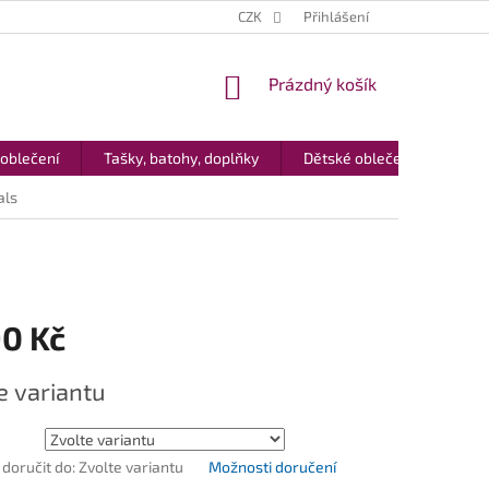
CZK
Přihlášení
NÁKUPNÍ
Prázdný košík
KOŠÍK
 oblečení
Tašky, batohy, doplňky
Dětské oblečení
Dár
als
90 Kč
e variantu
oručit do:
Zvolte variantu
Možnosti doručení