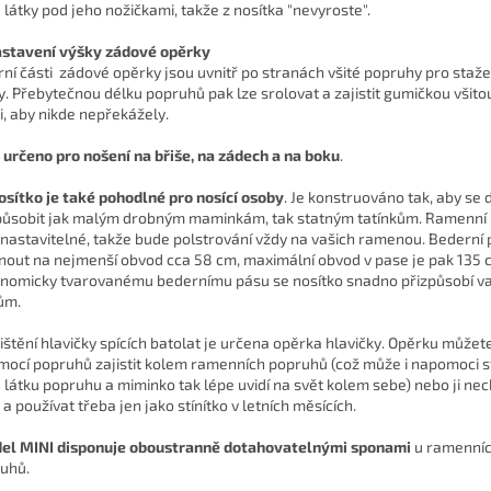
u látky pod jeho nožičkami, takže z nosítka "nevyroste".
astavení výšky zádové opěrky
rní části zádové opěrky jsou uvnitř po stranách všité popruhy pro stažen
y. Přebytečnou délku popruhů pak lze srolovat a zajistit gumičkou všitou
i, aby nikde nepřekážely.
e určeno pro nošení na břiše, na zádech a na boku
.
osítko je také
pohodlné pro nosící osoby
. Je konstruováno tak, aby se
působit jak malým drobným maminkám, tak statným tatínkům. Ramenní
 nastavitelné, takže bude polstrování vždy na vašich ramenou. Bederní 
nout na nejmenší obvod cca 58 cm, maximální obvod v pase je pak 135 c
nomicky tvarovanému bedernímu pásu se nosítko snadno přizpůsobí v
ům.
ištění hlavičky spících batolat je určena
opěrka hlavičky
. Opěrku můžete
mocí popruhů zajistit kolem ramenních popruhů (což může i napomoci s
 látku popruhu a miminko tak lépe uvidí na svět kolem sebe) nebo ji nec
 a používat třeba jen jako stínítko v letních měsících.
el MINI disponuje oboustranně dotahovatelnými sponami
u ramenní
uhů.