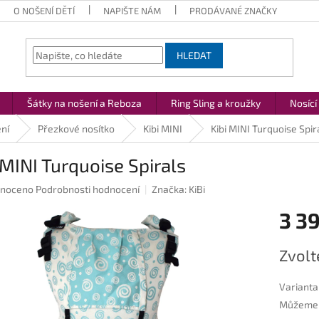
O NOŠENÍ DĚTÍ
NAPIŠTE NÁM
PRODÁVANÉ ZNAČKY
HLEDAT
Šátky na nošení a Reboza
Ring Sling a kroužky
Nosící
ní
Přezkové nosítko
Kibi MINI
Kibi MINI Turquoise Spir
 MINI Turquoise Spirals
né
noceno
Podrobnosti hodnocení
Značka:
KiBi
ení
3 3
u
Měrná
Zvolt
cena:
ek.
Varianta
Můžeme d