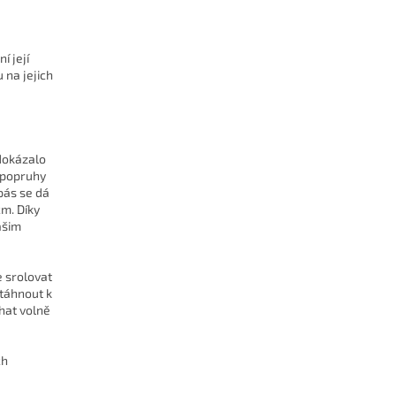
í její
 na jejich
 dokázalo
 popruhy
pás se dá
m. Díky
ašim
 srolovat
táhnout k
hat volně
ch