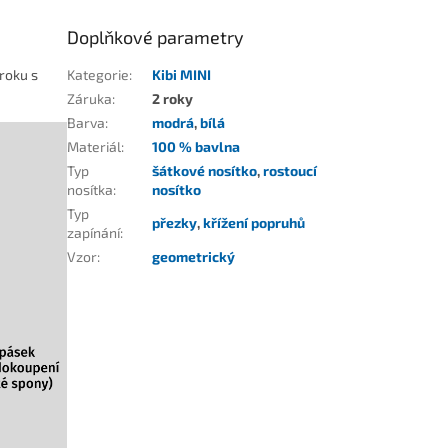
Doplňkové parametry
 roku s
Kategorie
:
Kibi MINI
Záruka
:
2 roky
Barva
:
modrá
,
bílá
Materiál
:
100 % bavlna
Typ
šátkové nosítko
,
rostoucí
nosítka
:
nosítko
Typ
přezky
,
křížení popruhů
zapínání
:
Vzor
:
geometrický