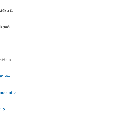
ášku č.
tková
něte a
eni-v-
noseni-v-
e-o-