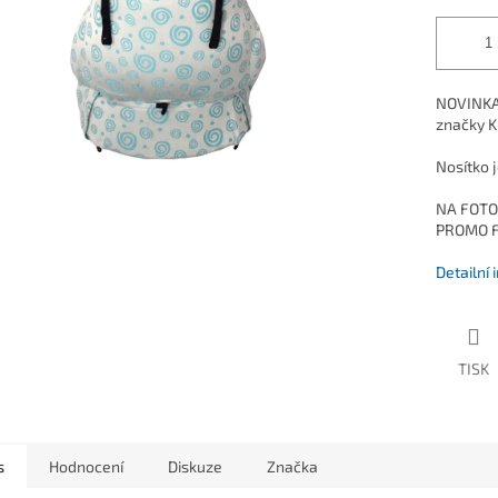
NOVINKA 
značky KI
Nosítko j
NA FOTO
PROMO F
Detailní
TISK
s
Hodnocení
Diskuze
Značka