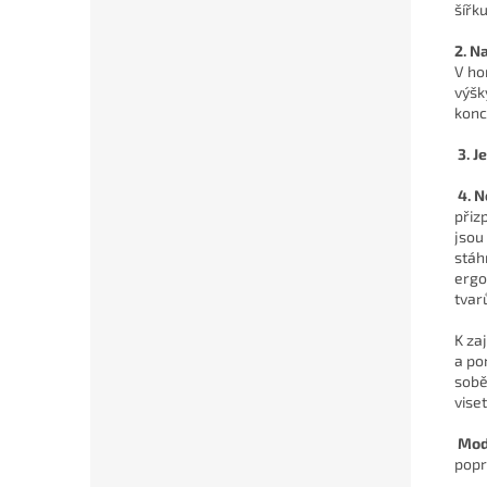
šířk
2. N
V ho
výšk
konc
3. J
4. N
přiz
jsou
stáh
ergo
tvar
K zaj
a po
sobě
viset
Mod
popr