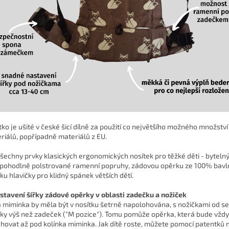
tko je ušité v české šicí dílně za použití co největšího možného množstv
riálů, popřípadně materiálů z EU.
šechny prvky klasických ergonomických nosítek pro těžké děti - byteln
 pohodlně polstrované ramenní popruhy, zádovou opěrku ze 100% bavl
ku hlavičky pro klidný spánek větších dětí.
astavení šířky zádové opěrky v oblasti zadečku a nožiček
 miminka by měla být v nosítku šetrně napolohována, s nožičkami od se
nky výš než zadeček ("M pozice"). Tomu pomůže opěrka, která bude vždy
hovat až pod kolínka miminka. Jak dítě roste, můžete pomocí patentků 