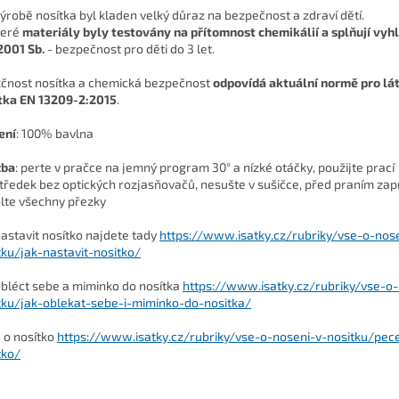
výrobě nosítka byl kladen velký důraz na bezpečnost a zdraví dětí.
eré
materiály byly testovány
na přítomnost chemikálií a splňují vyhl
001 Sb.
- bezpečnost pro děti do 3 let.
čnost nosítka a chemická bezpečnost
odpovídá aktuální normě pro lá
tka EN 13209-2:2015
.
ení
:
100% bavlna
žba
: perte v pračce na jemný program 30° a nízké otáčky, použijte prací
tředek bez optických rozjasňovačů, nesušte v sušičce, před praním zap
lte všechny přezky
nastavit nosítko najdete tady
https://www.isatky.cz/rubriky/vse-o-nos
tku/jak-nastavit-nositko/
obléct sebe a miminko do nosítka
https://www.isatky.cz/rubriky/vse-o-
tku/jak-oblekat-sebe-i-miminko-do-nositka/
 o nosítko
https://www.isatky.cz/rubriky/vse-o-noseni-v-nositku/pec
tko/