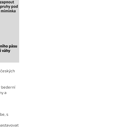
í českých
ý bederní
ny a
be, s
nastavovat