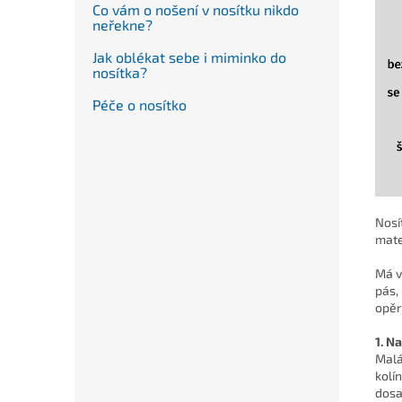
Co vám o nošení v nosítku nikdo
neřekne?
Jak oblékat sebe i miminko do
nosítka?
Péče o nosítko
Nosí
mate
Má v
pás,
opěr
1. N
Malá
kolí
dosa