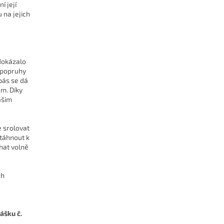
í její
 na jejich
 dokázalo
 popruhy
pás se dá
m. Díky
ašim
 srolovat
táhnout k
hat volně
ch
ášku č.