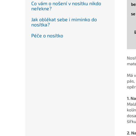
Co vám o nošení v nosítku nikdo
neřekne?
Jak oblékat sebe i miminko do
nosítka?
Péče o nosítko
Nosí
mate
Má v
pás,
opěr
1. N
Malá
kolí
dosa
šířk
2. N