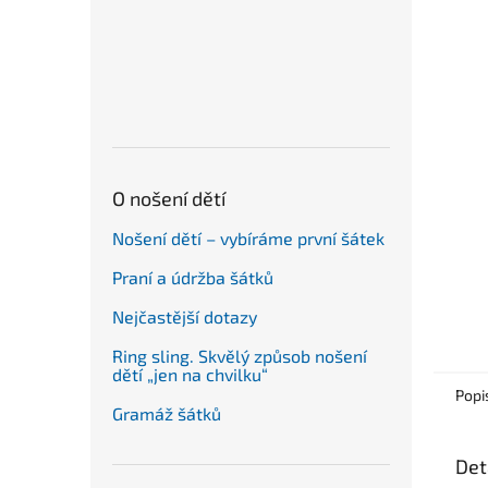
n
e
l
O nošení dětí
Nošení dětí – vybíráme první šátek
Praní a údržba šátků
Nejčastější dotazy
Ring sling. Skvělý způsob nošení
dětí „jen na chvilku“
Popi
Gramáž šátků
Det