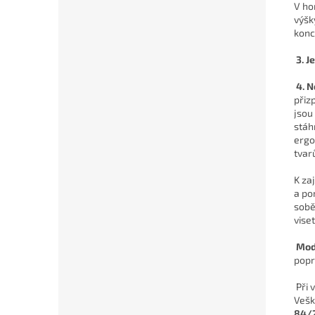
V ho
výšk
konc
3. J
4. N
přiz
jsou
stáh
ergo
tvar
K zaj
a po
sobě
viset
Mod
popr
Při 
Vešk
84/2