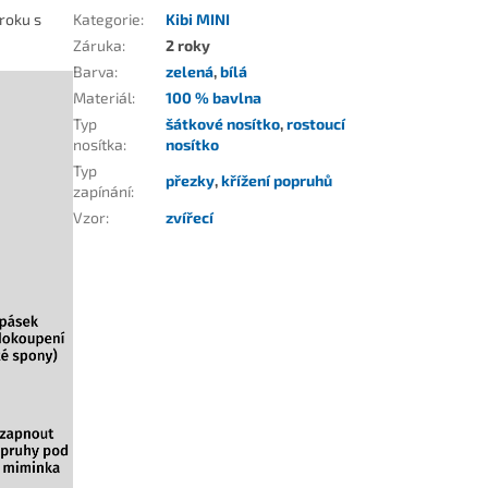
 roku s
Kategorie
:
Kibi MINI
Záruka
:
2 roky
Barva
:
zelená
,
bílá
Materiál
:
100 % bavlna
Typ
šátkové nosítko
,
rostoucí
nosítka
:
nosítko
Typ
přezky
,
křížení popruhů
zapínání
:
Vzor
:
zvířecí