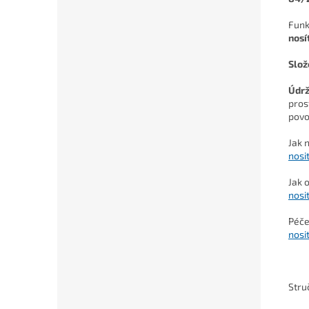
Funk
nosí
Slož
Údr
pros
povo
Jak 
nosi
Jak 
nosi
Péče
nosi
Stru