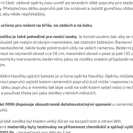
rní části zádové opěrky jsou uvnitř po stranách všité popruhy pro stažen
y. Přebytečnou délku popruhů pak lze srolovat a zajistit gumičkou všitou
i, aby nikde nepřekážely.
e určeno pro nošení na břiše, na zádech a na boku
.
osítko je také
pohodlné pro nosící osoby
. Je konstruováno tak, aby se
působit jak malým drobným maminkám, tak statným tatínkům. Ramenní
 nastavitelné, takže bude polstrování vždy na vašich ramenou. Bederní 
nout na nejmenší obvod cca 58 cm, maximální obvod v pase je pak 135 c
nomicky tvarovanému bedernímu pásu se nosítko snadno přizpůsobí v
ům.
ištění hlavičky spících batolat je určena
opěrka hlavičky
. Opěrku můžete
mocí popruhů zajistit kolem ramenních popruhů (což může i napomoci s
 látku popruhu a miminko tak lépe uvidí na svět kolem sebe) nebo ji nec
 a používat třeba jen jako stínítko v letních měsících.
el MINI disponuje oboustranně dotahovatelnými sponami
u ramenní
uhů.
výrobě nosítka byl kladen velký důraz na bezpečnost a zdraví dětí.
eré
materiály byly testovány
na přítomnost chemikálií a splňují vyhl
001 Sb.
- bezpečnost pro děti do 3 let.