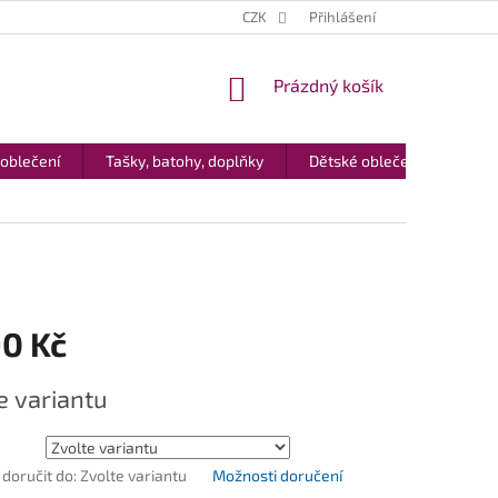
CZK
Přihlášení
NÁKUPNÍ
Prázdný košík
KOŠÍK
 oblečení
Tašky, batohy, doplňky
Dětské oblečení
Dár
90 Kč
e variantu
oručit do:
Zvolte variantu
Možnosti doručení