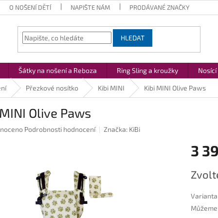
O NOŠENÍ DĚTÍ
NAPIŠTE NÁM
PRODÁVANÉ ZNAČKY
HLEDAT
Šátky na nošení a Reboza
Ring Sling a kroužky
Nosící
ní
Přezkové nosítko
Kibi MINI
Kibi MINI Olive Paws
 MINI Olive Paws
né
noceno
Podrobnosti hodnocení
Značka:
KiBi
ení
3 3
u
Měrná
Zvolt
cena:
ek.
Varianta
Můžeme d