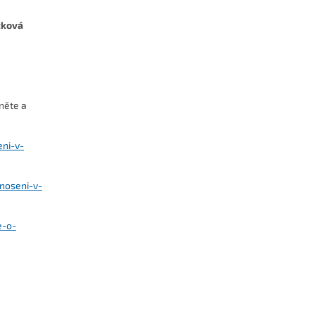
tková
něte a
eni-v-
noseni-v-
e-o-