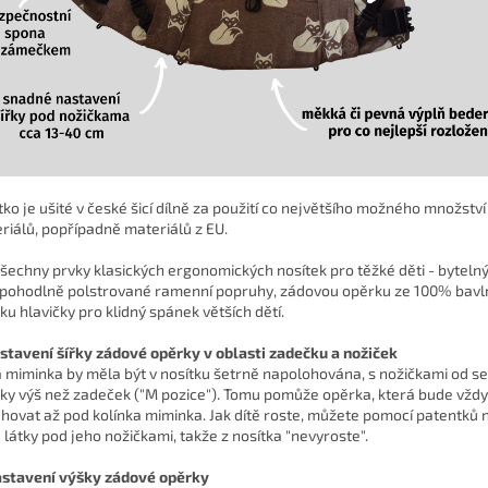
tko je ušité v české šicí dílně za použití co největšího možného množstv
riálů, popřípadně materiálů z EU.
šechny prvky klasických ergonomických nosítek pro těžké děti - byteln
 pohodlně polstrované ramenní popruhy, zádovou opěrku ze 100% bavl
ku hlavičky pro klidný spánek větších dětí.
astavení šířky zádové opěrky v oblasti zadečku a nožiček
 miminka by měla být v nosítku šetrně napolohována, s nožičkami od se
nky výš než zadeček ("M pozice"). Tomu pomůže opěrka, která bude vždy
hovat až pod kolínka miminka. Jak dítě roste, můžete pomocí patentků 
u látky pod jeho nožičkami, takže z nosítka "nevyroste".
astavení výšky zádové opěrky