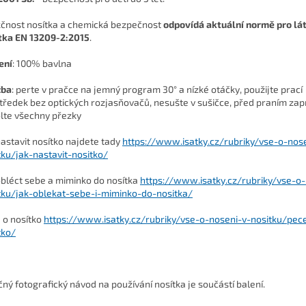
čnost nosítka a chemická bezpečnost
odpovídá aktuální normě pro lá
tka EN 13209-2:2015
.
ení
:
100% bavlna
žba
: perte v pračce na jemný program 30° a nízké otáčky, použijte prací
tředek bez optických rozjasňovačů, nesušte v sušičce, před praním zap
lte všechny přezky
nastavit nosítko najdete tady
https://www.isatky.cz/rubriky/vse-o-nos
tku/jak-nastavit-nositko/
obléct sebe a miminko do nosítka
https://www.isatky.cz/rubriky/vse-o-
tku/jak-oblekat-sebe-i-miminko-do-nositka/
 o nosítko
https://www.isatky.cz/rubriky/vse-o-noseni-v-nositku/pec
tko/
čný fotografický návod na používání nosítka je součástí balení.