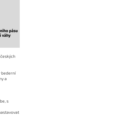
í českých
ý bederní
ny a
be, s
nastavovat