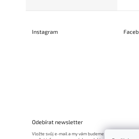
Z
á
p
Instagram
Faceb
a
t
í
Odebírat newsletter
Vložte svůj e-mail a my vám budeme