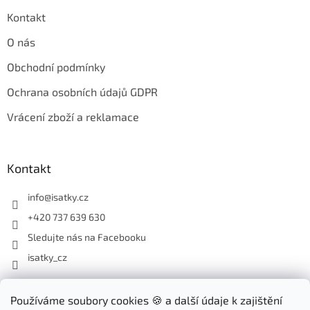
Kontakt
O nás
Obchodní podmínky
Ochrana osobních údajů GDPR
Vrácení zboží a reklamace
Kontakt
info
@
isatky.cz
+420 737 639 630
Sledujte nás na Facebooku
isatky_cz
Odebírat newsletter
Používáme soubory cookies 🍪 a další údaje k zajištění