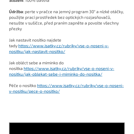
Složení
:
100% bavlna
Údržba
: perte v pračce na jemný program 30° a nízké otáčky,
použijte prací prostředek bez optických rozjasňovačů,
nesušte v sušičce, před praním zapněte a povolte všechny
přezky
Jak nastavit nosítko najdete
tady
https://www.isatky.cz/rubriky/vse-o-noseni-v-
nositku/jak-nastavit-nositko/
Jak obléct sebe a miminko do
nosítka
https://www.isatky.cz/rubriky/vse-o-noseni-v-
nositku/jak-oblekat-sebe-i-miminko-do-nositka/
Péče o nosítko
https://www.isatky.cz/rubriky/vse-o-noseni-
v-nositku/pece-o-nositko/