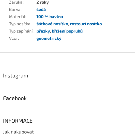
Záruka
:
2 roky
Barva
:
šedá
Materiál
:
100 % bavlna
Typ nosítka
:
šátkové nosítko
,
rostoucí nosítko
Typ zapínání
:
přezky
,
křížení popruhů
Vzor
:
geometrický
Z
á
p
a
Instagram
t
í
Facebook
INFORMACE
Jak nakupovat