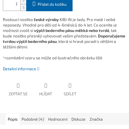
Přidat do košíku
Rostoucí nosítko
české výroby
KIBI IN je tady. Pro malé i velké
neposedy. Vhodné pro děli od 4-6měsíců do 4 let. Co oceníte je
možnost zvolit si
výplň bederního pásu měkká nebo tvrdá
, tak
bude nosítko přesněji vyhovovat vašim představám.
Doporučujeme
tvrdou výplň bederního pásu
, která si hravě poradí s většími a
těžšími dětmi.
*rozmístění vzoru se může od ilustračního obrázku lišit
Detailní informace
ZEPTAT SE
HLÍDAT
SDÍLET
Popis
Podobné (4)
Hodnocení
Diskuze
Značka