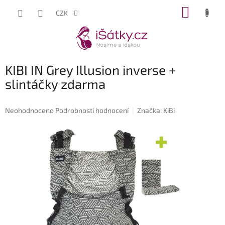
Přejít
NÁKUP
CZK
na
KOŠÍK
obsah
KIBI IN Grey Illusion inverse +
slintáčky zdarma
Průměrné
Neohodnoceno
Podrobnosti hodnocení
Značka:
KiBi
hodnocení
produktu
je
0,0
z
5
hvězdiček.