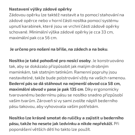
Nastavení výšky zádové opěrky
Zádovou opěrku lze taktéž nastavit a to pomocí stahování na
zádové opěrce nebo v horní části nosítka pomocí systému
upnutí karabinek, které jsou ve vrchní části zádově opěrky
schované. Minimální výška zádové opěrky je cca 33 cm,
maximální pak cca 56 cm.
Je určeno pro nošení na břiše, na zádech a na boku
.
Nosítko je také
pohodlné pro nosící osoby
. Je konstruováno
tak, aby se dokázalo přizpůsobit jak malým drobným
maminkám, tak statným tatínkům. Ramenní popruhy jsou
nastavitelné, takže bude polstrování vždy na vašich ramenou.
Bederní pás se dá stáhnout na nejmenší obvod cca 58 cm,
maximální obvod v pase je pak 135 cm
. Díky ergonomicky
tvarovanému bedernímu pásu se nosítko snadno přizpůsobí
vašim tvarům. Zároveň si vy sami zvolíte náplň bederního
pásu takovou, aby vyhovovala vašim potřebám.
Nosítko lze krásně smotat do ruličky a zajistit u bederního
pásu, takže ho nesete jak ledvinku a nikde nepřekáží.
Při
poponášení větších dětí ho takto lze použít.