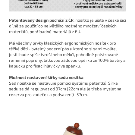
Patentovaný design pochází z ČR
, nosítko je ušité v české šicí
dílně za použití co největšího možného množství českých
materiálů, popřípadně materiálů z EU.
Má všechny prvky klasických ergonomických nosítek pro
těžké děti - bytelný bederní pás u kterého si sami zvolíte,
jestli bude spíše tvrdší nebo měkčí, pohodlně polstrované
ramenní popruhy, látkovou zádovou opěrku ze 100% bavlny a
kapucku pro fixaci hlavičky ve spánku.
Možnost nastavení šířky sedu nosítka
Sed nosítka se nastavuje pomocí systému patentků. Šířka
sedu se dá regulovat od 37cm (22cm ale je třeba myslet na
rezervu pro zadeček a podsazení) -57cm.