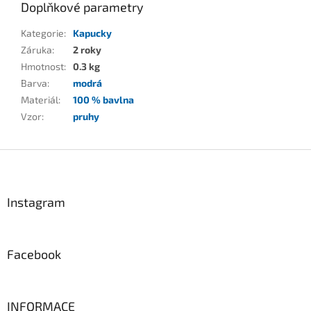
Doplňkové parametry
Kategorie
:
Kapucky
Záruka
:
2 roky
Hmotnost
:
0.3 kg
Barva
:
modrá
Materiál
:
100 % bavlna
Vzor
:
pruhy
Z
á
p
a
Instagram
t
í
Facebook
INFORMACE