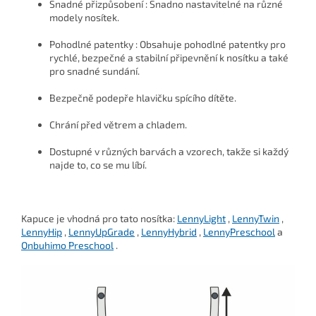
Snadné přizpůsobení : Snadno nastavitelné na různé
modely nosítek.
Pohodlné patentky : Obsahuje pohodlné patentky pro
rychlé, bezpečné a stabilní připevnění k nosítku a také
pro snadné sundání.
Bezpečně podepře hlavičku spícího dítěte.
Chrání před větrem a chladem.
Dostupné v různých barvách a vzorech, takže si každý
najde to, co se mu líbí.
Kapuce je vhodná pro tato nosítka:
LennyLight
,
LennyTwin
,
LennyHip
,
LennyUpGrade
,
LennyHybrid
,
LennyPreschool
a
Onbuhimo Preschool
.