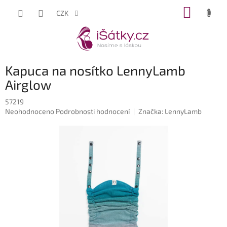
Přejít
NÁKUP
CZK
na
KOŠÍK
obsah
Kapuca na nosítko LennyLamb
Airglow
57219
Průměrné
Neohodnoceno
Podrobnosti hodnocení
Značka:
LennyLamb
hodnocení
produktu
je
0,0
z
5
hvězdiček.