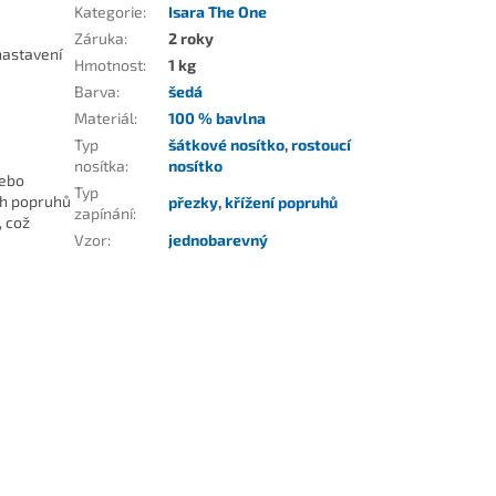
Kategorie
:
Isara The One
Záruka
:
2 roky
nastavení
Hmotnost
:
1 kg
Barva
:
šedá
Materiál
:
100 % bavlna
Typ
šátkové nosítko
,
rostoucí
nosítka
:
nosítko
nebo
Typ
ch popruhů
přezky
,
křížení popruhů
zapínání
:
, což
Vzor
:
jednobarevný