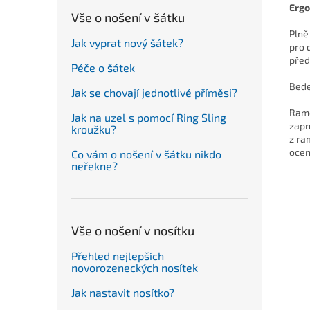
Ergo
Vše o nošení v šátku
Plně
Jak vyprat nový šátek?
pro 
před
Péče o šátek
Bede
Jak se chovají jednotlivé příměsi?
Rame
Jak na uzel s pomocí Ring Sling
zapn
kroužku?
z ra
ocen
Co vám o nošení v šátku nikdo
neřekne?
Vše o nošení v nosítku
Přehled nejlepších
novorozeneckých nosítek
Jak nastavit nosítko?