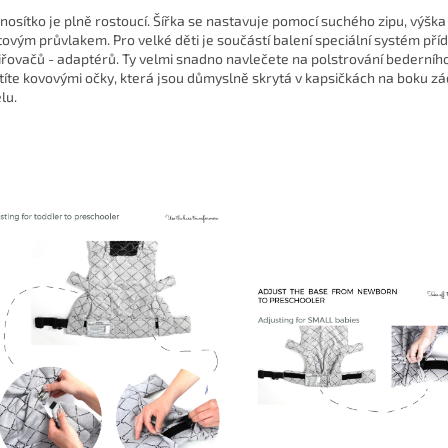
 nosítko je plně rostoucí. Šířka se nastavuje pomocí suchého zipu, výška
tovým průvlakem. Pro velké děti je součástí balení speciální systém př
iřovačů - adaptérů. Ty velmi snadno navlečete na polstrování bederníh
stíte kovovými očky, která jsou důmyslně skrytá v kapsičkách na boku z
lu.