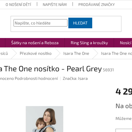
O NOŠENÍ DĚTÍ
NAPIŠTE NÁM
PRODÁVANÉ ZNAČKY
HLEDAT
Šátky na nošení a Reboza
Ring Sling a kroužky
Nosící
ěsíců
Přezkové nosítko
Isara The One
Isara The One no
a The One nosítko - Pearl Grey
56931
né
noceno
Podrobnosti hodnocení
Značka:
Isara
ení
4 2
u
Měrná
Na ob
cena:
ek.
Můžeme d