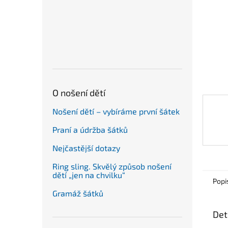
n
e
l
O nošení dětí
Nošení dětí – vybíráme první šátek
Praní a údržba šátků
Nejčastější dotazy
Ring sling. Skvělý způsob nošení
dětí „jen na chvilku“
Popi
Gramáž šátků
Det