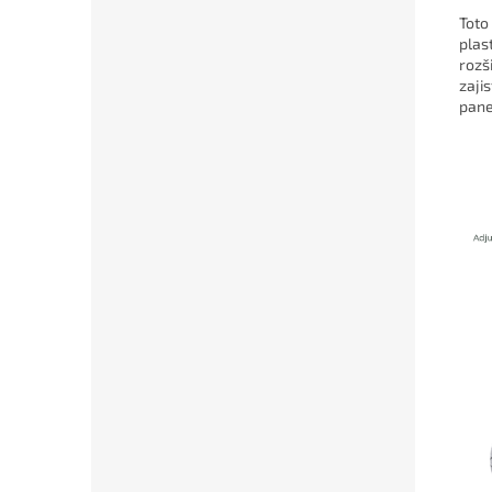
Toto
plas
rozš
zaji
pane