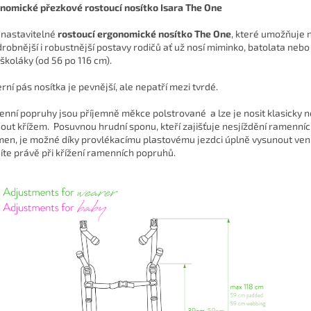
nomické přezkové rostoucí nosítko Isara The One
 nastavitelné
rostoucí ergonomické nosítko The One
, které umožňuje 
drobnější i robustnější postavy rodičů ať už nosí miminko, batolata nebo
školáky (od 56 po 116 cm).
rní pás nosítka je pevnější, ale nepatří mezi tvrdé.
nní popruhy jsou příjemně měkce polstrované a lze je nosit klasicky 
out křížem. Posuvnou hrudní sponu, kteří zajišťuje nesjíždění ramenní
men, je možné díky provlékacímu plastovému jezdci úplně vysunout ven
íte právě při křížení ramenních popruhů.