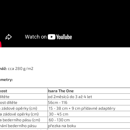
máž:
cca 280 g/m2
metry:
kost
Isara The One
dítěte
od 2měsíců do 3 až 4 let
kost dítěte
56cm - 116
a zádové opěrky (cm)
15 - 38 cm + 9 cm přídavné adaptéry
a zádové opěrky (cm)
30 - 45 cm
a bederního pásu (cm)
60 - 130 cm
nání bederního pásu
přezka na boku