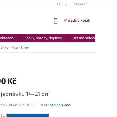
CZK
Přihlášení
NÁKUPNÍ
Prázdný košík
KOŠÍK
 oblečení
Tašky, batohy, doplňky
Dětské oblečení
Dár
sítko - Pearl Grey
90 Kč
jednávku 14-21 dní
oručit do:
10.9.2026
Možnosti doručení