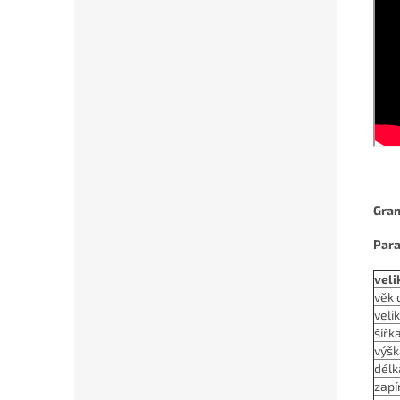
Gra
Para
veli
věk 
veli
šířk
výšk
délk
zapí