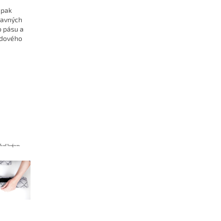
 pak
ídavných
o pásu a
ádového