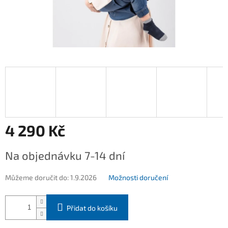
4 290 Kč
Měrná
Na objednávku 7-14 dní
cena:
Můžeme doručit do:
1.9.2026
Možnosti doručení
Přidat do košíku