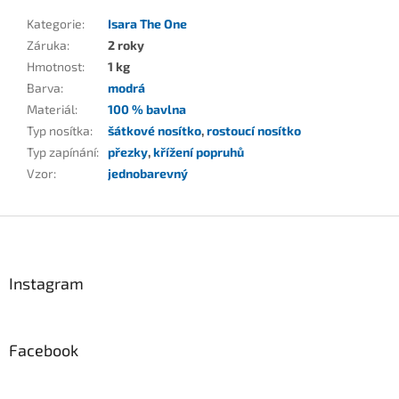
Kategorie
:
Isara The One
Záruka
:
2 roky
Hmotnost
:
1 kg
Barva
:
modrá
Materiál
:
100 % bavlna
Typ nosítka
:
šátkové nosítko
,
rostoucí nosítko
Typ zapínání
:
přezky
,
křížení popruhů
Vzor
:
jednobarevný
Z
á
p
a
Instagram
t
í
Facebook