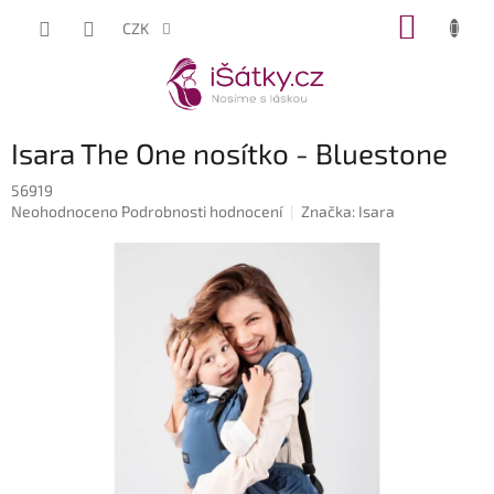
Přejít
NÁKUP
CZK
na
KOŠÍK
obsah
Isara The One nosítko - Bluestone
56919
Průměrné
Neohodnoceno
Podrobnosti hodnocení
Značka:
Isara
hodnocení
produktu
je
0,0
z
5
hvězdiček.