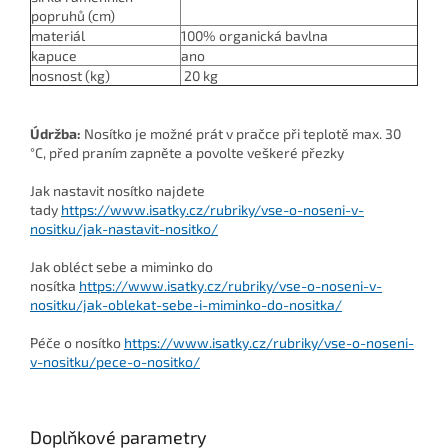
popruhů (cm)
materiál
100% organická bavlna
kapuce
ano
nosnost (kg)
20 kg
Údržba:
Nosítko je možné prát v pračce při teplotě max. 30
°C, před praním zapněte a povolte veškeré přezky
Jak nastavit nosítko najdete
tady
https://www.isatky.cz/rubriky/vse-o-noseni-v-
nositku/jak-nastavit-nositko/
Jak obléct sebe a miminko do
nosítka
https://www.isatky.cz/rubriky/vse-o-noseni-v-
nositku/jak-oblekat-sebe-i-miminko-do-nositka/
Péče o nosítko
https://www.isatky.cz/rubriky/vse-o-noseni-
v-nositku/pece-o-nositko/
Doplňkové parametry