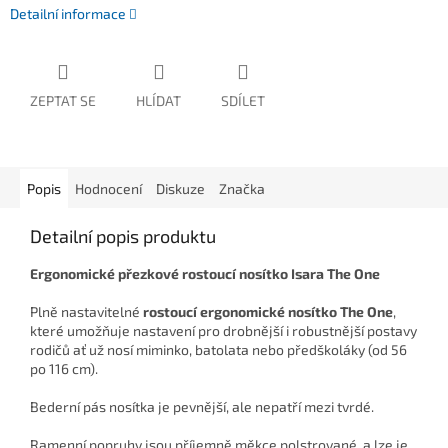
Detailní informace
ZEPTAT SE
HLÍDAT
SDÍLET
Popis
Hodnocení
Diskuze
Značka
Detailní popis produktu
Ergonomické přezkové rostoucí nosítko Isara The One
Plně nastavitelné
rostoucí ergonomické nosítko The One
,
které umožňuje nastavení pro drobnější i robustnější postavy
rodičů ať už nosí miminko, batolata nebo předškoláky (od 56
po 116 cm).
Bederní pás nosítka je pevnější, ale nepatří mezi tvrdé.
Ramenní popruhy jsou příjemně měkce polstrované a lze je