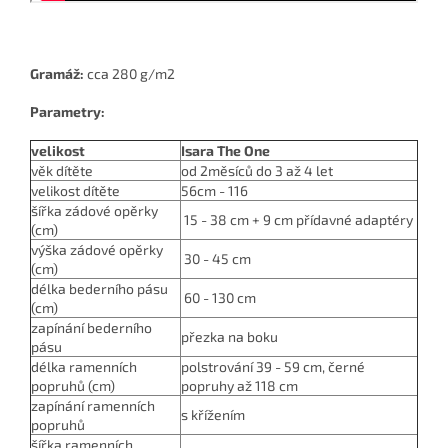
Gramáž:
cca 280 g/m2
Parametry:
velikost
Isara The One
věk dítěte
od 2měsíců do 3 až 4 let
velikost dítěte
56cm - 116
šířka zádové opěrky
15 - 38 cm + 9 cm přídavné adaptéry
(cm)
výška zádové opěrky
30 - 45 cm
(cm)
délka bederního pásu
60 - 130 cm
(cm)
zapínání bederního
přezka na boku
pásu
délka ramenních
polstrování 39 - 59 cm, černé
popruhů (cm)
popruhy až 118 cm
zapínání ramenních
s křížením
popruhů
šířka ramenních