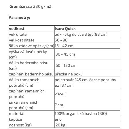
Gramáž:
cca 280 g/m2
Parametry:
velikost
Isara Quick
věk dítěte
od 4-5kg do cca 3 let (98 cm)
velikost dítěte
56 - 98
šířka zádové opěrky (cm)
16
- 42 cm
výška zádové opěrky
30 - 45 cm
(cm)
délka bederního pásu
60 - 130 cm
(cm)
zapínání bederního pásu
přezka na boku
délka ramenních
polstrování 45 cm, černé popruhy
popruhů (cm)
až 137 cm
zapínání ramenních
vázací
popruhů
šířka ramenních
7 cm
popruhů (cm)
materiál
100% organická bavlna (BIO)
kapuce
ano
nosnost (kg)
20 kg