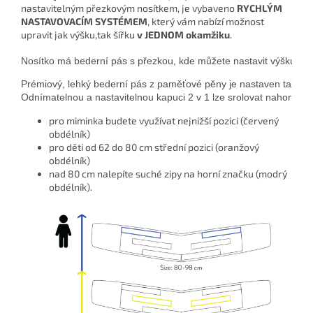
nastavitelným přezkovým nosítkem, je vybaveno
RYCHLÝM
NASTAVOVACÍM SYSTÉMEM
, který vám nabízí možnost
upravit jak výšku,tak šířku
v JEDNOM okamžiku
.
Nosítko má bederní pás s přezkou, kde můžete nastavit výšku i ší
Prémiový, lehký bederní pás z paměťové pěny je nastaven tak, ab
pro miminka budete využívat nejnižší pozici (červený
obdélník)
pro děti od 62 do 80 cm střední pozici (oranžový
obdélník)
nad 80 cm nalepíte suché zipy na horní značku (modrý
obdélník).