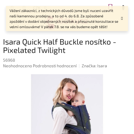
Přejít
NÁKUP
CZK
na
Vážení zákazníci, z technických důvodů jsme byli nuceni uzavřít
KOŠÍK
obsah
naši kamennou prodejnu, a to od 4. do 6.8. Za způsobené
zpoždění v dodání objednaných nosítek a přesunuté konzultace se
velmi omlouváme! V pátek 7.8. se na vás budeme opět těšit!
Isara Quick Half Buckle nosítko -
Pixelated Twilight
56968
Průměrné
Neohodnoceno
Podrobnosti hodnocení
Značka:
Isara
hodnocení
produktu
je
0,0
z
5
hvězdiček.