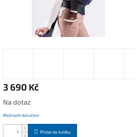
3 690 Kč
Měrná
Na dotaz
cena:
Možnosti doručení
Přidat do košíku