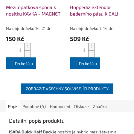
Mezilopatková spona k
Hoppediz extendor
nosítku KAVKA - MAGNET
bederního pásu KIGALI
Na objednávku 14-21 dní
Na objednávku 7-14 dní
150 Kč
509 Kč
Do košíku
Do košíku
ZOBRAZIT VŠECHNY SOUVISEJÍCÍ PRODUKTY
Popis
Podobné (4)
Hodnocení
Diskuze
Značka
Detailní popis produktu
ISARA Quick Half Buckle
nosítko je hybrid mezi šátkem a