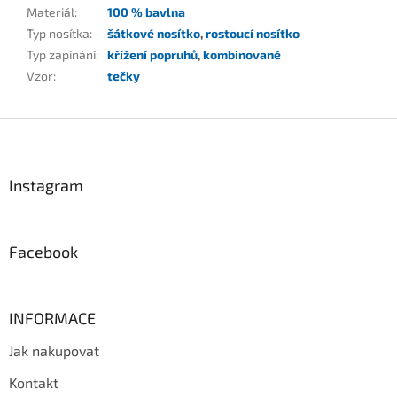
Materiál
:
100 % bavlna
Typ nosítka
:
šátkové nosítko
,
rostoucí nosítko
Typ zapínání
:
křížení popruhů
,
kombinované
Vzor
:
tečky
Z
á
p
a
Instagram
t
í
Facebook
INFORMACE
Jak nakupovat
Kontakt