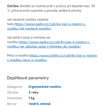
Údržba:
Nosítko je možné prát v pračce při teplotě max. 30
°C, před praním zapněte a povolte veškeré přezky
Jak nastavit nosítko najdete
tady
https://www.isatky.cz/rubriky/vse-o-noseni-v-
nositku/jak-nastavit-nositko/
Jak obléct sebe a miminko do
nosítka
https://www.isatky.cz/rubriky/vse-o-noseni-v-
nositku/jak-oblekat-sebe-i-miminko-do-nositka/
Péče o nosítko
https://www.isatky.cz/rubriky/vse-o-noseni-
v-nositku/pece-o-nositko/
Doplňkové parametry
Kategorie
:
Ergonomické nosítko
Záruka
:
2 roky
Hmotnost
:
1 kg
Barva
:
modrá
,
zelená