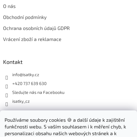
O nás
Obchodní podmínky
Ochrana osobních údajů GDPR
Vrácení zboží a reklamace
Kontakt
info
@
isatky.cz
+420 737 639 630
Sledujte nás na Facebooku
isatky_cz
Odebírat newsletter
Používáme soubory cookies 🍪 a další údaje k zajištění
funkčnosti webu. S vaším souhlasem i k měření chyb, k
Vložte svůj e-mail a my vám budeme zasílat informace o nových
personalizaci obsahu našich webových stránek a k