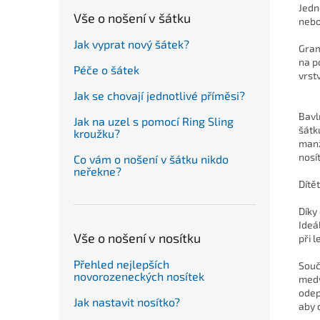
Jedn
Vše o nošení v šátku
nebo
Jak vyprat nový šátek?
Gram
na p
Péče o šátek
vrst
Jak se chovají jednotlivé příměsi?
Bavl
Jak na uzel s pomocí Ring Sling
šátk
kroužku?
manž
nosí
Co vám o nošení v šátku nikdo
neřekne?
Dítě
Díky
Ideá
Vše o nošení v nosítku
při 
Přehled nejlepších
Souč
novorozeneckých nosítek
medv
odep
Jak nastavit nosítko?
aby 