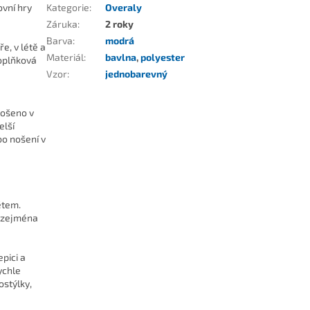
ovní hry
Kategorie
:
Overaly
Záruka
:
2 roky
Barva
:
modrá
e, v létě a
Materiál
:
bavlna
,
polyester
oplňková
Vzor
:
jednobarevný
nošeno v
elší
bo nošení v
ětem.
, zejména
pici a
ychle
ostýlky,