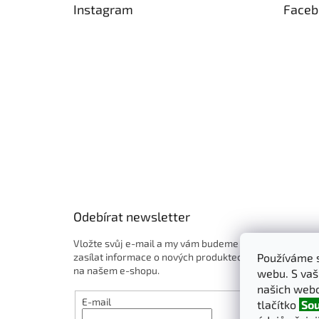
Instagram
Faceb
a
t
í
Odebírat newsletter
Vložte svůj e-mail a my vám budeme
zasílat informace o nových produktech
Používáme s
na našem e-shopu.
webu. S vaš
našich webo
E-mail
tlačítko
Sou