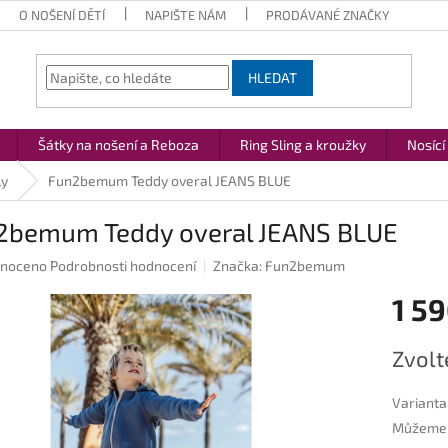
O NOŠENÍ DĚTÍ
NAPIŠTE NÁM
PRODÁVANÉ ZNAČKY
HLEDAT
Šátky na nošení a Reboza
Ring Sling a kroužky
Nosící
ly
Fun2bemum Teddy overal JEANS BLUE
2bemum Teddy overal JEANS BLUE
né
noceno
Podrobnosti hodnocení
Značka:
Fun2bemum
ení
1 59
u
Měrná
Zvolt
cena:
ek.
Varianta
Můžeme d