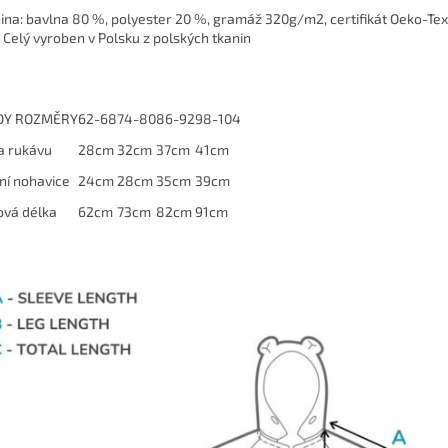
ina: bavlna 80 %, polyester 20 %, gramáž 320g/m2, certifikát Oeko-Te
 Celý vyroben v Polsku z polských tkanin
DY ROZMĚRY
62-68
74-80
86-92
98-104
a rukávu
28cm
32cm
37cm
41cm
řní nohavice
24cm
28cm
35cm
39cm
ová délka
62cm
73cm
82cm
91cm