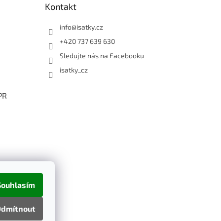
Kontakt
info
@
isatky.cz
+420 737 639 630
Sledujte nás na Facebooku
isatky_cz
PR
Souhlasím
dmítnout