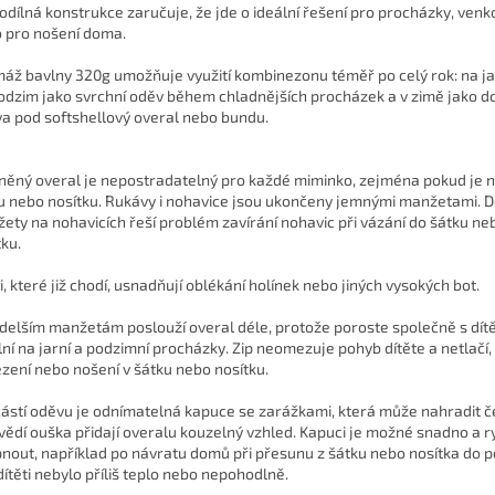
odílná konstrukce zaručuje, že jde o ideální řešení pro procházky, venk
 pro nošení doma.
áž bavlny 320g umožňuje využití kombinezonu téměř po celý rok: na jař
odzim jako svrchní oděv během chladnějších procházek a v zimě jako d
va pod softshellový overal nebo bundu.
něný overal je nepostradatelný pro každé miminko, zejména pokud je 
u nebo nosítku. Rukávy i nohavice jsou ukončeny jemnými manžetami. D
ety na nohavicích řeší problém zavírání nohavic při vázání do šátku ne
tku.
ti, které již chodí, usnadňují oblékání holínek nebo jiných vysokých bot.
 delším manžetám poslouží overal déle, protože poroste společně s dít
lní na jarní a podzimní procházky. Zip neomezuje pohyb dítěte a netlačí
lezení nebo nošení v šátku nebo nosítku.
ástí oděvu je odnímatelná kapuce se zarážkami, která může nahradit če
ědí ouška přidají overalu kouzelný vzhled. Kapuci je možné snadno a r
nout, například po návratu domů při přesunu z šátku nebo nosítka do p
dítěti nebylo příliš teplo nebo nepohodlně.