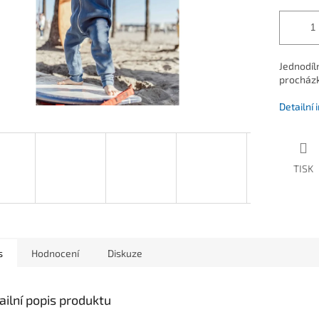
Jednodíln
procházk
Detailní
TISK
s
Hodnocení
Diskuze
ailní popis produktu