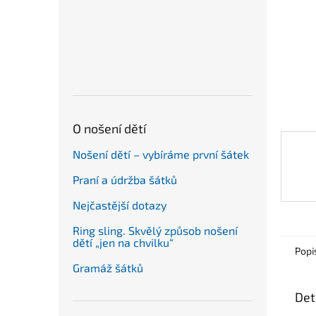
n
e
l
O nošení dětí
Nošení dětí – vybíráme první šátek
Praní a údržba šátků
Nejčastější dotazy
Ring sling. Skvělý způsob nošení
dětí „jen na chvilku“
Popi
Gramáž šátků
Det