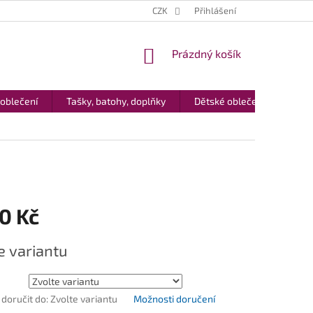
CZK
Přihlášení
NÁKUPNÍ
Prázdný košík
KOŠÍK
 oblečení
Tašky, batohy, doplňky
Dětské oblečení
Dár
0 Kč
e variantu
oručit do:
Zvolte variantu
Možnosti doručení