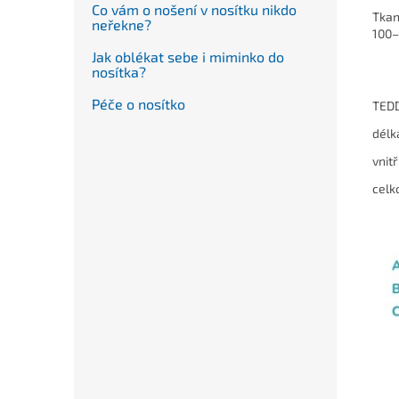
Co vám o nošení v nosítku nikdo
Tkan
neřekne?
100–
Jak oblékat sebe i miminko do
nosítka?
Péče o nosítko
TED
délk
vnit
celk