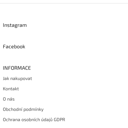
Z
á
p
a
Instagram
t
í
Facebook
INFORMACE
Jak nakupovat
Kontakt
O nás
Obchodní podmínky
Ochrana osobních údajů GDPR