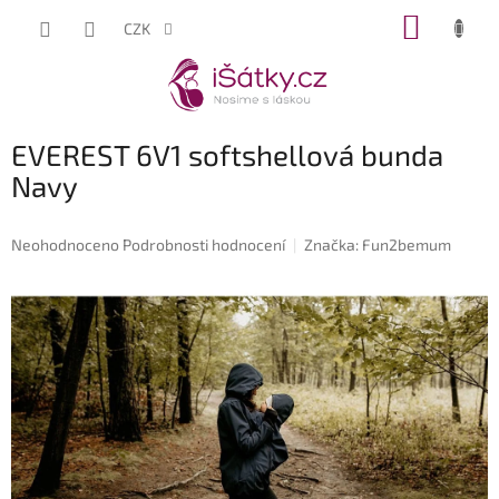
Přejít
NÁKUP
CZK
na
KOŠÍK
obsah
EVEREST 6V1 softshellová bunda
Navy
Průměrné
Neohodnoceno
Podrobnosti hodnocení
Značka:
Fun2bemum
hodnocení
produktu
je
0,0
z
5
hvězdiček.