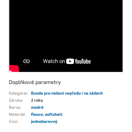
Doplňkové parametry
Kategorie
:
Bunda pro nošení vepředu i na zádech
Záruka
:
2 roky
Barva
:
modrá
Materiál
:
fleece
,
softshell
Vzor
:
jednobarevný