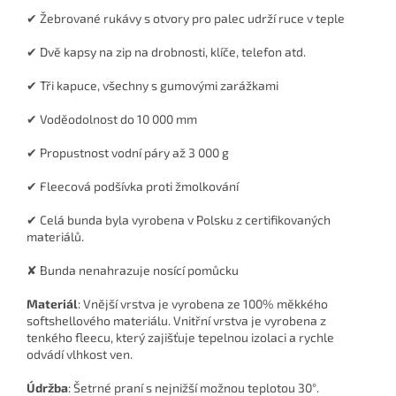
✔ Žebrované rukávy s otvory pro palec udrží ruce v teple
✔ Dvě kapsy na zip na drobnosti, klíče, telefon atd.
✔ Tři kapuce, všechny s gumovými zarážkami
✔ Voděodolnost do 10 000 mm
✔ Propustnost vodní páry až 3 000 g
✔ Fleecová podšívka proti žmolkování
✔ Celá bunda byla vyrobena v Polsku z certifikovaných
materiálů.
✘ Bunda nenahrazuje nosící pomůcku
Materiál
: Vnější vrstva je vyrobena ze 100% měkkého
softshellového materiálu. Vnitřní vrstva je vyrobena z
tenkého fleecu, který zajišťuje tepelnou izolaci a rychle
odvádí vlhkost ven.
Údržba
: Šetrné praní s nejnižší možnou teplotou 30°.