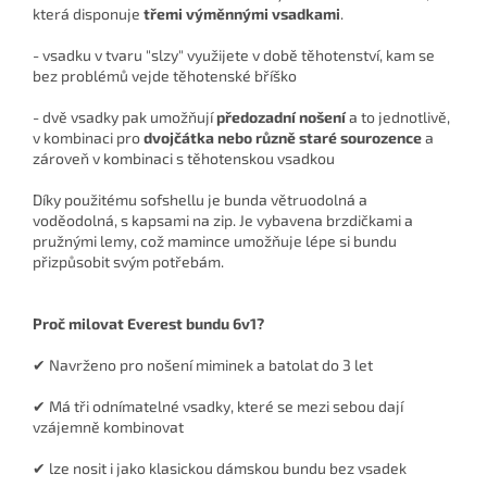
která disponuje
třemi výměnnými vsadkami
.
- vsadku v tvaru "slzy" využijete v době těhotenství, kam se
bez problémů vejde těhotenské bříško
- dvě vsadky pak umožňují
předozadní nošení
a to jednotlivě,
v kombinaci pro
dvojčátka nebo různě staré sourozence
a
zároveň v kombinaci s těhotenskou vsadkou
Díky použitému sofshellu je bunda větruodolná a
voděodolná, s kapsami na zip. Je vybavena brzdičkami a
pružnými lemy, což mamince umožňuje lépe si bundu
přizpůsobit svým potřebám.
Proč milovat Everest bundu 6v1?
✔ Navrženo pro nošení miminek a batolat do 3 let
✔ Má tři odnímatelné vsadky, které se mezi sebou dají
vzájemně kombinovat
✔ lze nosit i jako klasickou dámskou bundu bez vsadek