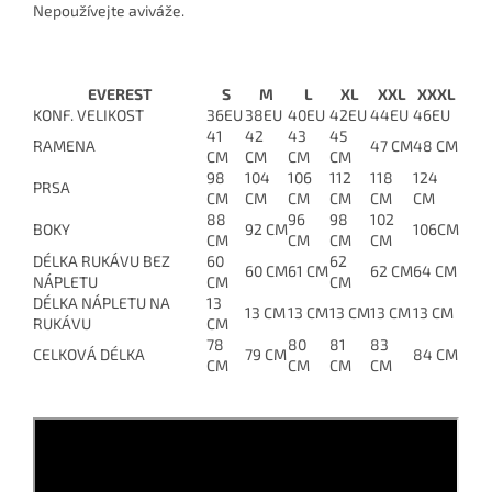
Nepoužívejte aviváže.
EVEREST
S
M
L
XL
XXL
XXXL
KONF. VELIKOST
36EU
38EU
40EU
42EU
44EU
46EU
41
42
43
45
RAMENA
47 CM
48 CM
CM
CM
CM
CM
98
104
106
112
118
124
PRSA
CM
CM
CM
CM
CM
CM
88
96
98
102
BOKY
92 CM
106CM
CM
CM
CM
CM
DÉLKA RUKÁVU BEZ
60
62
60 CM
61 CM
62 CM
64 CM
NÁPLETU
CM
CM
DÉLKA NÁPLETU NA
13
13 CM
13 CM
13 CM
13 CM
13 CM
RUKÁVU
CM
78
80
81
83
CELKOVÁ DÉLKA
79 CM
84 CM
CM
CM
CM
CM