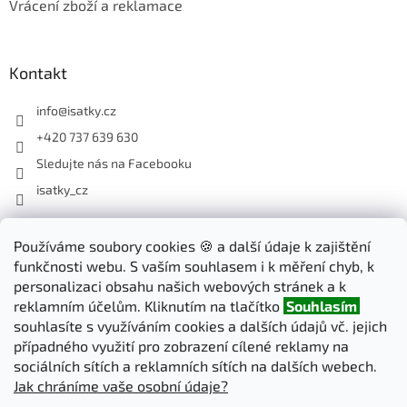
Vrácení zboží a reklamace
Kontakt
info
@
isatky.cz
+420 737 639 630
Sledujte nás na Facebooku
isatky_cz
Odebírat newsletter
Používáme soubory cookies 🍪 a další údaje k zajištění
funkčnosti webu. S vaším souhlasem i k měření chyb, k
Vložte svůj e-mail a my vám budeme zasílat informace o nových
personalizaci obsahu našich webových stránek a k
produktech na našem e-shopu.
reklamním účelům. Kliknutím na tlačítko
Souhlasím
souhlasíte s využíváním cookies a dalších údajů vč. jejich
E-mail
případného využití pro zobrazení cílené reklamy na
sociálních sítích a reklamních sítích na dalších webech.
Jak chráníme vaše osobní údaje?
PŘIHLÁSIT SE