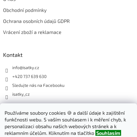
Obchodní podmínky
Ochrana osobních údajů GDPR
Vrácení zboží a reklamace
Kontakt
info
@
isatky.cz
+420 737 639 630
Sledujte nás na Facebooku
isatky_cz
Odebírat newsletter
Používáme soubory cookies 🍪 a další údaje k zajištění
funkčnosti webu. S vaším souhlasem i k měření chyb, k
Vložte svůj e-mail a my vám budeme zasílat informace o nových
personalizaci obsahu našich webových stránek a k
produktech na našem e-shopu.
reklamním účelům. Kliknutím na tlačítko
Souhlasím