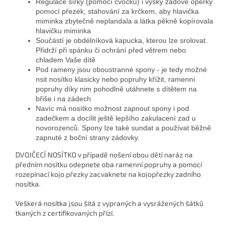
Regulace šířky (pomocí cvočků) i výšky zádové opěrky
pomocí přezek, stahování za krčkem, aby hlavička
miminka zbytečně neplandala a látka pěkně kopírovala
hlavičku miminka
Součástí je obdélníková kapucka, kterou lze srolovat.
Přidrží při spánku či ochrání před větrem nebo
chladem Vaše dítě
Pod rameny jsou oboustranné spony - je tedy možné
nsit nosítko klasicky nebo popruhy křížit, ramenní
popruhy díky nim pohodlně utáhnete s dítětem na
břiše i na zádech
Navíc má nosítko možnost zapnout spony i pod
zadečkem a docílit ještě lepšího zakulacení zad u
novorozenců. Spony lze také sundat a používat běžně
zapnuté z boční strany zádovky.
DVOJČECÍ NOSÍTKO v případě nošení obou dětí naráz na
předním nosítku odepnete oba ramenní popruhy a pomocí
rozepínací kojo přezky zacvaknete na kojopřezky zadního
nosítka.
Veškerá nosítka jsou šitá z vypraných a vysrážených šátků
tkaných z certifikovaných přízí.