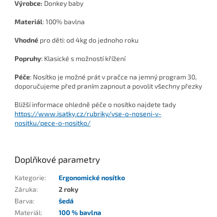
Výrobce:
Donkey baby
Materiál
: 100% bavlna
Vhodné
pro děti: od 4kg do jednoho roku
Popruhy
: Klasické s možností křížení
Péče
: Nosítko je možné prát v pračce na jemný program 30,
doporučujeme před praním zapnout a povolit všechny přezky
Bližší informace ohledně péče o nosítko najdete tady
https://www.isatky.cz/rubriky/vse-o-noseni-v-
nositku/pece-o-nositko/
Doplňkové parametry
Kategorie
:
Ergonomické nosítko
Záruka
:
2 roky
Barva
:
šedá
Materiál
:
100 % bavlna