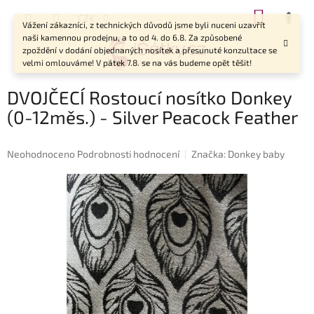
Přejít
NÁKUP
CZK
na
Vážení zákazníci, z technických důvodů jsme byli nuceni uzavřít
KOŠÍK
obsah
naši kamennou prodejnu, a to od 4. do 6.8. Za způsobené
zpoždění v dodání objednaných nosítek a přesunuté konzultace se
velmi omlouváme! V pátek 7.8. se na vás budeme opět těšit!
DVOJČECÍ Rostoucí nosítko Donkey
(0-12měs.) - Silver Peacock Feather
Průměrné
Neohodnoceno
Podrobnosti hodnocení
Značka:
Donkey baby
hodnocení
produktu
je
0,0
z
5
hvězdiček.