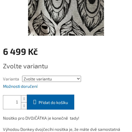
6 499 Kč
Měrná
Zvolte variantu
cena:
Varianta
Možnosti doručení
Přidat do košíku
Nositko pro DVOJČÁTKA je konečně tady!
Výhodou Donkey dvojčecíhi nositka je, že máte dvě samostatná