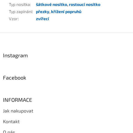
Typ nosítka
:
šátkové nosítko
,
rostoucí nosítko
Typ zapínání
:
přezky
,
křížení popruhů
Vzor
:
zvířecí
Z
á
p
a
Instagram
t
í
Facebook
INFORMACE
Jak nakupovat
Kontakt
O nás