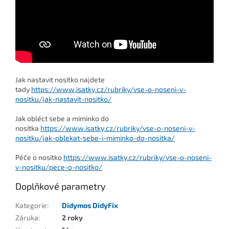
Jak nastavit nosítko najdete
tady
https://www.isatky.cz/rubriky/vse-o-noseni-v-
nositku/jak-nastavit-nositko/
Jak obléct sebe a miminko do
nosítka
https://www.isatky.cz/rubriky/vse-o-noseni-v-
nositku/jak-oblekat-sebe-i-miminko-do-nositka/
Péče o nosítko
https://www.isatky.cz/rubriky/vse-o-noseni-
v-nositku/pece-o-nositko/
Doplňkové parametry
Kategorie
:
Didymos DidyFix
Záruka
:
2 roky