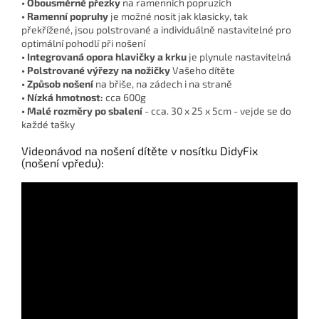
• Obousměrné přezky
na ramenních popruzích
• Ramenní popruhy
je možné nosit jak klasicky, tak
překřížené, jsou polstrované a individuálně nastavitelné pro
optimální pohodlí při nošení
• Integrovaná opora hlavičky a krku
je plynule nastavitelná
• Polstrované výřezy na nožičky
Vašeho dítěte
• Způsob nošení
na břiše, na zádech i na straně
• Nízká hmotnost:
cca 600g
• Malé rozměry po sbalení
- cca. 30 x 25 x 5cm - vejde se do
každé tašky
Videonávod na nošení dítěte v nosítku DidyFix
(nošení vpředu):