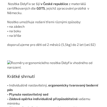
Nosítka DidyFix se šijí
v České republice
z materiálů
certifikovaných dle
GOTS
, jejichž zpracování probíhá
v
Německu.
Nosítko umožňuje nošení třemi různými způsoby:
•
na zádech
•
na boku
•
na břiše
doporučujeme pro děti od 2 měsíců (5,5kg) do 2 let (vel.92)
Krátké shrnutí
•
Individuálně nastavitelný,
ergonomicky tvarovaný bederní
pás
• Plynule nastavitelný sed
• Zádová opěrka individuálně přizpůsobitelná
vašemu
miminku