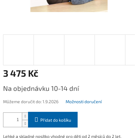
3 475 Kč
Měrná
Na objednávku 10-14 dní
cena:
Můžeme doručit do:
1.9.2026
Možnosti doručení
Přidat do košíku
Lehké a skladné nosítko vhodné pro děti od 2 měsíců do 2 let.