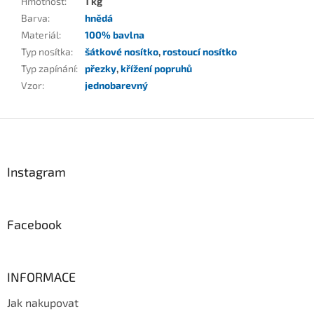
Hmotnost
:
1 kg
Barva
:
hnědá
Materiál
:
100% bavlna
Typ nosítka
:
šátkové nosítko
,
rostoucí nosítko
Typ zapínání
:
přezky
,
křížení popruhů
Vzor
:
jednobarevný
Z
á
p
a
Instagram
t
í
Facebook
INFORMACE
Jak nakupovat