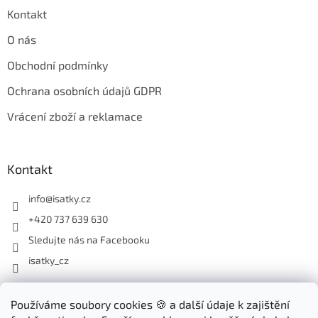
Kontakt
O nás
Obchodní podmínky
Ochrana osobních údajů GDPR
Vrácení zboží a reklamace
Kontakt
info
@
isatky.cz
+420 737 639 630
Sledujte nás na Facebooku
isatky_cz
Odebírat newsletter
Používáme soubory cookies 🍪 a další údaje k zajištění