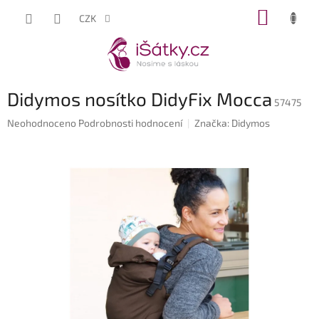
Přejít
NÁKUP
CZK
na
KOŠÍK
obsah
Didymos nosítko DidyFix Mocca
57475
Průměrné
Neohodnoceno
Podrobnosti hodnocení
Značka:
Didymos
hodnocení
produktu
je
0,0
z
5
hvězdiček.