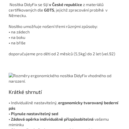
Nosítka DidyFix se šijí
v České republice
z materiálů
certifikovaných dle
GOTS
, jejichž zpracování probíhá
v
Německu.
Nosítko umožňuje nošení třemi různými způsoby:
•
na zádech
•
na boku
•
na břiše
doporučujeme pro děti od 2 měsíců (5,5kg) do 2 let (vel.92)
Krátké shrnutí
•
Individuálně nastavitelný,
ergonomicky tvarovaný bederní
pás
• Plynule nastavitelný sed
• Zádová opěrka individuálně přizpůsobitelná
vašemu
miminku