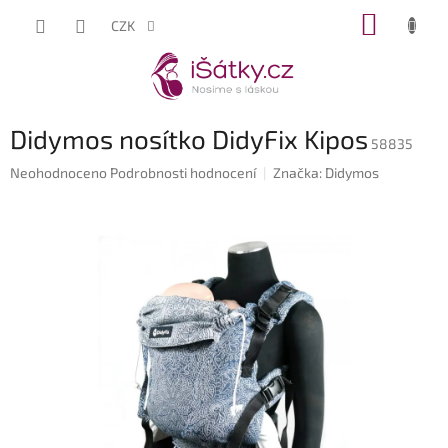
Přejít
NÁKUP
CZK
na
KOŠÍK
obsah
Didymos nosítko DidyFix Kipos
58835
Průměrné
Neohodnoceno
Podrobnosti hodnocení
Značka:
Didymos
hodnocení
produktu
je
0,0
z
5
hvězdiček.