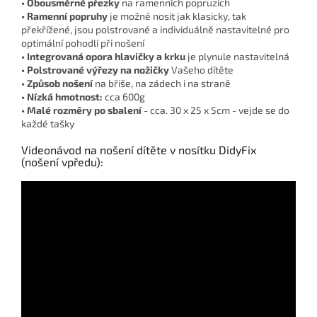
• Obousměrné přezky
na ramenních popruzích
• Ramenní popruhy
je možné nosit jak klasicky, tak
překřížené, jsou polstrované a individuálně nastavitelné pro
optimální pohodlí při nošení
• Integrovaná opora hlavičky a krku
je plynule nastavitelná
• Polstrované výřezy na nožičky
Vašeho dítěte
• Způsob nošení
na břiše, na zádech i na straně
• Nízká hmotnost:
cca 600g
• Malé rozměry po sbalení
- cca. 30 x 25 x 5cm - vejde se do
každé tašky
Videonávod na nošení dítěte v nosítku DidyFix
(nošení vpředu):