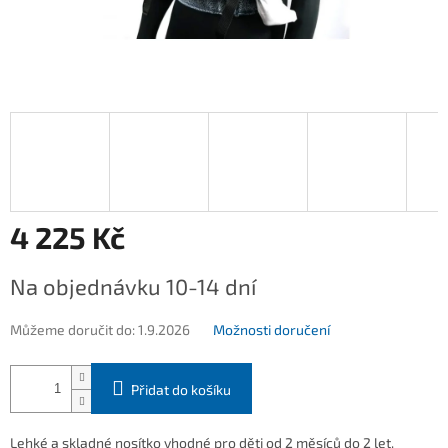
4 225 Kč
Měrná
Na objednávku 10-14 dní
cena:
Můžeme doručit do:
1.9.2026
Možnosti doručení
Přidat do košíku
Lehké a skladné nosítko vhodné pro děti od 2 měsíců do 2 let.