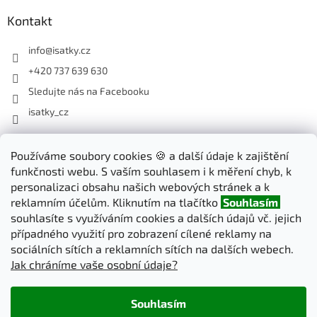
Kontakt
info
@
isatky.cz
+420 737 639 630
Sledujte nás na Facebooku
isatky_cz
Odebírat newsletter
Používáme soubory cookies 🍪 a další údaje k zajištění
funkčnosti webu. S vaším souhlasem i k měření chyb, k
Vložte svůj e-mail a my vám budeme zasílat informace o nových
personalizaci obsahu našich webových stránek a k
produktech na našem e-shopu.
reklamním účelům. Kliknutím na tlačítko
Souhlasím
souhlasíte s využíváním cookies a dalších údajů vč. jejich
E-mail
případného využití pro zobrazení cílené reklamy na
sociálních sítích a reklamních sítích na dalších webech.
Jak chráníme vaše osobní údaje?
PŘIHLÁSIT SE
Souhlasím