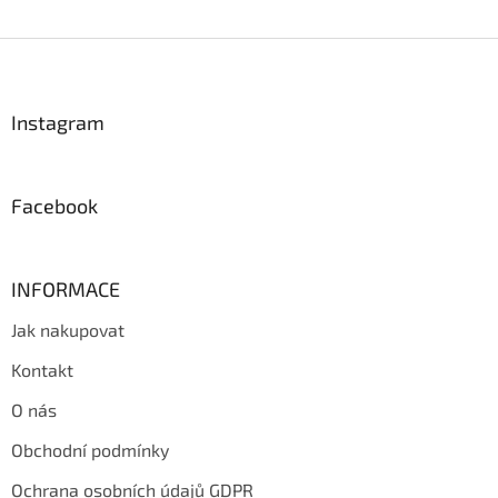
Z
á
p
a
Instagram
t
í
Facebook
INFORMACE
Jak nakupovat
Kontakt
O nás
Obchodní podmínky
Ochrana osobních údajů GDPR