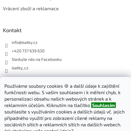
Vrácení zboží a reklamace
Kontakt
info
@
isatky.cz
+420 737 639 630
Sledujte nás na Facebooku
isatky_cz
Odebírat newsletter
Používáme soubory cookies 🍪 a další údaje k zajištění
funkčnosti webu. S vaším souhlasem i k měření chyb, k
Vložte svůj e-mail a my vám budeme zasílat informace o nových
personalizaci obsahu našich webových stránek a k
produktech na našem e-shopu.
reklamním účelům. Kliknutím na tlačítko
Souhlasím
souhlasíte s využíváním cookies a dalších údajů vč. jejich
E-mail
případného využití pro zobrazení cílené reklamy na
sociálních sítích a reklamních sítích na dalších webech.
Jak chráníme vaše osobní údaje?
PŘIHLÁSIT SE