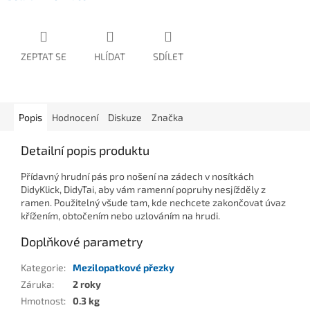
ZEPTAT SE
HLÍDAT
SDÍLET
Popis
Hodnocení
Diskuze
Značka
Detailní popis produktu
Přídavný hrudní pás pro nošení na zádech v nosítkách
DidyKlick, DidyTai, aby vám ramenní popruhy nesjížděly z
ramen. Použitelný všude tam, kde nechcete zakončovat úvaz
křížením, obtočením nebo uzlováním na hrudi.
Doplňkové parametry
Kategorie
:
Mezilopatkové přezky
Záruka
:
2 roky
Hmotnost
:
0.3 kg