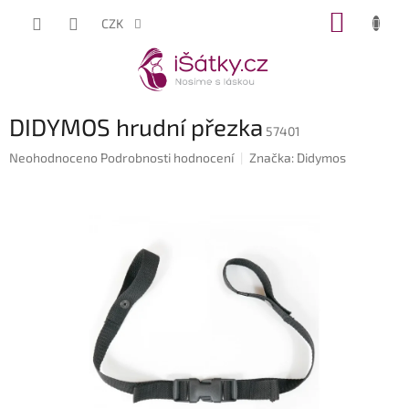
Přejít
NÁKUP
CZK
na
KOŠÍK
obsah
DIDYMOS hrudní přezka
57401
Průměrné
Neohodnoceno
Podrobnosti hodnocení
Značka:
Didymos
hodnocení
produktu
je
0,0
z
5
hvězdiček.