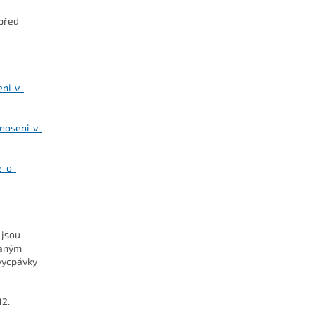
 před
eni-v-
noseni-v-
e-o-
 jsou
vaným
vycpávky
12.