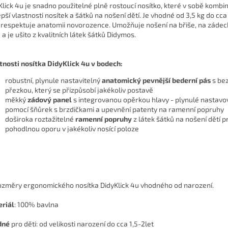
Klick 4u je snadno použitelné plně rostoucí nosítko, které v sobě kombin
epší vlastnosti nosítek a šátků na nošení dětí. Je vhodné od 3,5 kg do cca 
 respektuje anatomii novorozence. Umožňuje nošení na břiše, na záde
 a je ušito z kvalitních látek šátků Didymos.
tnosti nosítka DidyKlick 4u v bodech:
robustní, plynule nastavitelný
anatomický pevnější b
ederní pás
s be
přezkou, který se přizpůsobí jakékoliv postavě
měkký
zádový panel
s integrovanou opěrkou hlavy - plynulé nastavo
pomocí šňůrek s brzdičkami a upevnění patenty na ramenní popruhy
doširoka roztažitelné
ramenní popruhy
z látek šátků na nošení dětí p
pohodlnou oporu v jakékoliv nosící poloze
riál
:
100% bavlna
dné
pro děti: od velikosti narození do cca 1,5-2let