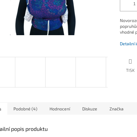
Novoroze
popruhům
vhodné p
Detailní
TISK
s
Podobné (4)
Hodnocení
Diskuze
Značka
ailní popis produktu