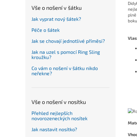
Didy
Vše o nošení v šátku
nejl
plně
Jak vyprat nový šátek?
boku
Péče o šátek
Vlas
Jak se chovají jednotlivé příměsi?
Jak na uzel s pomocí Ring Sling
kroužku?
Co vám o nošení v šátku nikdo
neřekne?
Vše o nošení v nosítku
Přehled nejlepších
novorozeneckých nosítek
Mate
Jak nastavit nosítko?
Vho