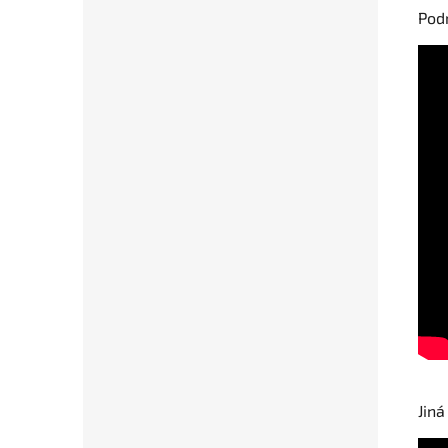
Podr
Jiná