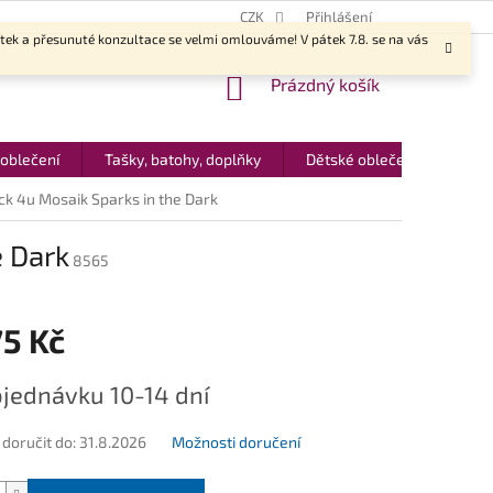
CZK
Přihlášení
ítek a přesunuté konzultace se velmi omlouváme! V pátek 7.8. se na vás
NÁKUPNÍ
Prázdný košík
KOŠÍK
 oblečení
Tašky, batohy, doplňky
Dětské oblečení
Dár
ck 4u Mosaik Sparks in the Dark
e Dark
8565
75 Kč
jednávku 10-14 dní
oručit do:
31.8.2026
Možnosti doručení