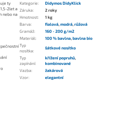
uje ty
Kategorie
:
Didymos DidyKlick
1,5-2let a
Záruka
:
2 roky
ch nebo na
Hmotnost
:
1 kg
Barva
:
fialová
,
modrá
,
růžová
Gramáž
:
160 - 200 g/m2
Materiál
:
100 % bavlna
,
bavlna bio
Typ
zpečnostní
šátkové nosítko
nosítka
:
vání
Typ
křížení popruhů
,
zapínání
:
kombinované
ro
Vazba
:
žakárová
Vzor
:
elegantní