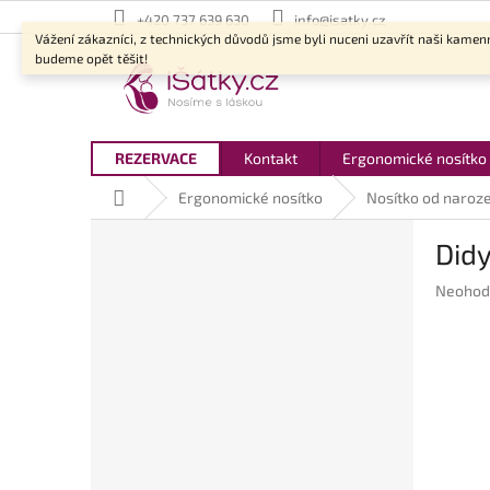
Přejít
+420 737 639 630
info@isatky.cz
na
Vážení zákazníci, z technických důvodů jsme byli nuceni uzavřít naši kamen
obsah
budeme opět těšit!
REZERVACE
Kontakt
Ergonomické nosítko
Domů
Ergonomické nosítko
Nosítko od naroze
P
Didy
o
s
Průměr
Neohod
t
hodnoc
r
produkt
a
je
n
0,0
z
n
5
í
hvězdič
p
a