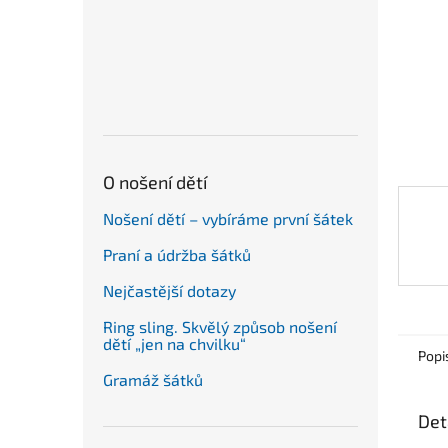
n
e
l
O nošení dětí
Nošení dětí – vybíráme první šátek
Praní a údržba šátků
Nejčastější dotazy
Ring sling. Skvělý způsob nošení
dětí „jen na chvilku“
Popi
Gramáž šátků
Det