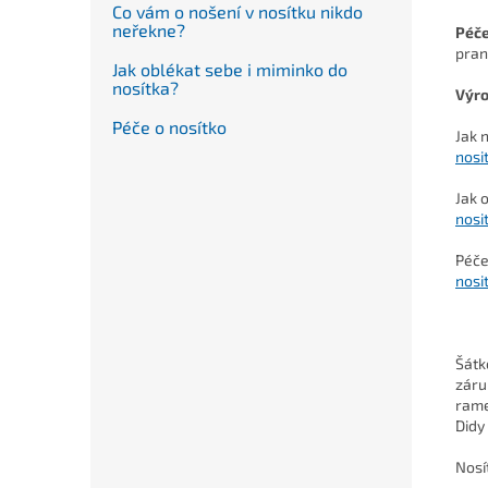
Co vám o nošení v nosítku nikdo
neřekne?
Péč
pran
Jak oblékat sebe i miminko do
nosítka?
Výro
Péče o nosítko
Jak 
nosi
Jak 
nosi
Péče
nosi
Šátk
záru
rame
Didy
Nosí