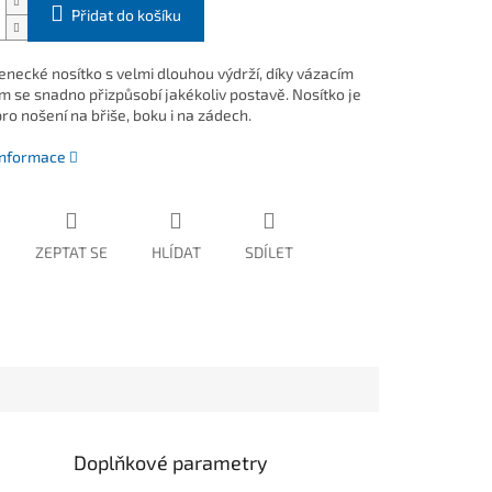
Přidat do košíku
necké nosítko s velmi dlouhou výdrží, díky vázacím
 se snadno přizpůsobí jakékoliv postavě. Nosítko je
ro nošení na břiše, boku i na zádech.
 informace
ZEPTAT SE
HLÍDAT
SDÍLET
Doplňkové parametry