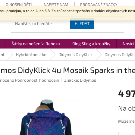
O NOŠENÍ DĚTÍ
NAPIŠTE NÁM
PRODÁVANÉ ZNAČKY
nou prodejnu, a to od 4. do 6.8. Za způsobené zpoždění v dodání objednaných nos
HLEDAT
Šátky na nošení a Reboza
Ring Sling a kroužky
Nosící
ní
Hybridní nosítko
Didymos DidyKlick
Didymos DidyKli
mos DidyKlick 4u Mosaik Sparks in th
né
noceno
Podrobnosti hodnocení
Značka:
Didymos
ení
4 9
u
Měrná
Na ob
cena:
ek.
Můžeme d