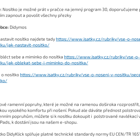
e
: Nosítko je možné prát v pračce na jemný program 30, doporučujeme
ím zapnout a povolit všechny přezky
bce:
Didymos
nastavit nosítko najdete tady
https://www.isatky.cz/rubriky/vse-o-nos
tku/jak-nastavit-nositko/
obléct sebe a miminko do nosítka
https://www.isatky.cz/rubriky/vse-o-
tku/jak-oblekat-sebe-i-miminko-do-nositka/
 o nosítko
https://www.isatky.cz/rubriky/vse-o-noseni-v-nositku/pec
tko/
ové ramenní popruhy, které je možné na ramenou doširoka rozprostřít,
kou vysokého komfortu při nošení. Pokud ale dáváte přednost polstro
nním popruhům, můžete si k nosítku dokoupit i polstrované navlékací 
 Pads
, k dostání jsou na našem e-shopu.
tko DidyKlick splňuje platné technické standardy normy EU CEN/TR 165