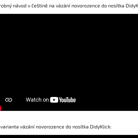
obný návod v češtině na vázání novorozence do nosítka DidyK
 varianta vázání novorozence do nosítka DidyKlick: