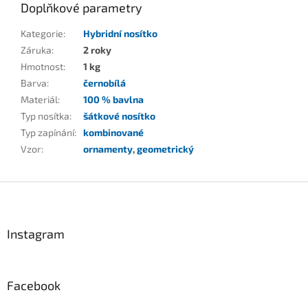
Doplňkové parametry
Kategorie
:
Hybridní nosítko
Záruka
:
2 roky
Hmotnost
:
1 kg
Barva
:
černobílá
Materiál
:
100 % bavlna
Typ nosítka
:
šátkové nosítko
Typ zapínání
:
kombinované
Vzor
:
ornamenty
,
geometrický
Z
á
p
a
Instagram
t
í
Facebook