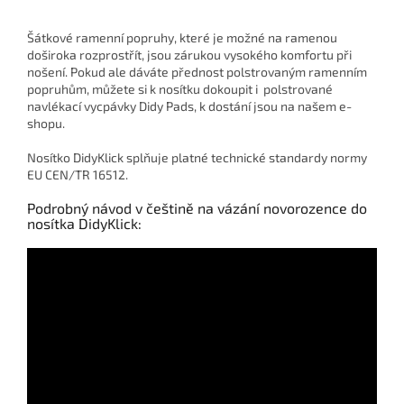
Šátkové ramenní popruhy, které je možné na ramenou
doširoka rozprostřít, jsou zárukou vysokého komfortu při
nošení. Pokud ale dáváte přednost polstrovaným ramenním
popruhům, můžete si k nosítku dokoupit i polstrované
navlékací vycpávky Didy Pads
, k dostání jsou na našem e-
shopu.
Nosítko DidyKlick splňuje platné technické standardy normy
EU CEN/TR 16512.
Podrobný návod v češtině na vázání novorozence do
nosítka DidyKlick: