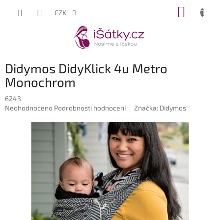
Přejít
NÁKUP
CZK
na
KOŠÍK
obsah
Didymos DidyKlick 4u Metro
Monochrom
6243
Průměrné
Neohodnoceno
Podrobnosti hodnocení
Značka:
Didymos
hodnocení
produktu
je
0,0
z
5
hvězdiček.