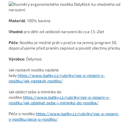
Materiál
:
100% bavlna
Vhodné
pro děti: od velikosti narození do cca 1,5-2let
Péče
: Nosítko je možné prát v pračce na jemný program 30,
doporučujeme před praním zapnout a povolit všechny přezky
Výrobce:
Didymos
Jak nastavit nosítko najdete
tady
https://www.isatky.cz/rubriky/vse-o-noseni-v-
nositku/jak-nastavit-nositko/
Jak obléct sebe a miminko do
nosítka
https://www.isatky.cz/rubriky/vse-o-noseni-v-
nositku/jak-oblekat-sebe-i-miminko-do-nositka/
Péče o nosítko
https://www.isatky.cz/rubriky/vse-o-noseni-
v-nositku/pece-o-nositko/