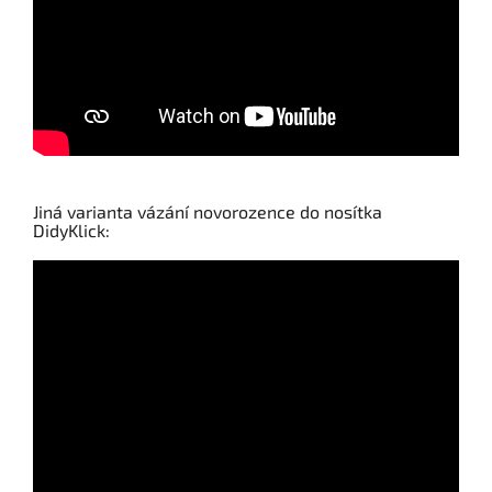
Jiná varianta vázání novorozence do nosítka
DidyKlick: