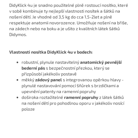
DidyKlick 4u je snadno použitelné plně rostoucí nosítko, které
v sobě kombinuje ty nejlepší vlastnosti nosítek a šátků na
nošení dětí. Je vhodné od 3,5 kg do cca 1,5-2let a plně
respektuje anatomii novorozence. Umožňuje nošení na břiše,
na zádech nebo na boku a je ušito z kvalitních látek šátků
Didymos.
Vlastnosti nosítka DidyKlick 4u v bodech:
robustní, plynule nastavitelný
anatomický pevnější
b
ederní pás
s bezpečnostní přezkou, který se
přizpůsobí jakékoliv postavě
měkký
zádový panel
s integrovanou opěrkou hlavy -
plynulé nastavování pomocí šňůrek s brzdičkami a
upevnění patenty na ramenní popruhy
doširoka roztažitelné
ramenní popruhy
z látek šátků
na nošení dětí pro pohodlnou oporu v jakékoliv nosící
poloze