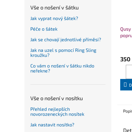
Vše o nošení v šátku
Jak vyprat nový šátek?
Qusy 
Péče o šátek
popru
Jak se chovají jednotlivé příměsi?
Jak na uzel s pomocí Ring Sling
kroužku?
350
Co vám o nošení v šátku nikdo
neřekne?
D
Vše o nošení v nosítku
Přehled nejlepších
Popi
novorozeneckých nosítek
Jak nastavit nosítko?
Det