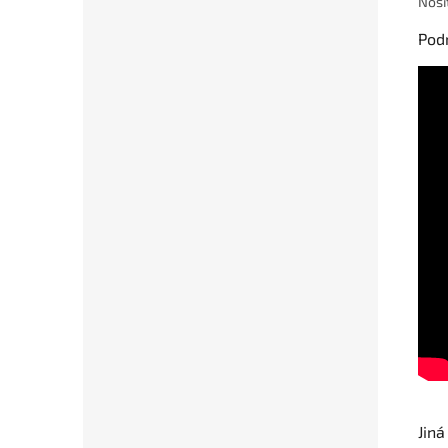
Nosí
Podr
Jiná