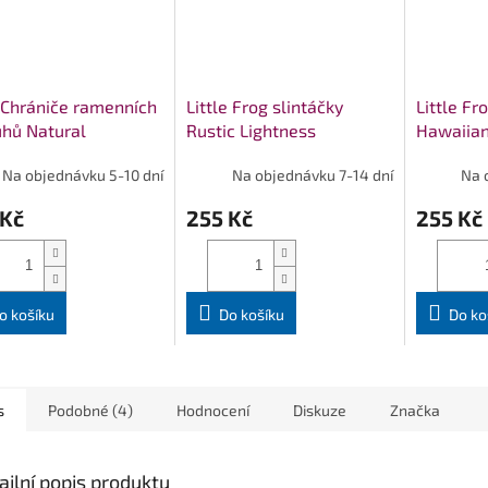
Chrániče ramenních
Little Frog slintáčky
Little Fr
hů Natural
Rustic Lightness
Hawaiia
Na objednávku 5-10 dní
Na objednávku 7-14 dní
Na 
 Kč
255 Kč
255 Kč
o košíku
Do košíku
Do ko
s
Podobné (4)
Hodnocení
Diskuze
Značka
ailní popis produktu