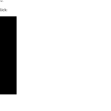
12.
lick: