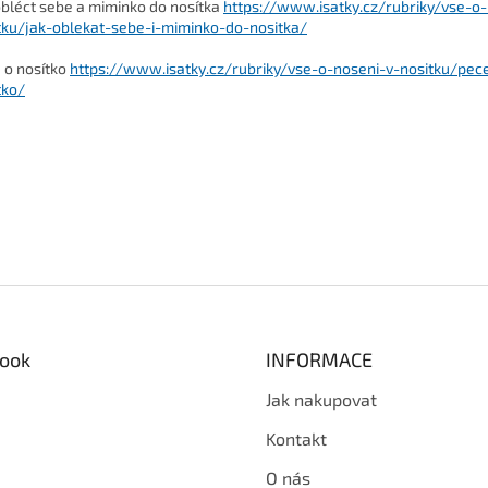
obléct sebe a miminko do nosítka
https://www.isatky.cz/rubriky/vse-o-
tku/jak-oblekat-sebe-i-miminko-do-nositka/
 o nosítko
https://www.isatky.cz/rubriky/vse-o-noseni-v-nositku/pec
tko/
ook
INFORMACE
Jak nakupovat
Kontakt
O nás