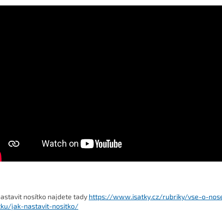
nastavit nosítko najdete tady
https://www.isatky.cz/rubriky/vse-o-nos
tku/jak-nastavit-nositko/