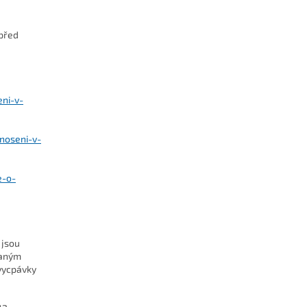
 před
eni-v-
noseni-v-
e-o-
 jsou
vaným
vycpávky