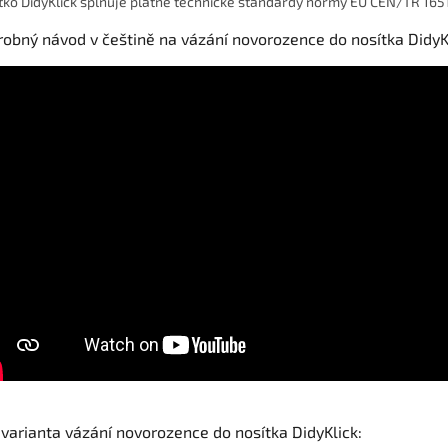
tko DidyKlick splňuje platné technické standardy normy EU CEN/TR 165
obný návod v češtině na vázání novorozence do nosítka DidyK
 varianta vázání novorozence do nosítka DidyKlick: