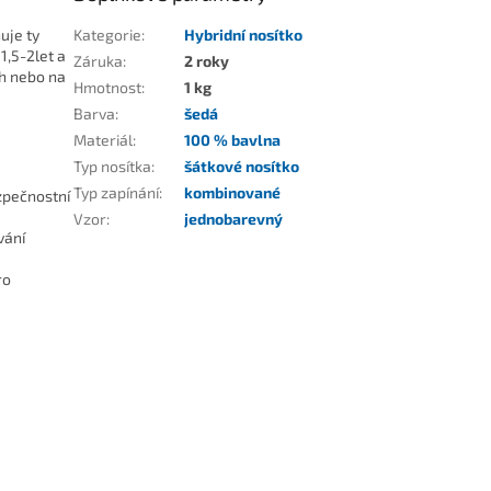
uje ty
Kategorie
:
Hybridní nosítko
1,5-2let a
Záruka
:
2 roky
ch nebo na
Hmotnost
:
1 kg
Barva
:
šedá
Materiál
:
100 % bavlna
Typ nosítka
:
šátkové nosítko
Typ zapínání
:
kombinované
zpečnostní
Vzor
:
jednobarevný
vání
ro