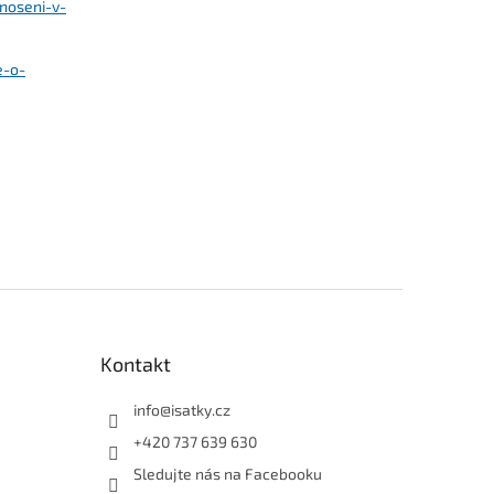
noseni-v-
e-o-
Kontakt
info
@
isatky.cz
+420 737 639 630
Sledujte nás na Facebooku