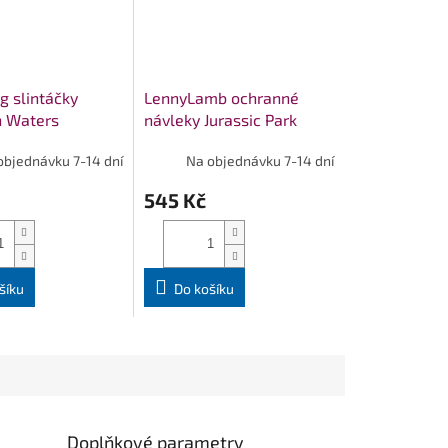
og slintáčky
LennyLamb ochranné
n Waters
návleky Jurassic Park
New Era
objednávku 7-14 dní
Na objednávku 7-14 dní
545 Kč
šíku
Do košíku
Doplňkové parametry