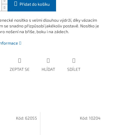
Přidat do košíku
necké nosítko s velmi dlouhou výdrží, díky vázacím
 se snadno přizpůsobí jakékoliv postavě. Nosítko je
ro nošení na břiše, boku i na zádech.
 informace
ZEPTAT SE
HLÍDAT
SDÍLET
Kód:
62055
Kód:
10204