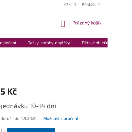
CZK
Přihlášení
NÁKUPNÍ
Prázdný košík
KOŠÍK
 oblečení
Tašky, batohy, doplňky
Dětské oblečení
Dár
5 Kč
jednávku 10-14 dní
oručit do:
1.9.2026
Možnosti doručení