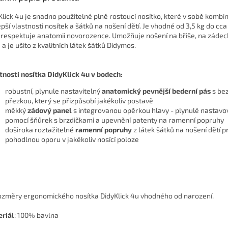
Klick 4u je snadno použitelné plně rostoucí nosítko, které v sobě kombin
epší vlastnosti nosítek a šátků na nošení dětí. Je vhodné od 3,5 kg do cca 
 respektuje anatomii novorozence. Umožňuje nošení na břiše, na záde
 a je ušito z kvalitních látek šátků Didymos.
tnosti nosítka DidyKlick 4u v bodech:
robustní, plynule nastavitelný
anatomický pevnější b
ederní pás
s be
přezkou, který se přizpůsobí jakékoliv postavě
měkký
zádový panel
s integrovanou opěrkou hlavy - plynulé nastavo
pomocí šňůrek s brzdičkami a upevnění patenty na ramenní popruhy
doširoka roztažitelné
ramenní popruhy
z látek šátků na nošení dětí p
pohodlnou oporu v jakékoliv nosící poloze
riál
:
100% bavlna