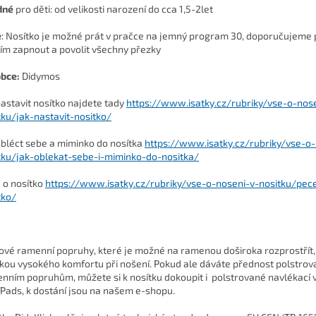
dné
pro děti: od velikosti narození do cca 1,5-2let
e
: Nosítko je možné prát v pračce na jemný program 30, doporučujeme
ím zapnout a povolit všechny přezky
bce:
Didymos
nastavit nosítko najdete tady
https://www.isatky.cz/rubriky/vse-o-nos
tku/jak-nastavit-nositko/
obléct sebe a miminko do nosítka
https://www.isatky.cz/rubriky/vse-o-
tku/jak-oblekat-sebe-i-miminko-do-nositka/
 o nosítko
https://www.isatky.cz/rubriky/vse-o-noseni-v-nositku/pec
tko/
ové ramenní popruhy, které je možné na ramenou doširoka rozprostřít,
kou vysokého komfortu při nošení. Pokud ale dáváte přednost polstro
nním popruhům, můžete si k nosítku dokoupit i polstrované navlékací 
 Pads
, k dostání jsou na našem e-shopu.