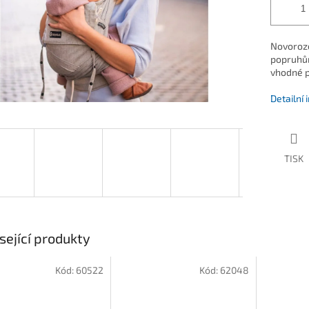
Novoroze
popruhům
vhodné p
Detailní
TISK
sející produkty
Kód:
60522
Kód:
62048