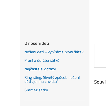
n
e
l
O nošení dětí
Nošení dětí – vybíráme první šátek
Praní a údržba šátků
Nejčastější dotazy
Ring sling. Skvělý způsob nošení
Souvi
dětí „jen na chvilku“
Gramáž šátků