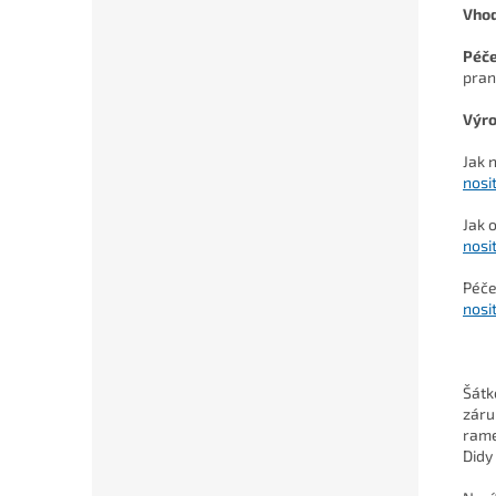
Vho
Péč
pran
Výro
Jak 
nosi
Jak 
nosi
Péče
nosi
Šátk
záru
rame
Didy