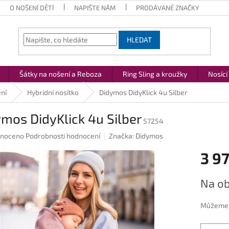
O NOŠENÍ DĚTÍ
NAPIŠTE NÁM
PRODÁVANÉ ZNAČKY
HLEDAT
Šátky na nošení a Reboza
Ring Sling a kroužky
Nosící
ní
Hybridní nosítko
Didymos DidyKlick 4u Silber
mos DidyKlick 4u Silber
57254
né
noceno
Podrobnosti hodnocení
Značka:
Didymos
ení
3 97
u
Měrná
Na ob
cena:
ek.
Můžeme d