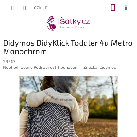
Přejít
NÁKUP
CZK
na
KOŠÍK
obsah
Didymos DidyKlick Toddler 4u Metro
Monochrom
58967
Průměrné
Neohodnoceno
Podrobnosti hodnocení
Značka:
Didymos
hodnocení
produktu
je
0,0
z
5
hvězdiček.