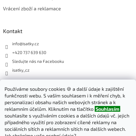
Vrácení zboží a reklamace
Kontakt
info
@
isatky.cz
+420 737 639 630
Sledujte nás na Facebooku
isatky_cz
Odebírat newsletter
Používáme soubory cookies 🍪 a další údaje k zajištění
funkčnosti webu. S vaším souhlasem i k měření chyb, k
Vložte svůj e-mail a my vám budeme zasílat informace o nových
personalizaci obsahu našich webových stránek a k
produktech na našem e-shopu.
reklamním účelům. Kliknutím na tlačítko
Souhlasím
souhlasíte s využíváním cookies a dalších údajů vč. jejich
E-mail
případného využití pro zobrazení cílené reklamy na
sociálních sítích a reklamních sítích na dalších webech.
Jak chráníme vaše osobní údaje?
PŘIHLÁSIT SE