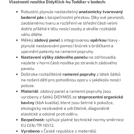
Vlastnosti nosítka DidyKlick 4u Toddler v bodech:
Robustní, plynule nastavitelný
anatomicky tvarovaný
b
ederní pás
s bezpečnostní přezkou. Díky své pevnosti,
zaoblenému tvaru a rozšíření ve střední části velmi
dobře přiléhá k tělu nosicí osoby a skvěle rozkládá
váhu dítěte.
Měkký
zádový panel
s integrovanou
opěrkou
hlavy -
plynulé nastavování pomocí šnůrek s brdičkami a
upevnění patenty na ramenní popruhy.
Nastavení výšky zádového panelu
na zdrhovadla
najdete v horní části nosítka po stranách zádového
panelu.
Doširoka roztažitelné
ramenní popruhy
z látek šátků
na nošení dětí pro pohodlnou oporu v jakékoliv nosící
poloze.
Materiál
: zádový panel a ramenní popruhy jsou
vyrobeny z šátků DIDYMOS ze
stoprocentní organické
bavlny
(kbA kvalita), které jsou šetrné k pokožce,
ekologicky nezávadné a udržitelné, diagonálně
elastické a odolné proti oděru.
Bezpečnost:
splňuje platné technické normy směrnice
EU CEN/TR 16512.
Vyrobeno
v České republice z materiálů