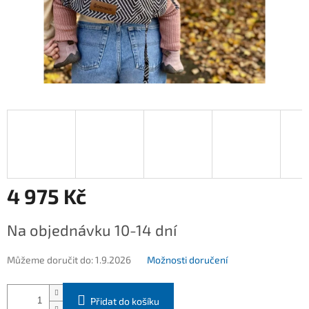
4 975 Kč
Měrná
Na objednávku 10-14 dní
cena:
Můžeme doručit do:
1.9.2026
Možnosti doručení
Přidat do košíku