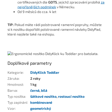
certifikovaných dle
GOTS
, jejichž zpracování probíhá
za
nejpřísnějších podmínek
v Německu.
Od 9 měsíců do cca. 4 let
TIP:
Pokud máte rádi polstrované ramenní popruhy, můžete
si k nosítku dopořídit
polstrované ramenní návleky DidyPad,
které najdete také na eshopu.
Doplňkové parametry
Kategorie
:
DidyKlick Toddler
Záruka
:
2 roky
Hmotnost
:
1 kg
Barva
:
černá
,
bílá
Typ nosítka
:
šátkové nosítko
,
rostoucí nosítko
Typ zapínání
:
kombinované
Vzor
:
geometrický