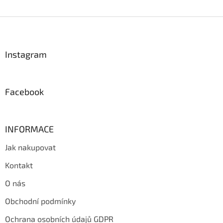
Z
á
p
a
Instagram
t
í
Facebook
INFORMACE
Jak nakupovat
Kontakt
O nás
Obchodní podmínky
Ochrana osobních údajů GDPR