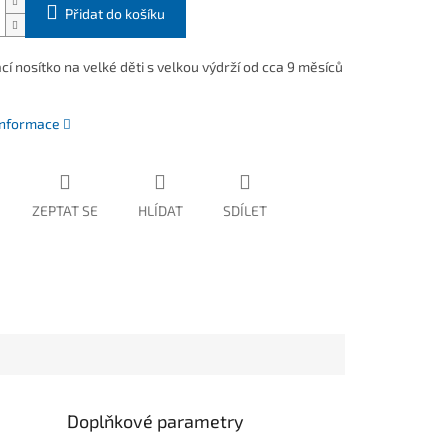
Přidat do košíku
í nosítko na velké děti s velkou výdrží od cca 9 měsíců
 informace
ZEPTAT SE
HLÍDAT
SDÍLET
Doplňkové parametry