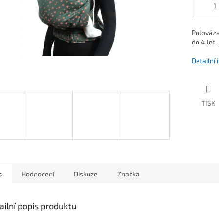
Polovázac
do 4 let.
Detailní
TISK
s
Hodnocení
Diskuze
Značka
ailní popis produktu