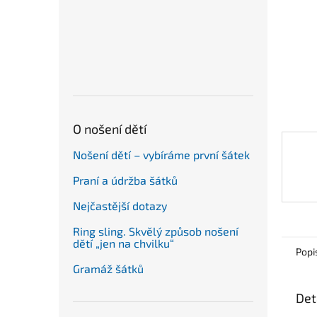
n
e
l
O nošení dětí
Nošení dětí – vybíráme první šátek
Praní a údržba šátků
Nejčastější dotazy
Ring sling. Skvělý způsob nošení
dětí „jen na chvilku“
Popi
Gramáž šátků
Det