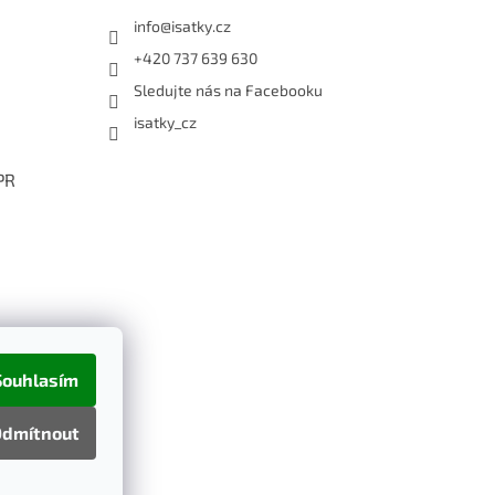
info
@
isatky.cz
+420 737 639 630
Sledujte nás na Facebooku
isatky_cz
PR
Souhlasím
dmítnout