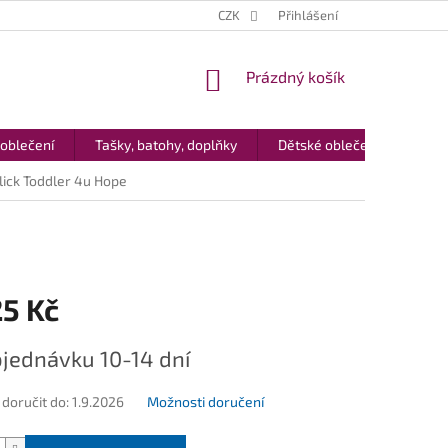
CZK
Přihlášení
NÁKUPNÍ
Prázdný košík
KOŠÍK
 oblečení
Tašky, batohy, doplňky
Dětské oblečení
Dár
lick Toddler 4u Hope
25 Kč
jednávku 10-14 dní
oručit do:
1.9.2026
Možnosti doručení