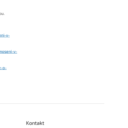
pu.
eni-v-
noseni-v-
e-o-
Kontakt