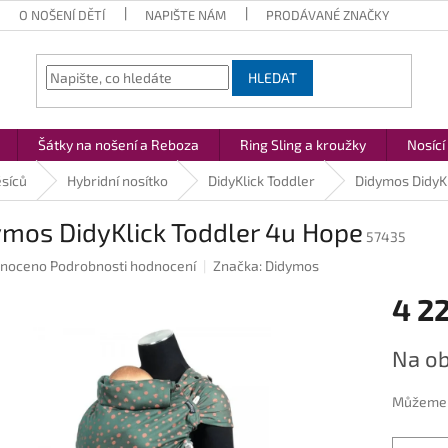
O NOŠENÍ DĚTÍ
NAPIŠTE NÁM
PRODÁVANÉ ZNAČKY
HLEDAT
Šátky na nošení a Reboza
Ring Sling a kroužky
Nosící
ěsíců
Hybridní nosítko
DidyKlick Toddler
Didymos DidyK
ymos DidyKlick Toddler 4u Hope
57435
né
noceno
Podrobnosti hodnocení
Značka:
Didymos
ení
4 2
u
Měrná
Na ob
cena:
ek.
Můžeme d