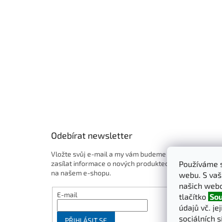
t
í
Odebírat newsletter
Vložte svůj e-mail a my vám budeme
zasílat informace o nových produktech
Používáme s
na našem e-shopu.
webu. S vaš
našich webo
E-mail
tlačítko
Sou
údajů vč. je
sociálních s
PŘIHLÁSIT SE