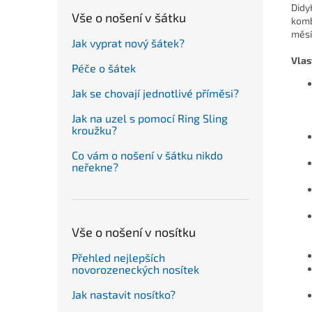
Didy
Vše o nošení v šátku
komb
měsí
Jak vyprat nový šátek?
Vlas
Péče o šátek
Jak se chovají jednotlivé příměsi?
Jak na uzel s pomocí Ring Sling
kroužku?
Co vám o nošení v šátku nikdo
neřekne?
Vše o nošení v nosítku
Přehled nejlepších
novorozeneckých nosítek
Jak nastavit nosítko?