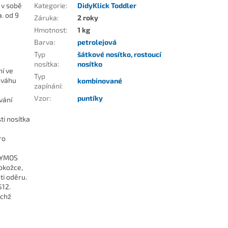
 v sobě
Kategorie
:
DidyKlick Toddler
a. od 9
Záruka
:
2 roky
Hmotnost
:
1 kg
Barva
:
petrolejová
Typ
šátkové nosítko
,
rostoucí
nosítka
:
nosítko
ní ve
Typ
á váhu
kombinované
zapínání
:
Vzor
:
puntíky
vání
ti nosítka
ro
IDYMOS
pokožce,
ti oděru.
512.
jichž