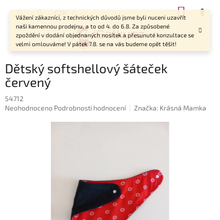
Přejít
NÁKUP
CZK
na
Vážení zákazníci, z technických důvodů jsme byli nuceni uzavřít
KOŠÍK
obsah
naši kamennou prodejnu, a to od 4. do 6.8. Za způsobené
zpoždění v dodání objednaných nosítek a přesunuté konzultace se
velmi omlouváme! V pátek 7.8. se na vás budeme opět těšit!
Dětský softshellový šáteček
červený
54712
Průměrné
Neohodnoceno
Podrobnosti hodnocení
Značka:
Krásná Mamka
hodnocení
produktu
je
0,0
z
5
hvězdiček.