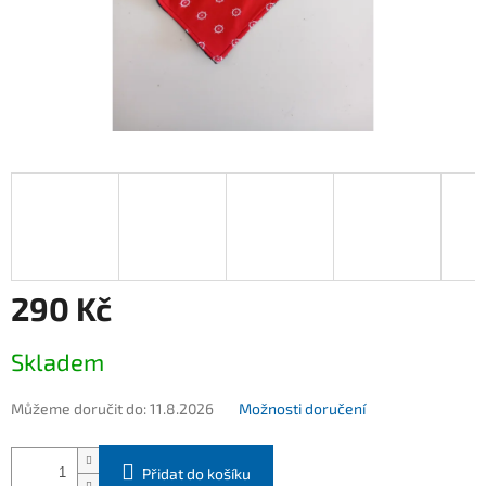
290 Kč
Měrná
Skladem
cena:
Můžeme doručit do:
11.8.2026
Možnosti doručení
Přidat do košíku