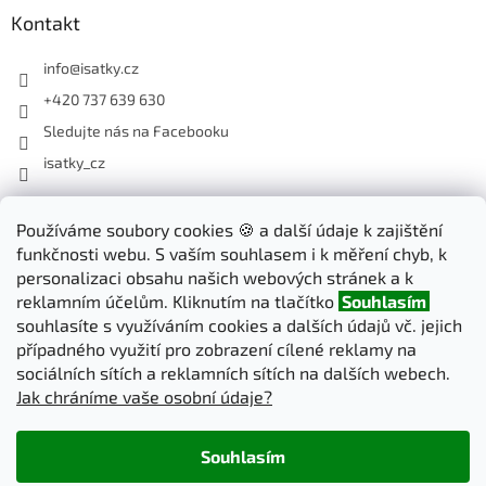
Kontakt
info
@
isatky.cz
+420 737 639 630
Sledujte nás na Facebooku
isatky_cz
Odebírat newsletter
Používáme soubory cookies 🍪 a další údaje k zajištění
funkčnosti webu. S vaším souhlasem i k měření chyb, k
Vložte svůj e-mail a my vám budeme zasílat informace o nových
personalizaci obsahu našich webových stránek a k
produktech na našem e-shopu.
reklamním účelům. Kliknutím na tlačítko
Souhlasím
souhlasíte s využíváním cookies a dalších údajů vč. jejich
E-mail
případného využití pro zobrazení cílené reklamy na
sociálních sítích a reklamních sítích na dalších webech.
Jak chráníme vaše osobní údaje?
PŘIHLÁSIT SE
Souhlasím