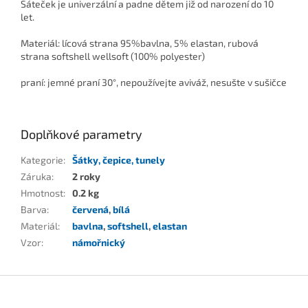
Šáteček je univerzální a padne dětem již od narození do 10
let.
Materiál: lícová strana 95%bavlna, 5% elastan, rubová
strana softshell wellsoft (100% polyester)
praní: jemné praní 30°, nepoužívejte aviváž, nesušte v sušičce
Doplňkové parametry
Kategorie
:
Šátky, čepice, tunely
Záruka
:
2 roky
Hmotnost
:
0.2 kg
Barva
:
červená
,
bílá
Materiál
:
bavlna
,
softshell
,
elastan
Vzor
:
námořnický
Z
á