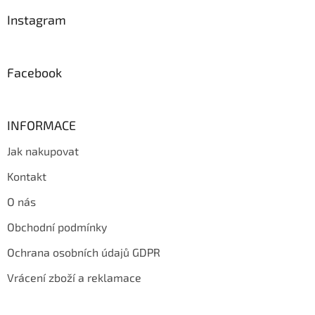
p
a
Instagram
t
í
Facebook
INFORMACE
Jak nakupovat
Kontakt
O nás
Obchodní podmínky
Ochrana osobních údajů GDPR
Vrácení zboží a reklamace