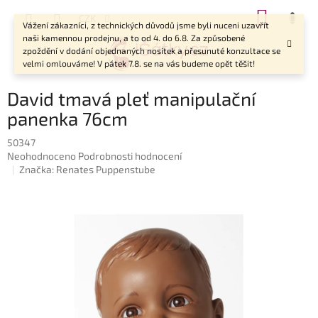
Přejít
NÁKUP
CZK
na
Vážení zákazníci, z technických důvodů jsme byli nuceni uzavřít
KOŠÍK
obsah
naši kamennou prodejnu, a to od 4. do 6.8. Za způsobené
zpoždění v dodání objednaných nosítek a přesunuté konzultace se
velmi omlouváme! V pátek 7.8. se na vás budeme opět těšit!
David tmavá pleť manipulační
panenka 76cm
50347
Průměrné
Neohodnoceno
Podrobnosti hodnocení
hodnocení
Značka:
Renates Puppenstube
produktu
je
0,0
z
5
hvězdiček.