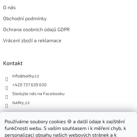
O nás
Obchodní podmínky
Ochrana osobních údajů GDPR
Vrácení zboží a reklamace
Kontakt
info
@
isatky.cz
+420 737 639 630
Sledujte nás na Facebooku
isatky_cz
Odebírat newsletter
Používáme soubory cookies 🍪 a další údaje k zajištění
funkčnosti webu. S vaším souhlasem i k měření chyb, k
Vložte svůj e-mail a my vám budeme zasílat informace o nových
personalizaci obsahu našich webových stránek a k