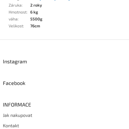
Záruka
:
2 roky
Hmotnost
:
6 kg
váha
:
5500g
Velikost
:
76cm
Z
á
p
a
Instagram
t
í
Facebook
INFORMACE
Jak nakupovat
Kontakt