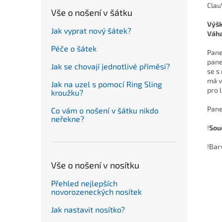
Clau
Vše o nošení v šátku
Výš
Jak vyprat nový šátek?
Váh
Péče o šátek
Pane
pane
Jak se chovají jednotlivé příměsi?
se s
má v
Jak na uzel s pomocí Ring Sling
pro 
kroužku?
Pane
Co vám o nošení v šátku nikdo
neřekne?
!
Souč
!Bar
Vše o nošení v nosítku
Přehled nejlepších
novorozeneckých nosítek
Jak nastavit nosítko?