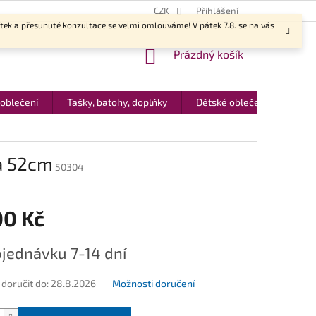
CZK
Přihlášení
ítek a přesunuté konzultace se velmi omlouváme! V pátek 7.8. se na vás
NÁKUPNÍ
Prázdný košík
KOŠÍK
 oblečení
Tašky, batohy, doplňky
Dětské oblečení
Dár
a 52cm
50304
00 Kč
jednávku 7-14 dní
oručit do:
28.8.2026
Možnosti doručení