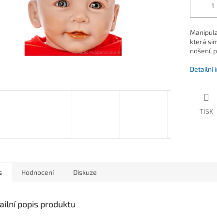
Manipula
která si
nošení, p
Detailní
TISK
s
Hodnocení
Diskuze
ailní popis produktu