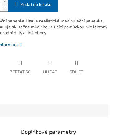
Přidat do košíku
ční panenka Lisa je realistická manipulační panenka,
muluje skutečné miminko, je učící pomůckou pro lektory
orodní duly a jiné obory.
 informace
ZEPTAT SE
HLÍDAT
SDÍLET
Doplňkové parametry