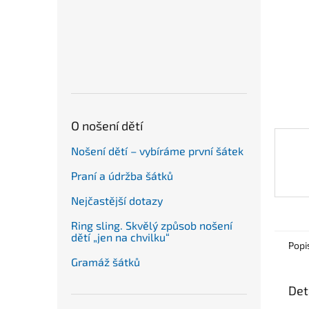
n
e
l
O nošení dětí
Nošení dětí – vybíráme první šátek
Praní a údržba šátků
Nejčastější dotazy
Ring sling. Skvělý způsob nošení
dětí „jen na chvilku“
Popi
Gramáž šátků
Det