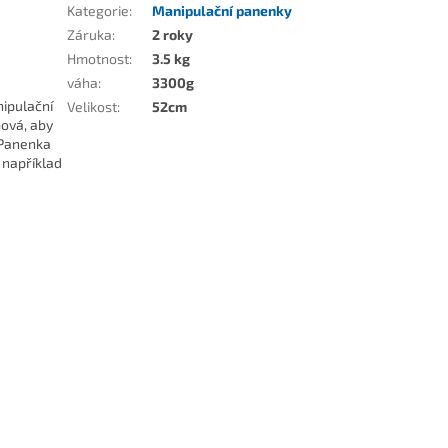
Kategorie
:
Manipulační panenky
Záruka
:
2 roky
Hmotnost
:
3.5 kg
váha
:
3300g
nipulační
Velikost
:
52cm
ová, aby
. Panenka
 například