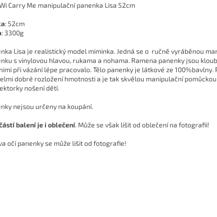
Wi Carry Me manipulační panenka Lisa 52cm
ka
: 52cm
a
: 3300g
nka Lisa je realistický model miminka. Jedná se o ručně vyráběnou ma
nku s vinylovou hlavou, rukama a nohama. Ramena panenky jsou kloub
 nimi při vázání lépe pracovalo. Tělo panenky je látkové ze 100%bavlny
elmi dobré rozložení hmotnosti a je tak skvělou manipulační pomůckou
lektorky nošení dětí.
nky nejsou určeny na koupání.
ástí balení je i oblečení
. Může se však lišit od oblečení na fotografii!
va očí panenky se může lišit od fotografie!