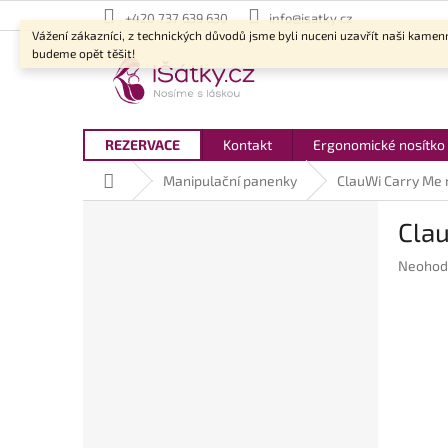
Přejít
+420 737 639 630
info@isatky.cz
na
Vážení zákazníci, z technických důvodů jsme byli nuceni uzavřít naši kamen
obsah
budeme opět těšit!
REZERVACE
Kontakt
Ergonomické nosítko
Domů
Manipulační panenky
ClauWi Carry Me 
P
Cla
o
s
Průměr
Neohod
t
hodnoc
r
produkt
a
je
n
0,0
z
n
5
í
hvězdič
p
a