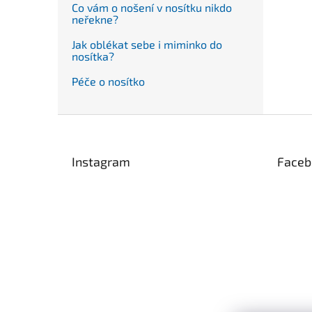
Co vám o nošení v nosítku nikdo
neřekne?
Jak oblékat sebe i miminko do
nosítka?
Péče o nosítko
Z
á
p
Instagram
Faceb
a
t
í