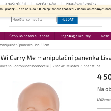
O NOŠENÍ DĚTÍ
NAPIŠTE NÁM
PRODÁVANÉ ZNAČKY
nou prodejnu, a to od 4. do 6.8. Za způsobené zpoždění v dodání objednaných nos
HLEDAT
Šátky na nošení a Reboza
Ring Sling a kroužky
Nosící
manipulační panenka Lisa 52cm
uWi Carry Me manipulační panenka Lis
né
noceno
Podrobnosti hodnocení
Značka:
Renates Puppenstube
ení
4 5
u
Měrná
Na ob
cena:
ek.
Můžeme d