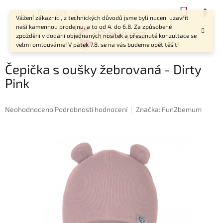
Přejít
NÁKUP
CZK
na
Vážení zákazníci, z technických důvodů jsme byli nuceni uzavřít
KOŠÍK
obsah
naši kamennou prodejnu, a to od 4. do 6.8. Za způsobené
zpoždění v dodání objednaných nosítek a přesunuté konzultace se
velmi omlouváme! V pátek 7.8. se na vás budeme opět těšit!
Čepička s oušky žebrovaná - Dirty
Pink
Průměrné
Neohodnoceno
Podrobnosti hodnocení
Značka:
Fun2bemum
hodnocení
produktu
je
0,0
z
5
hvězdiček.