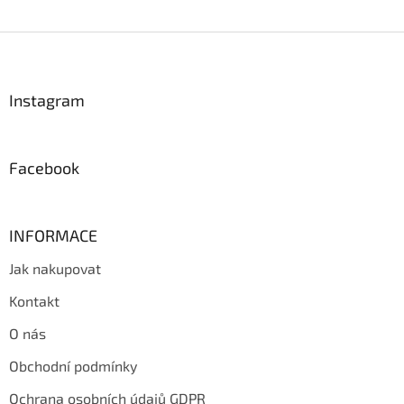
Z
á
p
a
Instagram
t
í
Facebook
INFORMACE
Jak nakupovat
Kontakt
O nás
Obchodní podmínky
Ochrana osobních údajů GDPR