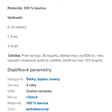
Materiál: 100 % bavlna
Velikosti:
6-12 měsíců
1-3 let
3-6 let
Údržba:
Prát na max. 30 stupňů, ždímat max. na 800 ot / min,
nesušit v bubnové sušičce, nebělit, žehlit na max. 150 stupňů
Doplňkové parametry
Kategorie
:
Šátky, čepice, tunely
Záruka
:
2 roky
EAN
:
Zvolte variantu
Barva
:
růžová
Materiál
:
100 % bavlna
Vzor
:
jednobarevný