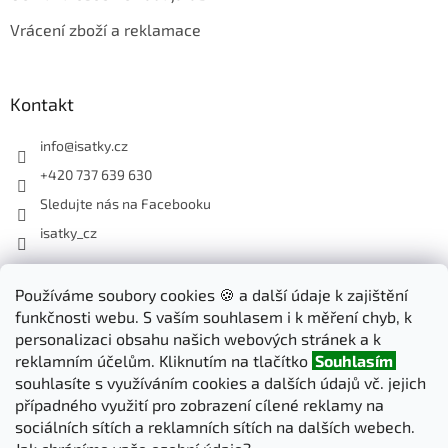
Vrácení zboží a reklamace
Kontakt
info
@
isatky.cz
+420 737 639 630
Sledujte nás na Facebooku
isatky_cz
Odebírat newsletter
Používáme soubory cookies 🍪 a další údaje k zajištění
funkčnosti webu. S vaším souhlasem i k měření chyb, k
Vložte svůj e-mail a my vám budeme zasílat informace o nových
personalizaci obsahu našich webových stránek a k
produktech na našem e-shopu.
reklamním účelům. Kliknutím na tlačítko
Souhlasím
souhlasíte s využíváním cookies a dalších údajů vč. jejich
E-mail
případného využití pro zobrazení cílené reklamy na
sociálních sítích a reklamních sítích na dalších webech.
PŘIHLÁSIT SE