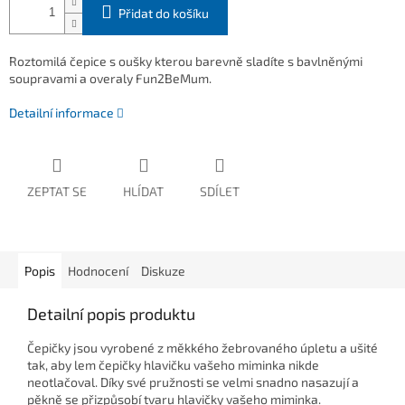
Přidat do košíku
Roztomilá čepice s oušky kterou barevně sladíte s bavlněnými
soupravami a overaly Fun2BeMum.
Detailní informace
ZEPTAT SE
HLÍDAT
SDÍLET
Popis
Hodnocení
Diskuze
Detailní popis produktu
Čepičky jsou vyrobené z měkkého žebrovaného úpletu a ušité
tak, aby lem čepičky hlavičku vašeho miminka nikde
neotlačoval. Díky své pružnosti se velmi snadno nasazují a
pěkně se přizpůsobí tvaru hlavičky vašeho miminka.