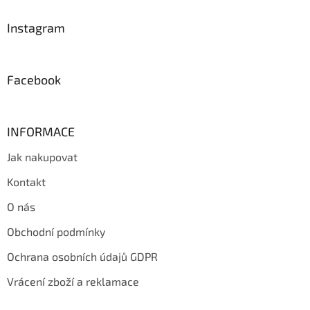
p
a
Instagram
t
í
Facebook
INFORMACE
Jak nakupovat
Kontakt
O nás
Obchodní podmínky
Ochrana osobních údajů GDPR
Vrácení zboží a reklamace