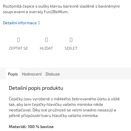
Roztomilá čepice s oušky kterou barevně sladěné s bavlněnými
soupravami a overaly Fun2BeMum.
Detailní informace
ZEPTAT SE
HLÍDAT
SDÍLET
Popis
Hodnocení
Diskuze
Detailní popis produktu
Čepičky jsou vyrobené z měkkého žebrovaného úletu a ušité
tak, aby lem čepičky hlavičku vašeho miminka nikde
neotlačoval. Díky své pružnosti se velmi snadno nasazují a
pěkně přizpůsobí tvaru hlavičky vašeho miminka.
Materiál: 100 % bavlna