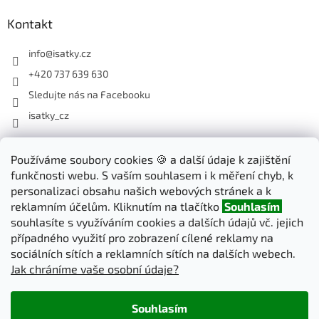
Kontakt
info
@
isatky.cz
+420 737 639 630
Sledujte nás na Facebooku
isatky_cz
Odebírat newsletter
Používáme soubory cookies 🍪 a další údaje k zajištění
funkčnosti webu. S vaším souhlasem i k měření chyb, k
Vložte svůj e-mail a my vám budeme zasílat informace o nových
personalizaci obsahu našich webových stránek a k
produktech na našem e-shopu.
reklamním účelům. Kliknutím na tlačítko
Souhlasím
souhlasíte s využíváním cookies a dalších údajů vč. jejich
E-mail
případného využití pro zobrazení cílené reklamy na
sociálních sítích a reklamních sítích na dalších webech.
Jak chráníme vaše osobní údaje?
PŘIHLÁSIT SE
Souhlasím