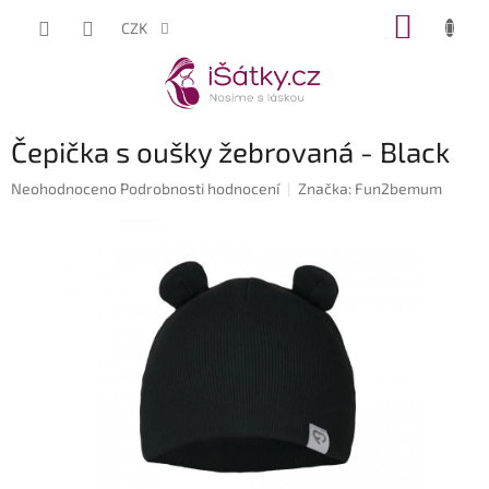
Přejít
NÁKUP
CZK
na
KOŠÍK
obsah
Čepička s oušky žebrovaná - Black
Průměrné
Neohodnoceno
Podrobnosti hodnocení
Značka:
Fun2bemum
hodnocení
produktu
je
0,0
z
5
hvězdiček.