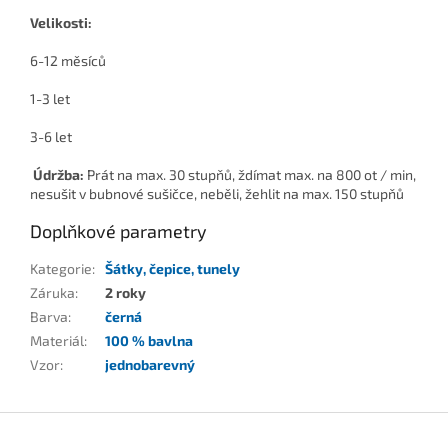
Velikosti:
6-12 měsíců
1-3 let
3-6 let
Údržba:
Prát na max. 30 stupňů, ždímat max. na 800 ot / min,
nesušit v bubnové sušičce, neběli, žehlit na max. 150 stupňů
Doplňkové parametry
Kategorie
:
Šátky, čepice, tunely
Záruka
:
2 roky
Barva
:
černá
Materiál
:
100 % bavlna
Vzor
:
jednobarevný
Z
á