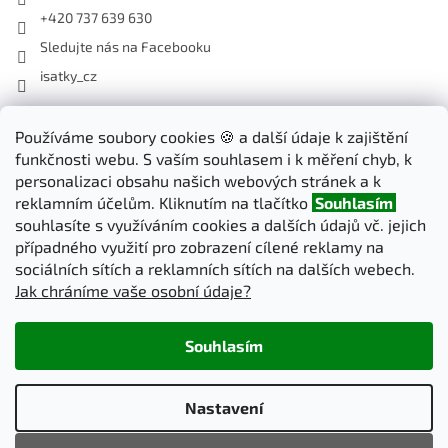
+420 737 639 630
Sledujte nás na Facebooku
isatky_cz
Odebírat newsletter
Používáme soubory cookies 🍪 a další údaje k zajištění
funkčnosti webu. S vaším souhlasem i k měření chyb, k
Vložte svůj e-mail a my vám budeme zasílat informace o nových
personalizaci obsahu našich webových stránek a k
produktech na našem e-shopu.
reklamním účelům. Kliknutím na tlačítko
Souhlasím
souhlasíte s využíváním cookies a dalších údajů vč. jejich
E-mail
případného využití pro zobrazení cílené reklamy na
sociálních sítích a reklamních sítích na dalších webech.
Jak chráníme vaše osobní údaje?
PŘIHLÁSIT SE
Souhlasím
Vytvořil Shoptet
Nastavení
Copyright 2026
iSatky.cz
. Všechna práva vyhrazena.
Upravit