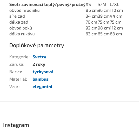
Svetr zavinovací teplý/pevný/pružný
XS
S/M
L/XL
obvod hrudníku
86 cm
96 cm
110 cm
šíře zad
34 cm
39 cm
44 cm
délka zad
70 cm
75 cm
75 cm
obvod boků
92 cm
98 cm
112 cm
délka rukávu
63 cm
65 cm
68 cm
Doplňkové parametry
Kategorie
:
Svetry
Záruka
:
2 roky
Barva
:
tyrkysová
Materiál
:
bambus
Vzor
:
elegantní
Z
á
p
a
Instagram
t
í