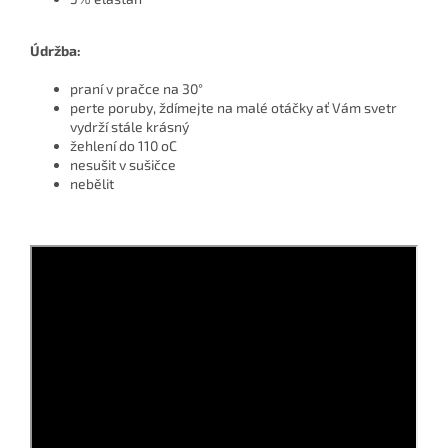
Údržba:
praní v pračce na 30°
perte poruby, ždímejte na malé otáčky ať Vám svetr
vydrží stále krásný
žehlení do 110 oC
nesušit v sušičce
nebělit