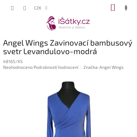
Přejít
NÁKUP
CZK
na
KOŠÍK
obsah
Angel Wings Zavinovací bambusový
svetr Levandulovo-modrá
48165/XS
Průměrné
Neohodnoceno
Podrobnosti hodnocení
Značka:
Angel Wings
hodnocení
produktu
je
0,0
z
5
hvězdiček.