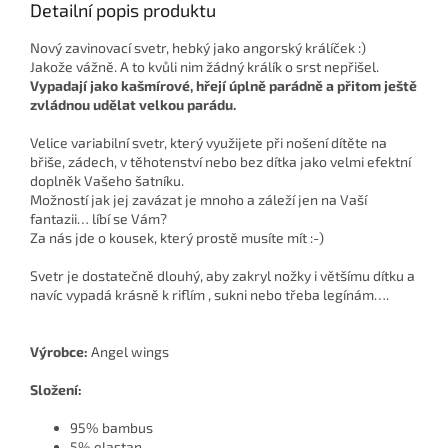
Detailní popis produktu
Nový zavinovací svetr, hebký jako angorský králíček :)
Jakože vážně. A to kvůli nim žádný králík o srst nepřišel.
Vypadají jako kašmírové, hřejí úplně parádně a přitom ještě
zvládnou udělat velkou parádu.
Velice variabilní svetr, který využijete při nošení dítěte na
břiše, zádech, v těhotenství nebo bez dítka jako velmi efektní
doplněk Vašeho šatníku.
Možností jak jej zavázat je mnoho a záleží jen na Vaší
fantazii… líbí se Vám?
Za nás jde o kousek, který prostě musíte mít :-)
Svetr je dostatečně dlouhý, aby zakryl nožky i většímu dítku a
navíc vypadá krásně k riflím , sukni nebo třeba legínám….
Výrobce:
Angel wings
Složení:
95% bambus
5% elastan