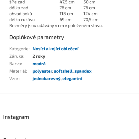
šíře zad
47,5 cm
50 cm
délka zad
76 cm
76 cm
obvod boků
118 cm
124 cm
délka rukávu
69 cm
70,5 cm
Rozměry jsou udávány v cm v položeném stavu.
Doplňkové parametry
Kategorie
:
Nosící a kojící oblečení
Záruka
:
2 roky
Barva
:
modrá
Materiál
:
polyester
,
softshell
,
spandex
Vzor
:
jednobarevný
,
elegantní
Z
á
p
a
Instagram
t
í