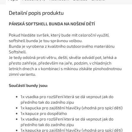
Detailní popis produktu
PÁNSKÁ SOFTSHELL BUNDA NA NOŠENÍ DĚTÍ
Pokud hledáte svršek, který bude mít celoroční využití,
softshell bunda je tou správnou volbou.
Bunda je vyrobena z kvalitního outdoorového materiálnu
Softshell.
Je tedy odolná proti větru, dešti, skvěle odvádí pot, lehká a
přesto zahřeje, především na jaře, podzim, v chladných
letních dnech a v kombinaci s mikinou získáte plnohodnotnou
zimní variantu.
Součástí bundy jsou:
1x vsadka pro rozšíření která se dá vepnout jak do
předního tak do zadního zipu
1x kapucka pro zajištění hlavičky (vhodná pro spící děti)
1x kapuce pro dospělého
1x vsadka pro rozšíření která se dá vepnout jak do
předního tak do zadního zipu
1x kapucka pro zajištění hlavičky (vhodná pro spící děti)