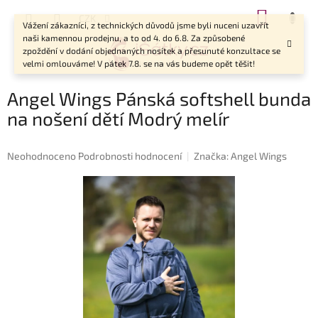
Přejít
NÁKUP
CZK
na
Vážení zákazníci, z technických důvodů jsme byli nuceni uzavřít
KOŠÍK
obsah
naši kamennou prodejnu, a to od 4. do 6.8. Za způsobené
zpoždění v dodání objednaných nosítek a přesunuté konzultace se
velmi omlouváme! V pátek 7.8. se na vás budeme opět těšit!
Angel Wings Pánská softshell bunda
na nošení dětí Modrý melír
Průměrné
Neohodnoceno
Podrobnosti hodnocení
Značka:
Angel Wings
hodnocení
produktu
je
0,0
z
5
hvězdiček.