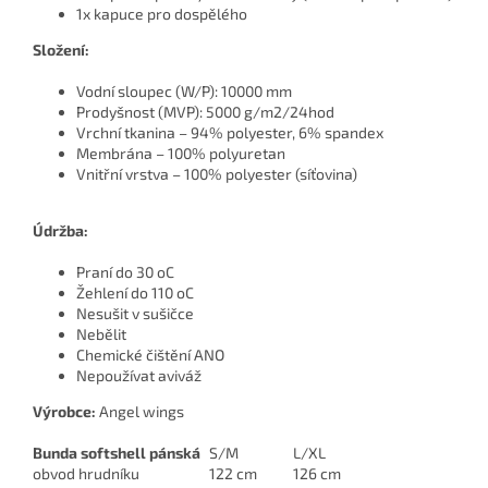
1x kapuce pro dospělého
Složení:
Vodní sloupec (W/P): 10000 mm
Prodyšnost (MVP): 5000 g/m2/24hod
Vrchní tkanina – 94% polyester, 6% spandex
Membrána – 100% polyuretan
Vnitřní vrstva – 100% polyester (síťovina)
Údržba:
Praní do 30 oC
Žehlení do 110 oC
Nesušit v sušičce
Nebělit
Chemické čištění ANO
Nepoužívat aviváž
Výrobce:
Angel wings
Bunda softshell pánská
S/M
L/XL
obvod hrudníku
122 cm
126 cm