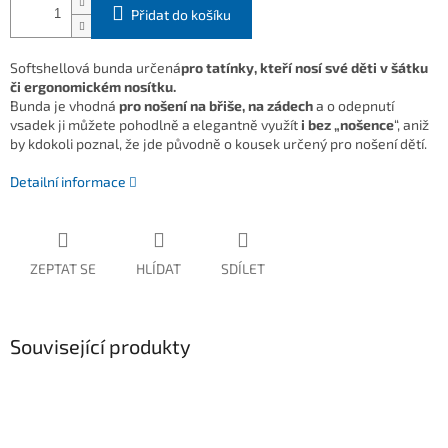
Přidat do košíku
Softshellová bunda určená
pro tatínky, kteří nosí své děti v šátku
či ergonomickém nosítku.
Bunda je vhodná
pro nošení na břiše, na zádech
a o odepnutí
vsadek ji můžete pohodlně a elegantně využít
i bez „nošence
“, aniž
by kdokoli poznal, že jde původně o kousek určený pro nošení dětí.
Detailní informace
ZEPTAT SE
HLÍDAT
SDÍLET
Související produkty