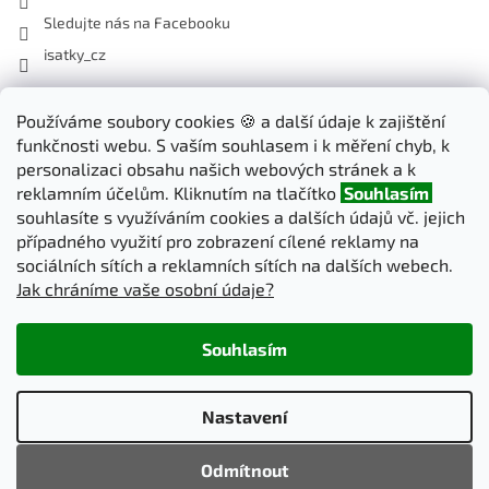
Sledujte nás na Facebooku
isatky_cz
Odebírat newsletter
Používáme soubory cookies 🍪 a další údaje k zajištění
funkčnosti webu. S vaším souhlasem i k měření chyb, k
Vložte svůj e-mail a my vám budeme zasílat informace o nových
personalizaci obsahu našich webových stránek a k
produktech na našem e-shopu.
reklamním účelům. Kliknutím na tlačítko
Souhlasím
souhlasíte s využíváním cookies a dalších údajů vč. jejich
E-mail
případného využití pro zobrazení cílené reklamy na
sociálních sítích a reklamních sítích na dalších webech.
Jak chráníme vaše osobní údaje?
PŘIHLÁSIT SE
Souhlasím
Vytvořil Shoptet
Nastavení
Copyright 2026
iSatky.cz
. Všechna práva vyhrazena.
Upravit
Odmítnout
nastavení cookies