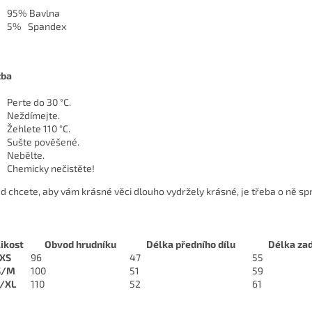
95% Bavlna
5% Spandex
žba
Perte do 30 °C.
Neždímejte.
Žehlete 110 °C.
Sušte pověšené.
Nebělte.
Chemicky nečistěte!
d chcete, aby vám krásné věci dlouho vydržely krásné, je třeba o ně sp
likost
Obvod hrudníku
Délka předního dílu
Délka zad
XS
96
47
55
S/M
100
51
59
/XL
110
52
61