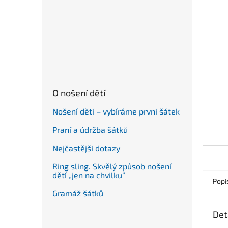
n
e
l
O nošení dětí
Nošení dětí – vybíráme první šátek
Praní a údržba šátků
Nejčastější dotazy
Ring sling. Skvělý způsob nošení
dětí „jen na chvilku“
Popi
Gramáž šátků
Det