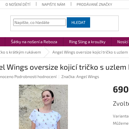
O NOŠENÍ DĚTÍ
NAPIŠTE NÁM
PRODÁVANÉ ZNAČKY
HLEDAT
Šátky na nošení a Reboza
Ring Sling a kroužky
Nosící
ičko s krátkým rukávem
Angel Wings oversize kojicí tričko s uzlem 
l Wings oversize kojicí tričko s uzlem 
né
noceno
Podrobnosti hodnocení
Značka:
Angel Wings
ení
690
u
Měrná
Zvolt
cena:
ek.
Varianta
Můžeme d