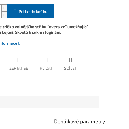
Přidat do košíku
 tričko volnějšího střihu “oversize” umožňující
 kojení. Skvělé k sukni i legínám.
 informace
ZEPTAT SE
HLÍDAT
SDÍLET
Doplňkové parametry