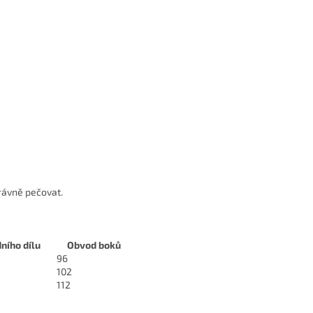
rávně pečovat.
ního dílu
Obvod boků
96
102
112