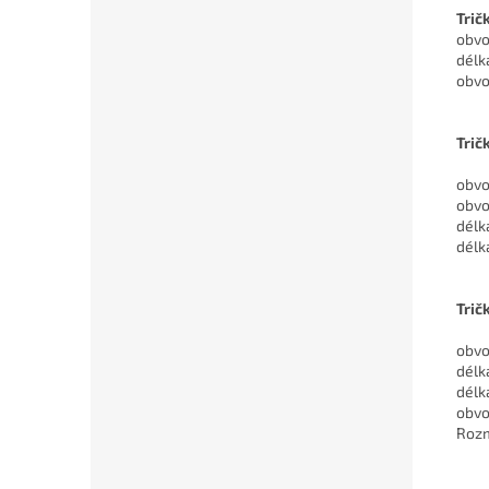
Trič
obvo
délk
obvo
Trič
obvo
obvo
délk
délk
Trič
obvo
délk
délk
obvo
Rozm