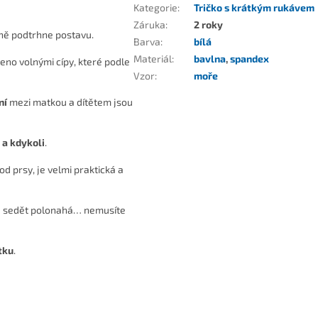
Kategorie
:
Tričko s krátkým rukávem
Záruka
:
2 roky
ktně podtrhne postavu.
Barva
:
bílá
Materiál
:
bavlna
,
spandex
eno volnými cípy, které podle
Vzor
:
moře
ní
mezi matkou a dítětem jsou
 a kdykoli
.
pod prsy, je velmi praktická a
čce sedět polonahá… nemusíte
tku
.