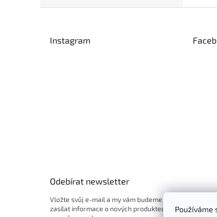
Z
á
p
Instagram
Faceb
a
t
í
Odebírat newsletter
Vložte svůj e-mail a my vám budeme
zasílat informace o nových produktech
Používáme s