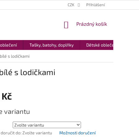
CZK
Přihlášení
NÁKUPNÍ
Prázdný košík
KOŠÍK
 oblečení
Tašky, batohy, doplňky
Dětské oblečení
Dár
bílé s lodičkami
bílé s lodičkami
 Kč
e variantu
oručit do:
Zvolte variantu
Možnosti doručení