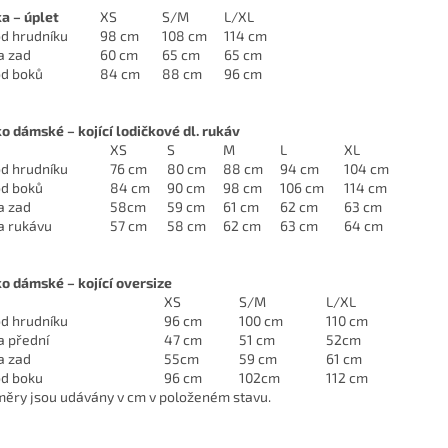
ka – úplet
XS
S/M
L/XL
d hrudníku
98 cm
108 cm
114 cm
a zad
60 cm
65 cm
65 cm
d boků
84 cm
88 cm
96 cm
ko dámské – kojící lodičkové dl. rukáv
XS
S
M
L
XL
d hrudníku
76 cm
80 cm
88 cm
94 cm
104 cm
d boků
84 cm
90 cm
98 cm
106 cm
114 cm
a zad
58cm
59 cm
61 cm
62 cm
63 cm
a rukávu
57 cm
58 cm
62 cm
63 cm
64 cm
ko dámské – kojící oversize
XS
S/M
L/XL
d hrudníku
96 cm
100 cm
110 cm
a přední
47 cm
51 cm
52cm
a zad
55cm
59 cm
61 cm
d boku
96 cm
102cm
112 cm
ěry jsou udávány v cm v položeném stavu.