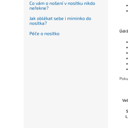
Co vám o nošení v nosítku nikdo
neřekne?
Jak oblékat sebe i miminko do
nosítka?
Údr
Péče o nosítko
Poku
Ve
L