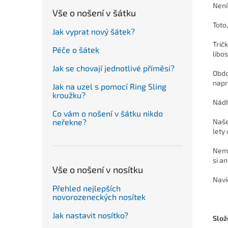
Není 
Vše o nošení v šátku
Toto
Jak vyprat nový šátek?
Trič
Péče o šátek
libo
Jak se chovají jednotlivé příměsi?
Obdo
napr
Jak na uzel s pomocí Ring Sling
kroužku?
Nádh
Co vám o nošení v šátku nikdo
Naše
neřekne?
lety
Nemu
si a
Vše o nošení v nosítku
Naví
Přehled nejlepších
novorozeneckých nosítek
Jak nastavit nosítko?
Slož