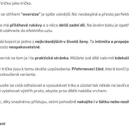
tričko jako tričko.
, se střihem
“oversize”
je spíše volnější. Nic neobepíná a přesto perfe
ko má
přiléhavé rukávy
a o něco
delší zadní díl
. Na levém boku je opatř
sti utáhnete do efektního uzlu.
bí kojení je jedno z
nejkrásnějších v životě ženy
. Ta
intimita a propoje
osto
neopakovatelné
.
erná na tom je i ta
praktická stránka
. Můžete své dítě nakrmit
kdekoli
 trička jsou k tomu skvěle uzpůsobena.
Přehrnovací část
, která končí 
 ozkoušená varianta.
síte se celá odhalovat a vysoukávat triko a zůstat tak někde na lavi
ni vytahovat výstřih proto, abyste prso dítěti nabídla vrchem.
c, díky snadnému přístupu, velmi pohodlně
nakojíte i v šátku nebo nosí
ení