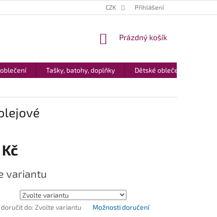
CZK
Přihlášení
NÁKUPNÍ
Prázdný košík
KOŠÍK
 oblečení
Tašky, batohy, doplňky
Dětské oblečení
Dár
rolejové
 Kč
e variantu
oručit do:
Zvolte variantu
Možnosti doručení