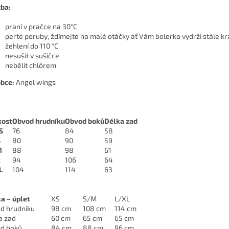
ba:
praní v pračce na 30°C
perte poruby, ždímejte na malé otáčky ať Vám bolerko vydrží stále k
žehlení do 110 °C
nesušit v sušičce
nebělit chlórem
bce:
Angel wings
kost
Obvod hrudníku
Obvod boků
Délka zad
S
76
84
58
S
80
90
59
M
88
98
61
L
94
106
64
L
104
114
63
ka – úplet
XS
S/M
L/XL
d hrudníku
98 cm
108 cm
114 cm
a zad
60 cm
65 cm
65 cm
d boků
84 cm
88 cm
96 cm