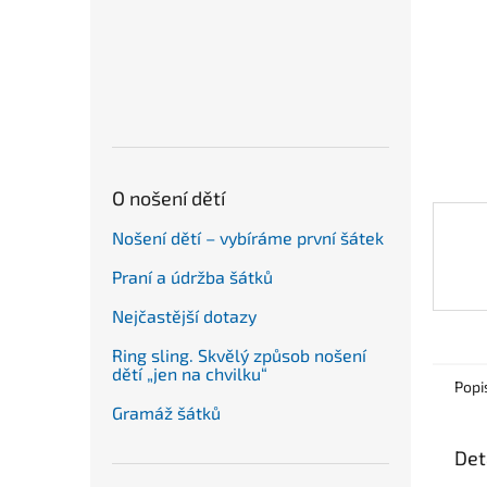
n
e
l
O nošení dětí
Nošení dětí – vybíráme první šátek
Praní a údržba šátků
Nejčastější dotazy
Ring sling. Skvělý způsob nošení
dětí „jen na chvilku“
Popi
Gramáž šátků
Det