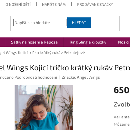
O NOŠENÍ DĚTÍ
NAPIŠTE NÁM
PRODÁVANÉ ZNAČKY
HLEDAT
Šátky na nošení a Reboza
Ring Sling a kroužky
Nosící
el Wings Kojicí tričko krátký rukáv Petrolejové
l Wings Kojicí tričko krátký rukáv Pet
né
noceno
Podrobnosti hodnocení
Značka:
Angel Wings
ení
650
u
Měrná
Zvolt
cena:
ek.
Varianta
Můžeme d