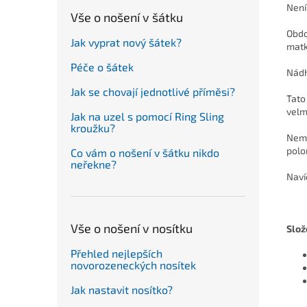
Není 
Vše o nošení v šátku
Obdo
Jak vyprat nový šátek?
matk
Péče o šátek
Nádh
Jak se chovají jednotlivé příměsi?
Tato
velm
Jak na uzel s pomocí Ring Sling
kroužku?
Nemu
polo
Co vám o nošení v šátku nikdo
neřekne?
Naví
Vše o nošení v nosítku
Slož
Přehled nejlepších
novorozeneckých nosítek
Jak nastavit nosítko?