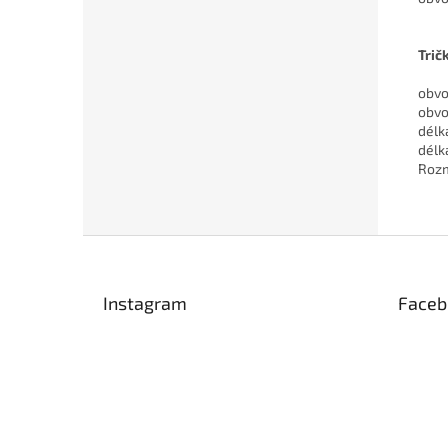
Trič
obvo
obvo
délk
délk
Rozm
Z
á
p
Instagram
Faceb
a
t
í