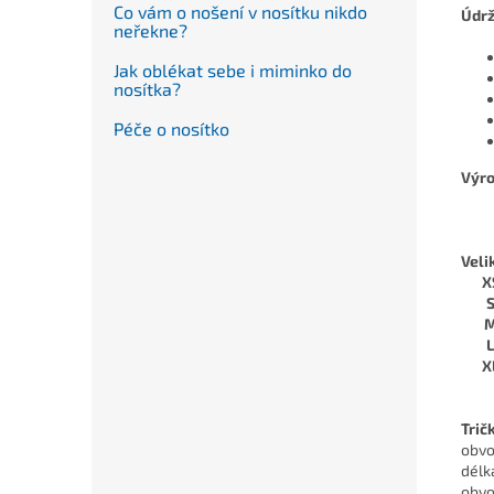
Co vám o nošení v nosítku nikdo
Údrž
neřekne?
Jak oblékat sebe i miminko do
nosítka?
Péče o nosítko
Výro
Veli
X
X
Trič
obvo
délk
obvo