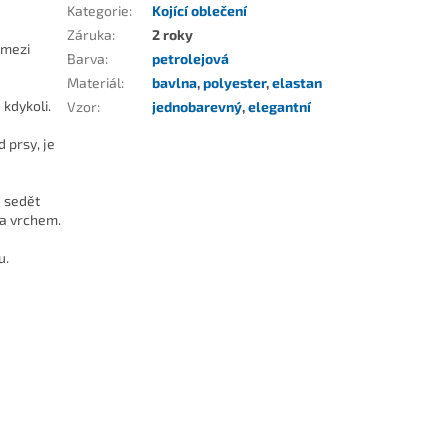
Kategorie
:
Kojící oblečení
Záruka
:
2 roky
 mezi
Barva
:
petrolejová
Materiál
:
bavlna
,
polyester
,
elastan
 kdykoli.
Vzor
:
jednobarevný
,
elegantní
 prsy, je
e sedět
la vrchem.
u.