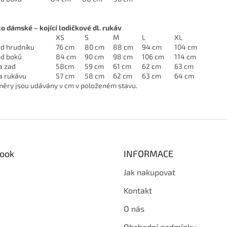
ko dámské – kojící lodičkové dl. rukáv
XS
S
M
L
XL
d hrudníku
76 cm
80 cm
88 cm
94 cm
104 cm
d boků
84 cm
90 cm
98 cm
106 cm
114 cm
a zad
58cm
59 cm
61 cm
62 cm
63 cm
a rukávu
57 cm
58 cm
62 cm
63 cm
64 cm
ěry jsou udávány v cm v položeném stavu.
ook
INFORMACE
Jak nakupovat
Kontakt
O nás
Obchodní podmínky