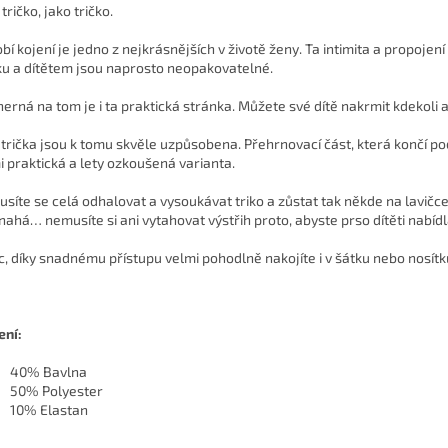
tričko, jako tričko.
bí kojení je jedno z nejkrásnějších v životě ženy. Ta intimita a propojení
u a dítětem jsou naprosto neopakovatelné.
erná na tom je i ta praktická stránka. Můžete své dítě nakrmit kdekoli a
 trička jsou k tomu skvěle uzpůsobena. Přehrnovací část, která končí pod
i praktická a lety ozkoušená varianta.
síte se celá odhalovat a vysoukávat triko a zůstat tak někde na lavičc
nahá… nemusíte si ani vytahovat výstřih proto, abyste prso dítěti nabíd
c, díky snadnému přístupu velmi pohodlně nakojíte i v šátku nebo nosítk
ení:
40% Bavlna
50% Polyester
10% Elastan