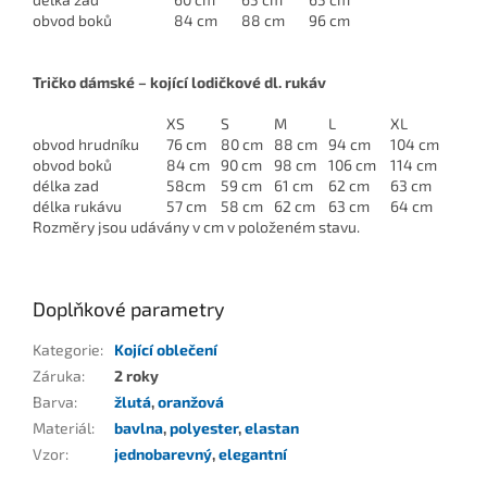
obvod boků
84 cm
88 cm
96 cm
Tričko dámské – kojící lodičkové dl. rukáv
XS
S
M
L
XL
obvod hrudníku
76 cm
80 cm
88 cm
94 cm
104 cm
obvod boků
84 cm
90 cm
98 cm
106 cm
114 cm
délka zad
58cm
59 cm
61 cm
62 cm
63 cm
délka rukávu
57 cm
58 cm
62 cm
63 cm
64 cm
Rozměry jsou udávány v cm v položeném stavu.
Doplňkové parametry
Kategorie
:
Kojící oblečení
Záruka
:
2 roky
Barva
:
žlutá
,
oranžová
Materiál
:
bavlna
,
polyester
,
elastan
Vzor
:
jednobarevný
,
elegantní