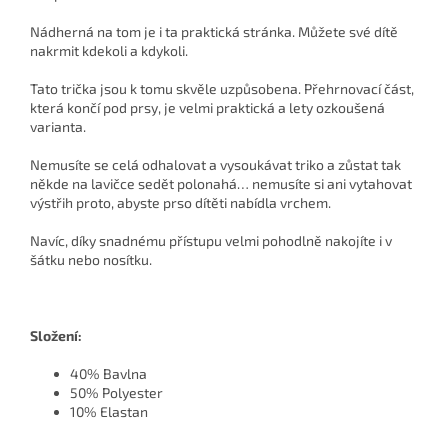
Nádherná na tom je i ta praktická stránka. Můžete své dítě
nakrmit kdekoli a kdykoli.
Tato trička jsou k tomu skvěle uzpůsobena. Přehrnovací část,
která končí pod prsy, je velmi praktická a lety ozkoušená
varianta.
Nemusíte se celá odhalovat a vysoukávat triko a zůstat tak
někde na lavičce sedět polonahá… nemusíte si ani vytahovat
výstřih proto, abyste prso dítěti nabídla vrchem.
Navíc, díky snadnému přístupu velmi pohodlně nakojíte i v
šátku nebo nosítku.
Složení:
40% Bavlna
50% Polyester
10% Elastan