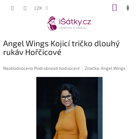
Přejít
NÁKUP
CZK
na
KOŠÍK
obsah
Angel Wings Kojicí tričko dlouhý
rukáv Hořčicové
Průměrné
Neohodnoceno
Podrobnosti hodnocení
Značka:
Angel Wings
hodnocení
produktu
je
0,0
z
5
hvězdiček.