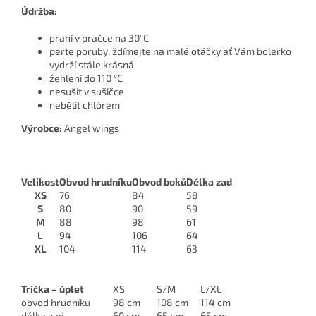
Údržba:
praní v pračce na 30°C
perte poruby, ždímejte na malé otáčky ať Vám bolerko
vydrží stále krásná
žehlení do 110 °C
nesušit v sušičce
nebělit chlórem
Výrobce:
Angel wings
Velikost
Obvod hrudníku
Obvod boků
Délka zad
XS
76
84
58
S
80
90
59
M
88
98
61
L
94
106
64
XL
104
114
63
Trička – úplet
XS
S/M
L/XL
obvod hrudníku
98 cm
108 cm
114 cm
délka zad
60 cm
65 cm
65 cm