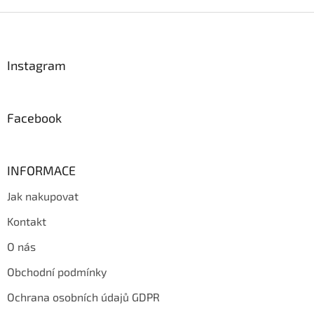
Z
á
p
a
Instagram
t
í
Facebook
INFORMACE
Jak nakupovat
Kontakt
O nás
Obchodní podmínky
Ochrana osobních údajů GDPR