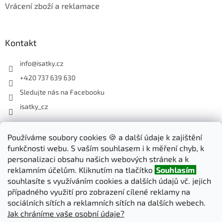
Vrácení zboží a reklamace
Kontakt
info
@
isatky.cz
+420 737 639 630
Sledujte nás na Facebooku
isatky_cz
Odebírat newsletter
Používáme soubory cookies 🍪 a další údaje k zajištění
funkčnosti webu. S vaším souhlasem i k měření chyb, k
Vložte svůj e-mail a my vám budeme zasílat informace o nových
personalizaci obsahu našich webových stránek a k
produktech na našem e-shopu.
reklamním účelům. Kliknutím na tlačítko
Souhlasím
souhlasíte s využíváním cookies a dalších údajů vč. jejich
E-mail
případného využití pro zobrazení cílené reklamy na
sociálních sítích a reklamních sítích na dalších webech.
Jak chráníme vaše osobní údaje?
PŘIHLÁSIT SE