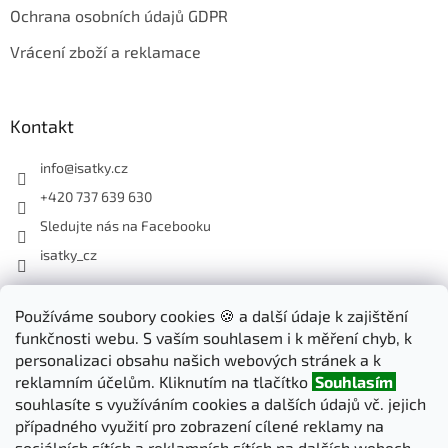
Ochrana osobních údajů GDPR
Vrácení zboží a reklamace
Kontakt
info
@
isatky.cz
+420 737 639 630
Sledujte nás na Facebooku
isatky_cz
Používáme soubory cookies 🍪 a další údaje k zajištění
Odebírat newsletter
funkčnosti webu. S vaším souhlasem i k měření chyb, k
Vložte svůj e-mail a my vám budeme zasílat informace o nových
personalizaci obsahu našich webových stránek a k
produktech na našem e-shopu.
reklamním účelům. Kliknutím na tlačítko
Souhlasím
souhlasíte s využíváním cookies a dalších údajů vč. jejich
E-mail
případného využití pro zobrazení cílené reklamy na
sociálních sítích a reklamních sítích na dalších webech.