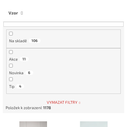
t
ů
Vzor
Na skladě
106
Akce
11
Novinka
6
Tip
4
VYMAZAT FILTRY
Položek k zobrazení:
1178
V