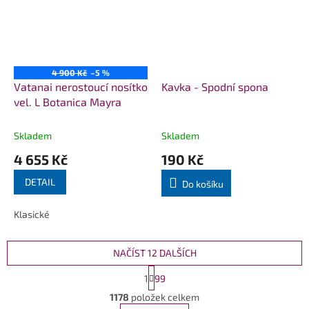
4 900 Kč
–5 %
Vatanai nerostoucí nosítko
Kavka - Spodní spona
vel. L Botanica Mayra
Skladem
Skladem
4 655 Kč
190 Kč
DETAIL
Do košíku
Klasické
NAČÍST 12 DALŠÍCH
S
1
99
t
O
r
1178
položek celkem
v
á