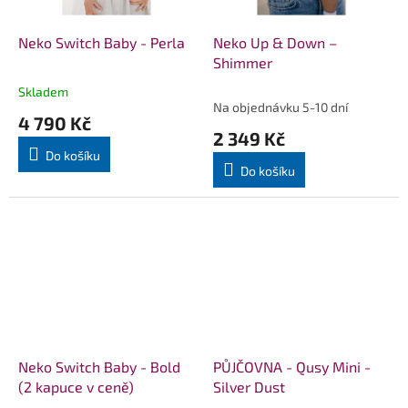
Neko Switch Baby - Perla
Neko Up & Down –
Shimmer
Skladem
Průměrné
Na objednávku 5-10 dní
hodnocení
4 790 Kč
produktu
2 349 Kč
je
Do košíku
5,0
Do košíku
z
5
hvězdiček.
Neko Switch Baby - Bold
PŮJČOVNA - Qusy Mini -
(2 kapuce v ceně)
Silver Dust