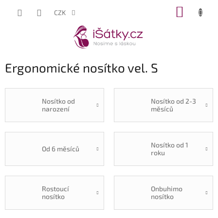
Přejít
NÁKUP
CZK
na
KOŠÍK
obsah
Ergonomické nosítko vel. S
Nosítko od
Nosítko od 2-3
narození
měsíců
Nosítko od 1
Od 6 měsíců
roku
Rostoucí
Onbuhimo
nosítko
nosítko