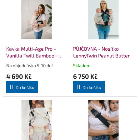
ý
p
i
s
p
r
o
d
Kavka Multi-Age Pro -
PŮJČOVNA - Nosítko
u
Vanilla Twill Bamboo +
LennyTwin Peanut Butter
k
slintáčky
Na objednávku 5-10 dní
Skladem
Průměrné
Průměrné
t
hodnocení
hodnocení
4 690 Kč
6 750 Kč
ů
produktu
produktu
je
je
Do košíku
Do košíku
5,0
5,0
z
z
5
5
hvězdiček.
hvězdiček.