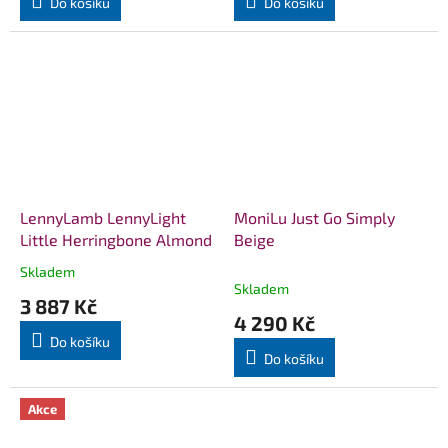
Do košíku
Do košíku
LennyLamb LennyLight
MoniLu Just Go Simply
Little Herringbone Almond
Beige
Skladem
Průměrné
Skladem
hodnocení
3 887 Kč
produktu
4 290 Kč
je
Do košíku
5,0
Do košíku
z
5
hvězdiček.
Akce