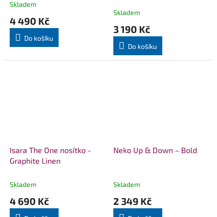
Skladem
Průměrné
Skladem
hodnocení
4 490 Kč
produktu
3 190 Kč
je
Do košíku
5,0
Do košíku
z
5
hvězdiček.
Isara The One nosítko -
Neko Up & Down – Bold
Graphite Linen
Skladem
Skladem
4 690 Kč
2 349 Kč