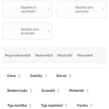
Doplňky k
Nosítko pro
nosítkům
panenky
Nosítko pro
dvojčata
Ř
a
Nejprodávanější
Nejlevnější
Nejdražší
Abecedně
z
e
n
í
Cena
Značky
Barva
p
r
Bederní pás
Gramáž
Materiál
o
d
u
Typ nosítka
Typ zapínání
Vazba
k