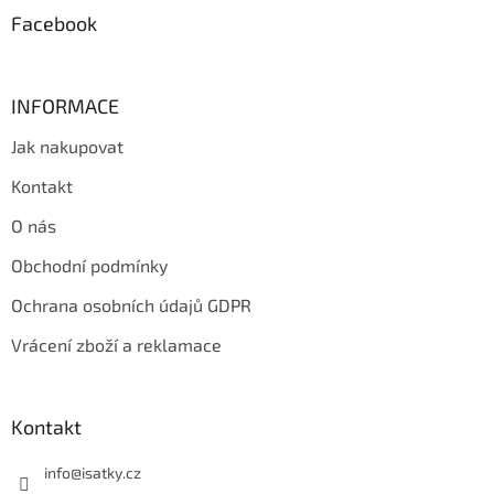
y
Facebook
v
ý
p
i
INFORMACE
s
u
Jak nakupovat
Kontakt
O nás
Obchodní podmínky
Ochrana osobních údajů GDPR
Vrácení zboží a reklamace
Kontakt
info
@
isatky.cz