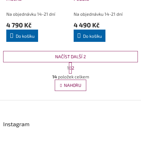
Na objednávku 14-21 dní
Na objednávku 14-21 dní
4 790 Kč
4 490 Kč
Do košíku
Do košíku
NAČÍST DALŠÍ 2
S
1
2
t
O
r
14
položek celkem
v
á
l
NAHORU
n
á
k
d
o
v
Z
a
á
c
á
n
í
p
í
p
a
Instagram
r
t
v
í
k