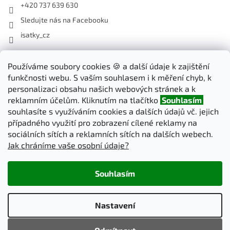
+420 737 639 630
Sledujte nás na Facebooku
isatky_cz
Odebírat newsletter
Používáme soubory cookies 🍪 a další údaje k zajištění
funkčnosti webu. S vaším souhlasem i k měření chyb, k
Vložte svůj e-mail a my vám budeme zasílat informace o nových
personalizaci obsahu našich webových stránek a k
produktech na našem e-shopu.
reklamním účelům. Kliknutím na tlačítko
Souhlasím
souhlasíte s využíváním cookies a dalších údajů vč. jejich
E-mail
případného využití pro zobrazení cílené reklamy na
sociálních sítích a reklamních sítích na dalších webech.
Jak chráníme vaše osobní údaje?
PŘIHLÁSIT SE
Souhlasím
Vytvořil Shoptet
Nastavení
Copyright 2026
iSatky.cz
. Všechna práva vyhrazena.
Upravit