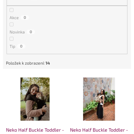
u
k
t
Akce
0
ů
Novinka
0
Tip
0
Položek k zobrazení:
14
V
ý
p
i
s
p
r
o
d
Neko Half Buckle Toddler -
Neko Half Buckle Toddler -