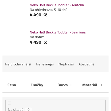
Neko Half Buckle Toddler - Matcha
Na objednávku 5-10 dní
4 490 Kč
Neko Half Buckle Toddler - Jeanious
Na dotaz
4 490 Kč
Ř
a
Nejprodávanější
Nejlevnější
Nejdražší
Abecedně
z
e
n
í
Cena
Značky
Barva
Materiál
p
r
o
d
Na skladě
0