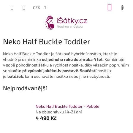
Přejít
NÁKUP
CZK
na
KOŠÍK
obsah
Neko Half Buckle Toddler
Neko Half Buckle Toddler je šátkové hybridní nosítko, které je
vhodné pro miminka
od jednoho roku do zhruba 4 let
. Kombinuje
v sobě pohodlnost šátku a rychlost nosítka, díky vázacím popruhům
se
skvěle přizpůsobí jakékoliv postavě
.
Součástí
nosítka
je
batůžek
, kam uschováte nosítko nebo jiné nezbytnosti.
Nejprodávanější
Neko Half Buckle Toddler - Pebble
Na objednávku 14-21 dní
4 490 Kč