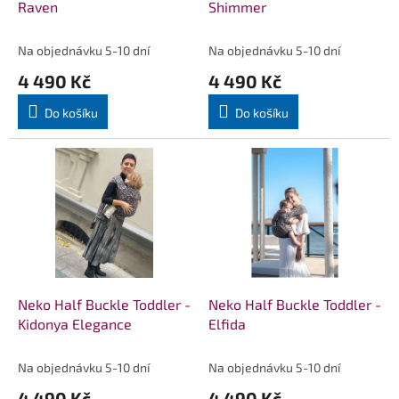
u
Raven
Shimmer
k
t
Na objednávku 5-10 dní
Na objednávku 5-10 dní
ů
4 490 Kč
4 490 Kč
Do košíku
Do košíku
Neko Half Buckle Toddler -
Neko Half Buckle Toddler -
Kidonya Elegance
Elfida
Na objednávku 5-10 dní
Na objednávku 5-10 dní
4 490 Kč
4 490 Kč