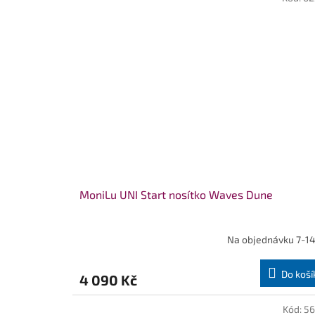
MoniLu UNI Start nosítko Waves Dune
Na objednávku 7-14
Do koší
4 090 Kč
Kód:
56