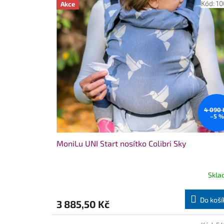
Kód:
10
Akce
ý
p
i
s
p
r
o
d
u
k
4 090 
–5 %
t
ů
MoniLu UNI Start nosítko Colibri Sky
Skla
Do koší
3 885,50 Kč