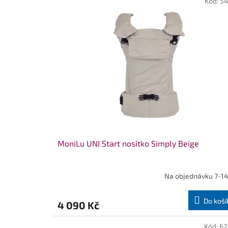
Kód:
54
MoniLu UNI Start nosítko Simply Beige
Na objednávku 7-14
Do koší
4 090 Kč
Kód:
62