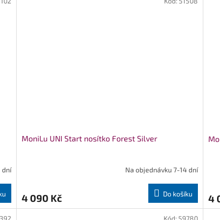
z
102
Kód:
51508
5
5
hvězdiček.
hvě
MoniLu UNI Start nosítko Forest Silver
Mon
 dní
Na objednávku 7-14 dní
ku
Do košíku
4 090 Kč
4 
392
Kód:
59780