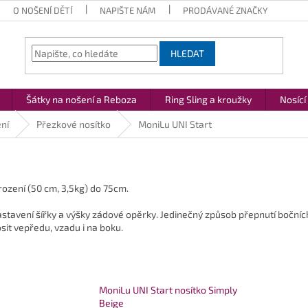
O NOŠENÍ DĚTÍ
NAPIŠTE NÁM
PRODÁVANÉ ZNAČKY
HLEDAT
Šátky na nošení a Reboza
Ring Sling a kroužky
Nosící
ní
Přezkové nosítko
MoniLu UNI Start
rození (50 cm, 3,5kg) do 75cm.
stavení šířky a výšky zádové opěrky. Jedinečný způsob přepnutí bočníc
sit vepředu, vzadu i na boku.
MoniLu UNI Start nosítko Simply
Beige