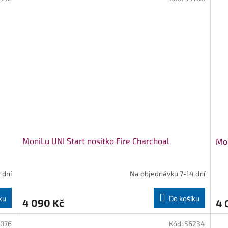
MoniLu UNI Start nosítko Fire Charchoal
Mon
 dní
Na objednávku 7-14 dní
ku
Do košíku
4 090 Kč
4 
076
Kód:
56234