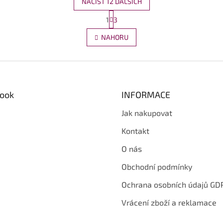
NAČÍST 12 DALŠÍCH
S
1
3
O
t
r
v
NAHORU
á
l
n
á
k
d
o
a
v
c
á
í
n
ook
INFORMACE
p
í
r
Jak nakupovat
v
k
Kontakt
y
v
O nás
ý
p
Obchodní podmínky
i
s
Ochrana osobních údajů GD
u
Vrácení zboží a reklamace