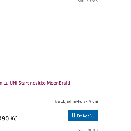
Kód:
59785
zdiček.
iLu UNI Start nosítko MoonBraid
Na objednávku 7-14 dní
Do košíku
090 Kč
Kód:
50888