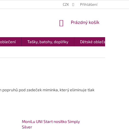
CZK
Přihlášení
NÁKUPNÍ
Prázdný košík
KOŠÍK
 oblečení
Tašky, batohy, doplňky
Dětské oblečení
Dár
h popruhů pod zadeček miminka, který eliminuje tlak
MoniLu UNI Start nosítko Simply
Silver