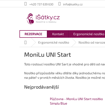
Přejít
+420 737 639 630
info@isatky.cz
na
obsah
REZERVACE
Kontakt
Ergonomické nosítko
Domů
Ergonomické nosítko
Nosítko od naroze
MoniLu UNI Start
Toto rostoucí nosítko UNI Sart je vhodné pro děti od na
Nosítko přizpůsobíte věku dítěte díky jednoduchému na
na páteř v prvních měsících života. Nosítko je možné no
Nejprodávanější
Půjčovna - MoniLu UNI Start nosítko
Simply Blue