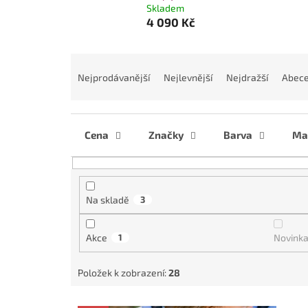
Skladem
4 090 Kč
Ř
a
Nejprodávanější
Nejlevnější
Nejdražší
Abec
z
e
n
í
Cena
Značky
Barva
Mat
p
r
o
d
Na skladě
3
u
k
Akce
1
Novink
t
ů
Položek k zobrazení:
28
V