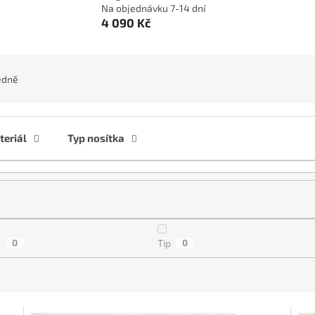
Na objednávku 7-14 dní
4 090 Kč
edně
eriál
Typ nosítka
a
0
Tip
0