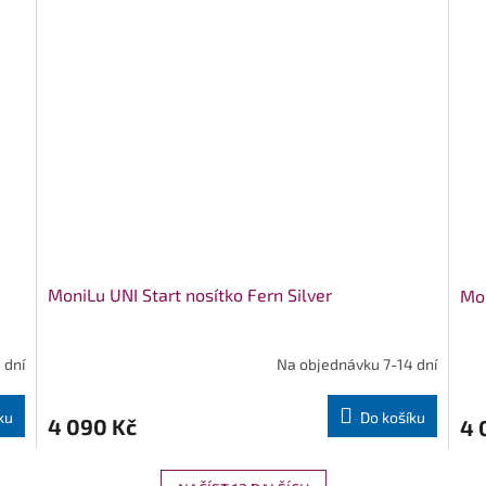
MoniLu UNI Start nosítko Fern Silver
Mon
 dní
Na objednávku 7-14 dní
ku
Do košíku
4 090 Kč
4 