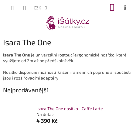
Přejít
NÁKUP
CZK
na
KOŠÍK
obsah
Isara The One
Isara The One
je univerzální rostoucí ergonomické nosítko, které
využijete od 2m až po předškolní věk.
Nosítko disponuje možností křížení ramenních popruhů a součástí
jsou i rozšiřovacími adaptéry
Nejprodávanější
Isara The One nosítko - Caffe Latte
Na dotaz
4 390 Kč