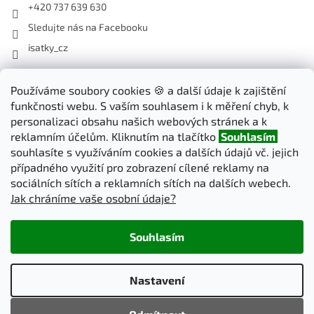
+420 737 639 630
Sledujte nás na Facebooku
isatky_cz
Odebírat newsletter
Používáme soubory cookies 🍪 a další údaje k zajištění
funkčnosti webu. S vaším souhlasem i k měření chyb, k
Vložte svůj e-mail a my vám budeme zasílat informace o nových
personalizaci obsahu našich webových stránek a k
produktech na našem e-shopu.
reklamním účelům. Kliknutím na tlačítko
Souhlasím
souhlasíte s využíváním cookies a dalších údajů vč. jejich
E-mail
případného využití pro zobrazení cílené reklamy na
sociálních sítích a reklamních sítích na dalších webech.
Jak chráníme vaše osobní údaje?
PŘIHLÁSIT SE
Souhlasím
Vytvořil Shoptet
Nastavení
Copyright 2026
iSatky.cz
. Všechna práva vyhrazena.
Upravit