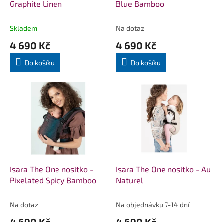
u
Graphite Linen
Blue Bamboo
k
t
Skladem
Na dotaz
ů
4 690 Kč
4 690 Kč
Do košíku
Do košíku
Isara The One nosítko -
Isara The One nosítko - Au
Pixelated Spicy Bamboo
Naturel
Na dotaz
Na objednávku 7-14 dní
4 690 Kč
4 690 Kč