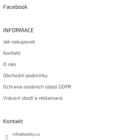
y
Facebook
v
ý
p
i
INFORMACE
s
u
Jak nakupovat
Kontakt
O nás
Obchodní podmínky
Ochrana osobních údajů GDPR
Vrácení zboží a reklamace
Kontakt
info
@
isatky.cz