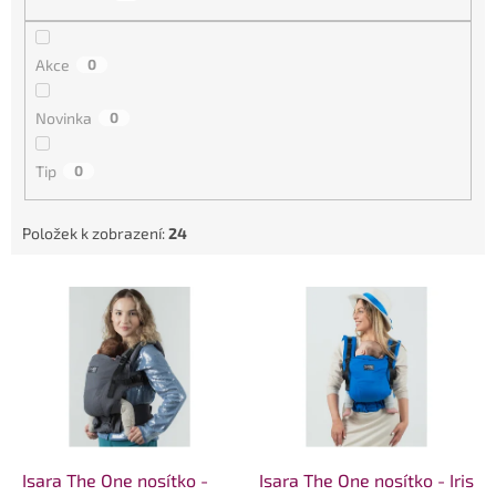
u
k
t
Akce
0
ů
Novinka
0
Tip
0
Položek k zobrazení:
24
V
ý
p
i
s
p
r
o
d
Isara The One nosítko -
Isara The One nosítko - Iris