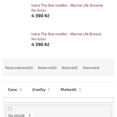
Isara The One nosítko - Marine Life Oceania
Na dotaz
4 390 Kč
Isara The One nosítko - Marine Life Breeze
Na dotaz
4 390 Kč
Ř
a
Nejprodávanější
Nejlevnější
Nejdražší
Abecedně
z
e
n
í
Cena
Značky
Materiál
p
r
o
d
Na skladě
1