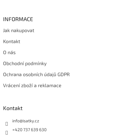
k
y
v
INFORMACE
ý
p
Jak nakupovat
i
s
Kontakt
u
O nás
Obchodní podmínky
Ochrana osobních údajů GDPR
Vrácení zboží a reklamace
Kontakt
info
@
isatky.cz
+420 737 639 630