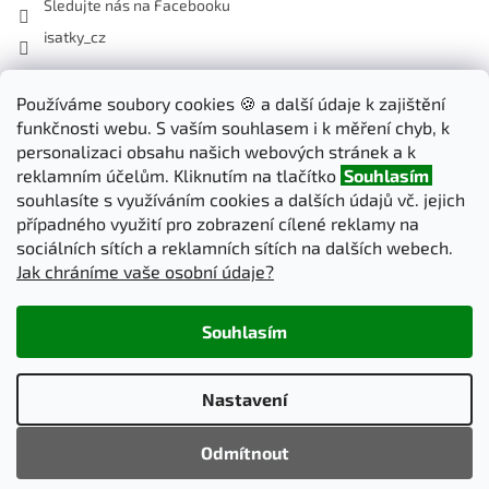
Sledujte nás na Facebooku
isatky_cz
Odebírat newsletter
Používáme soubory cookies 🍪 a další údaje k zajištění
funkčnosti webu. S vaším souhlasem i k měření chyb, k
Vložte svůj e-mail a my vám budeme zasílat informace o nových
personalizaci obsahu našich webových stránek a k
produktech na našem e-shopu.
reklamním účelům. Kliknutím na tlačítko
Souhlasím
souhlasíte s využíváním cookies a dalších údajů vč. jejich
E-mail
případného využití pro zobrazení cílené reklamy na
sociálních sítích a reklamních sítích na dalších webech.
Jak chráníme vaše osobní údaje?
PŘIHLÁSIT SE
Souhlasím
Vytvořil Shoptet
Nastavení
Copyright 2026
iSatky.cz
. Všechna práva vyhrazena.
Upravit
Odmítnout
nastavení cookies