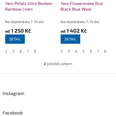
d
Yaro Petals Ultra Bonbon
Yaro Flowersnake Duo
u
Rainbow Linen
Black Blue Wool
k
t
Na objednávku 7-14 dní
Na objednávku 7-14 dní
ů
1 250 Kč
1 402 Kč
od
od
DETAIL
DETAIL
2
5
6
7
8
2
3
4
5
6
7
8
2
položek celkem
O
v
l
Z
á
á
d
p
a
a
Instagram
c
t
í
í
p
r
Facebook
v