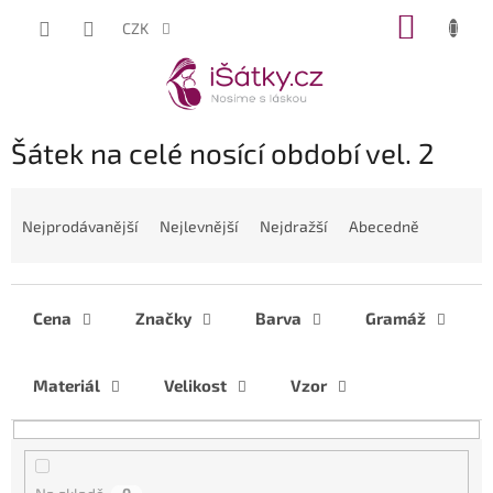
Přejít
NÁKUP
CZK
na
KOŠÍK
obsah
Šátek na celé nosící období vel. 2
Ř
a
Nejprodávanější
Nejlevnější
Nejdražší
Abecedně
z
e
n
í
Cena
Značky
Barva
Gramáž
p
r
Materiál
Velikost
Vzor
o
d
u
k
t