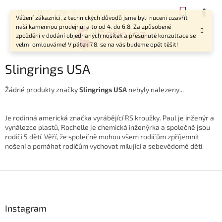
Přejít
NÁKUP
CZK
na
Vážení zákazníci, z technických důvodů jsme byli nuceni uzavřít
KOŠÍK
obsah
naši kamennou prodejnu, a to od 4. do 6.8. Za způsobené
zpoždění v dodání objednaných nosítek a přesunuté konzultace se
velmi omlouváme! V pátek 7.8. se na vás budeme opět těšit!
Slingrings USA
Žádné produkty značky
Slingrings USA
nebyly nalezeny...
Je rodinná americká značka vyrábějící RS kroužky. Paul je inženýr a
vynálezce plastů, Rochelle je chemická inženýrka a společně jsou
rodiči 5 dětí. Věří, že společně mohou všem rodičům zpříjemnit
nošení a pomáhat rodičům vychovat milující a sebevědomé děti.
Z
á
p
a
Instagram
t