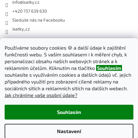
info
@
isatky.cz
+420 737 639 630
Sledujte nás na Facebooku
isatky_cz
Odebírat newsletter
Používáme soubory cookies 🍪 a další údaje k zajištění
funkčnosti webu. S vaším souhlasem i k měření chyb, k
Vložte svůj e-mail a my vám budeme zasílat informace o nových
personalizaci obsahu našich webových stránek a k
produktech na našem e-shopu.
reklamním účelům. Kliknutím na tlačítko
Souhlasím
souhlasíte s využíváním cookies a dalších údajů vč. jejich
E-mail
případného využití pro zobrazení cílené reklamy na
sociálních sítích a reklamních sítích na dalších webech.
Jak chráníme vaše osobní údaje?
PŘIHLÁSIT SE
Souhlasím
Vytvořil Shoptet
Nastavení