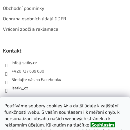
Obchodní podmínky
Ochrana osobních údajů GDPR
Vrácení zboží a reklamace
Kontakt
info
@
isatky.cz
+420 737 639 630
Sledujte nás na Facebooku
isatky_cz
Odebírat newsletter
Používáme soubory cookies 🍪 a další údaje k zajištění
funkčnosti webu. S vaším souhlasem i k měření chyb, k
Vložte svůj e-mail a my vám budeme zasílat informace o nových
personalizaci obsahu našich webových stránek a k
produktech na našem e-shopu.
reklamním účelům. Kliknutím na tlačítko
Souhlasím