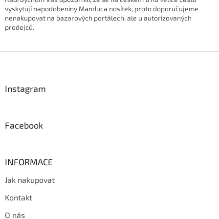
vyskytují napodobeniny Manduca nosítek, proto doporučujeme
nenakupovat na bazarových portálech, ale u autorizovaných
prodejců.
Z
á
p
a
Instagram
t
í
Facebook
INFORMACE
Jak nakupovat
Kontakt
O nás