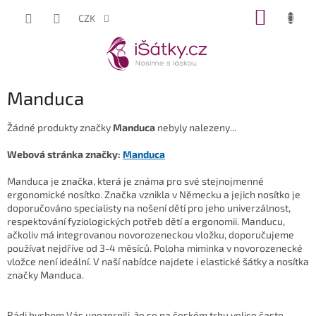
Přejít
NÁKUP
CZK
na
KOŠÍK
obsah
Manduca
Žádné produkty značky
Manduca
nebyly nalezeny...
Webová stránka značky:
Manduca
Manduca je značka, která je známa pro své stejnojmenné
ergonomické nosítko. Značka vznikla v Německu a jejich nosítko je
doporučováno specialisty na nošení dětí pro jeho univerzálnost,
respektování fyziologických potřeb dětí a ergonomii.
Manducu,
ačkoliv má integrovanou novorozeneckou vložku, doporučujeme
používat nejdříve od 3-4 měsíců. Poloha miminka v novorozenecké
vložce není ideální. V naší nabídce najdete i elastické šátky a nosítka
značky Manduca.
Rádi bychom Vás upozornili, že se na českém trhu velice často