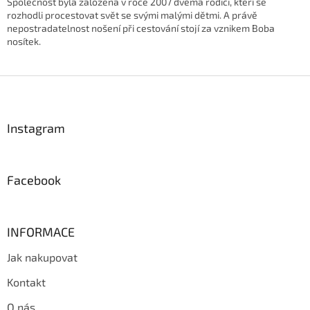
Společnost byla založena v roce 2007 dvěma rodiči, kteří se
rozhodli procestovat svět se svými malými dětmi. A právě
nepostradatelnost nošení při cestování stojí za vznikem Boba
nosítek.
Z
á
p
a
Instagram
t
í
Facebook
INFORMACE
Jak nakupovat
Kontakt
O nás