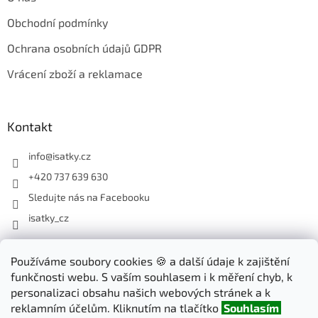
Obchodní podmínky
Ochrana osobních údajů GDPR
Vrácení zboží a reklamace
Kontakt
info
@
isatky.cz
+420 737 639 630
Sledujte nás na Facebooku
isatky_cz
Odebírat newsletter
Používáme soubory cookies 🍪 a další údaje k zajištění
funkčnosti webu. S vaším souhlasem i k měření chyb, k
Vložte svůj e-mail a my vám budeme zasílat informace o nových
personalizaci obsahu našich webových stránek a k
produktech na našem e-shopu.
reklamním účelům. Kliknutím na tlačítko
Souhlasím