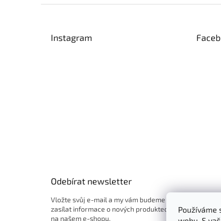
Z
á
p
Instagram
Faceb
a
t
í
Odebírat newsletter
Vložte svůj e-mail a my vám budeme
zasílat informace o nových produktech
Používáme s
na našem e-shopu.
webu. S vaš