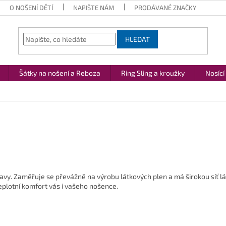
O NOŠENÍ DĚTÍ
NAPIŠTE NÁM
PRODÁVANÉ ZNAČKY
HLEDAT
Šátky na nošení a Reboza
Ring Sling a kroužky
Nosící
ravy. Zaměřuje se převážně na výrobu látkových plen a má širokou síť 
plotní komfort vás i vašeho nošence.