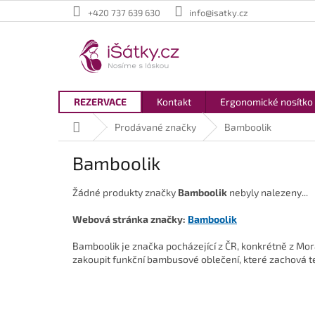
Přejít
+420 737 639 630
info@isatky.cz
na
obsah
REZERVACE
Kontakt
Ergonomické nosítko
Domů
Prodávané značky
Bamboolik
Bamboolik
Žádné produkty značky
Bamboolik
nebyly nalezeny...
Webová stránka značky:
Bamboolik
Bamboolik je značka pocházející z ČR, konkrétně z Mo
zakoupit funkční bambusové oblečení, které zachová te