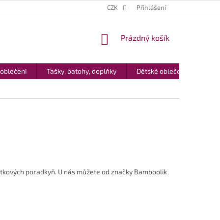
CZK
Přihlášení
NÁKUPNÍ
Prázdný košík
KOŠÍK
 oblečení
Tašky, batohy, doplňky
Dětské oblečení
Dár
látkových poradkyň. U nás můžete od značky Bamboolik