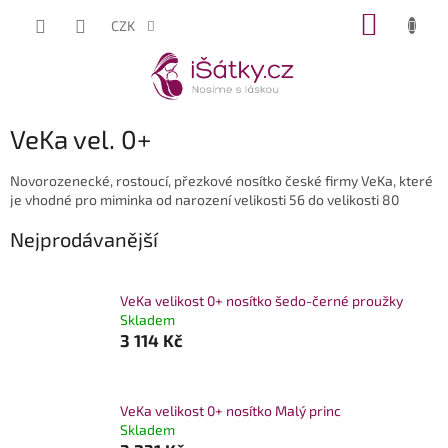
Přejít
NÁKUP
CZK
na
KOŠÍK
obsah
VeKa vel. 0+
Novorozenecké, rostoucí, přezkové nosítko české firmy VeKa, které
je vhodné pro miminka od narození velikosti 56 do velikosti 80
Nejprodávanější
VeKa velikost 0+ nosítko šedo-černé proužky
Skladem
3 114 Kč
VeKa velikost 0+ nosítko Malý princ
Skladem