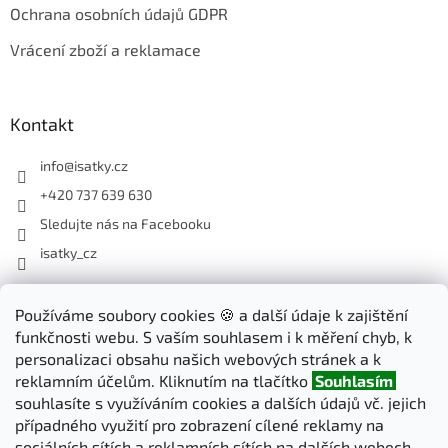
Ochrana osobních údajů GDPR
Vrácení zboží a reklamace
Kontakt
info
@
isatky.cz
+420 737 639 630
Sledujte nás na Facebooku
isatky_cz
Odebírat newsletter
Používáme soubory cookies 🍪 a další údaje k zajištění
funkčnosti webu. S vaším souhlasem i k měření chyb, k
Vložte svůj e-mail a my vám budeme zasílat informace o nových
personalizaci obsahu našich webových stránek a k
produktech na našem e-shopu.
reklamním účelům. Kliknutím na tlačítko
Souhlasím
souhlasíte s využíváním cookies a dalších údajů vč. jejich
E-mail
případného využití pro zobrazení cílené reklamy na
sociálních sítích a reklamních sítích na dalších webech.