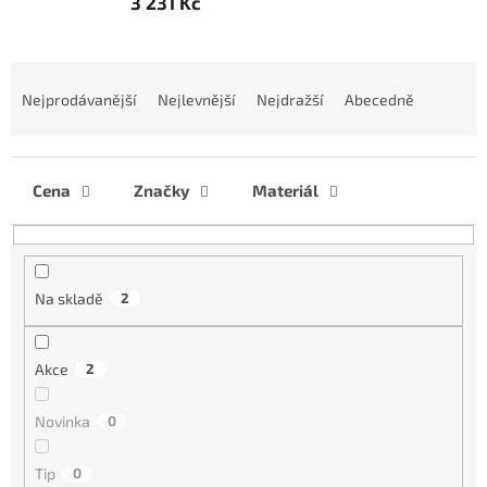
3 231 Kč
Ř
a
Nejprodávanější
Nejlevnější
Nejdražší
Abecedně
z
e
n
í
Cena
Značky
Materiál
p
r
o
d
Na skladě
2
u
k
t
Akce
2
ů
Novinka
0
Tip
0