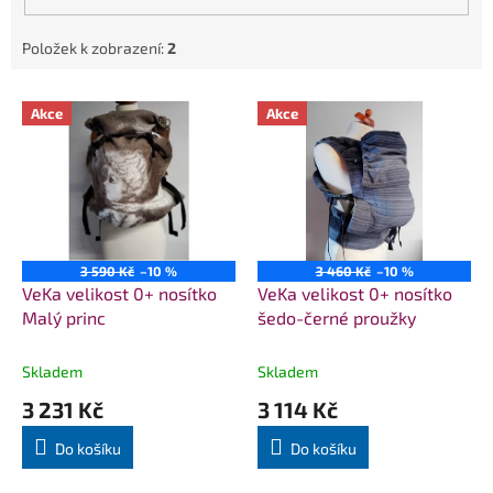
Položek k zobrazení:
2
V
Akce
Akce
ý
p
i
s
p
r
o
3 590 Kč
–10 %
3 460 Kč
–10 %
d
VeKa velikost 0+ nosítko
VeKa velikost 0+ nosítko
u
Malý princ
šedo-černé proužky
k
t
Skladem
Skladem
ů
3 231 Kč
3 114 Kč
Do košíku
Do košíku