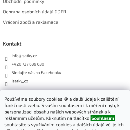
Obchodní podmínky
Ochrana osobních údajů GDPR
Vrácení zboží a reklamace
Kontakt
info
@
isatky.cz
+420 737 639 630
Sledujte nás na Facebooku
isatky_cz
Odebírat newsletter
Používáme soubory cookies 🍪 a další údaje k zajištění
funkčnosti webu. S vaším souhlasem i k měření chyb, k
Vložte svůj e-mail a my vám budeme zasílat informace o nových
personalizaci obsahu našich webových stránek a k
produktech na našem e-shopu.
reklamním účelům. Kliknutím na tlačítko
Souhlasím
souhlasíte s využíváním cookies a dalších údajů vč. jejich
E-mail