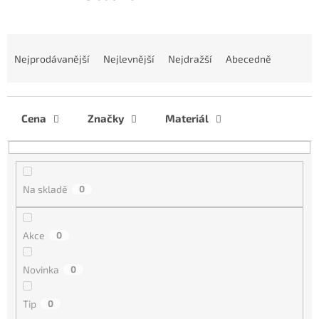
Ř
a
Nejprodávanější
Nejlevnější
Nejdražší
Abecedně
z
e
n
í
Cena
Značky
Materiál
p
r
o
d
Na skladě
0
u
k
t
Akce
0
ů
Novinka
0
Tip
0