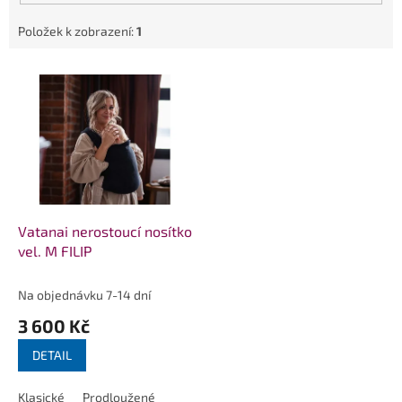
Položek k zobrazení:
1
V
ý
p
i
s
p
r
o
d
Vatanai nerostoucí nosítko
u
vel. M FILIP
k
t
Na objednávku 7-14 dní
ů
3 600 Kč
DETAIL
Klasické
Prodloužené