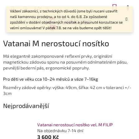
Přejít
NÁKUP
CZK
na
Vážení zákazníci, z technických důvodů jsme byli nuceni uzavřít
KOŠÍK
obsah
naši kamennou prodejnu, a to od 4. do 6.8. Za způsobené
zpoždění v dodání objednaných nosítek a přesunuté konzultace se
velmi omlouváme! V pátek 7.8. se na vás budeme opět těšit!
Vatanai M nerostoucí nosítko
Má elegantně zakomponované reflexní prvky, originální
magnetickou zádovou sponu na posuvném odnímatelném pásu,
pevnější bederní pás, ergonomické popruhy.
Pro děti ve věku cca 10–24 měsíců a váze 7–16kg
Rozměry zádové opěrky: výška: 49cm, šířka: 42 cm v toleranci +/-
3cm
Nejprodávanější
Vatanai nerostoucí nosítko vel. M FILIP
Na objednávku 7-14 dní
3 600 Kč