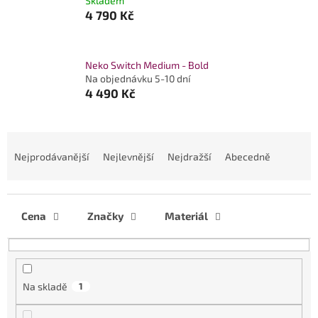
Skladem
4 790 Kč
Neko Switch Medium - Bold
Na objednávku 5-10 dní
4 490 Kč
Ř
a
Nejprodávanější
Nejlevnější
Nejdražší
Abecedně
z
e
n
í
Cena
Značky
Materiál
p
r
o
d
Na skladě
1
u
k