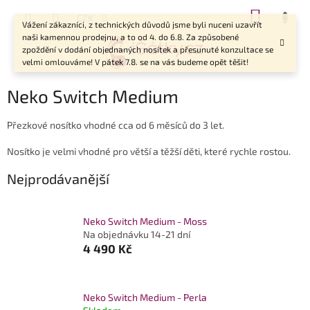
Přejít
NÁKUP
CZK
na
Vážení zákazníci, z technických důvodů jsme byli nuceni uzavřít
KOŠÍK
obsah
naši kamennou prodejnu, a to od 4. do 6.8. Za způsobené
zpoždění v dodání objednaných nosítek a přesunuté konzultace se
velmi omlouváme! V pátek 7.8. se na vás budeme opět těšit!
Neko Switch Medium
Přezkové nosítko vhodné cca od
6 měsíců
do
3
let.
Nosítko je velmi vhodné pro větší a těžší děti, které rychle rostou.
Nejprodávanější
Neko Switch Medium - Moss
Na objednávku 14-21 dní
4 490 Kč
Neko Switch Medium - Perla