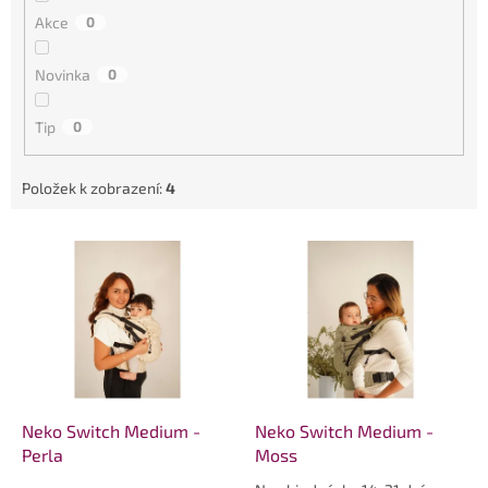
t
Akce
0
ů
Novinka
0
Tip
0
Položek k zobrazení:
4
V
ý
p
i
s
p
r
o
d
Neko Switch Medium -
Neko Switch Medium -
u
Perla
Moss
k