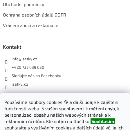
Obchodní podmínky
Ochrana osobních údajů GDPR
Vrácení zboží a reklamace
Kontakt
info
@
isatky.cz
+420 737 639 630
Sledujte nás na Facebooku
isatky_cz
Odebírat newsletter
Používáme soubory cookies 🍪 a další údaje k zajištění
funkčnosti webu. S vaším souhlasem i k měření chyb, k
Vložte svůj e-mail a my vám budeme zasílat informace o nových
personalizaci obsahu našich webových stránek a k
produktech na našem e-shopu.
reklamním účelům. Kliknutím na tlačítko
Souhlasím
souhlasíte s využíváním cookies a dalších údajů vč. jejich