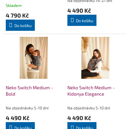
Na objednávku 14-21 dní
Průměrné
t
Skladem
hodnocení
4 490 Kč
ů
produktu
4 790 Kč
je
Do košíku
5,0
Do košíku
z
5
hvězdiček.
Neko Switch Medium -
Neko Switch Medium -
Bold
Kidonya Elegance
Na objednávku 5-10 dní
Na objednávku 5-10 dní
4 490 Kč
4 490 Kč
Do košíku
Do košíku