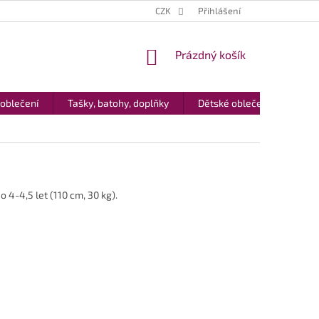
CZK
Přihlášení
NÁKUPNÍ
Prázdný košík
KOŠÍK
 oblečení
Tašky, batohy, doplňky
Dětské oblečení
Dár
o 4-4,5 let (110 cm, 30 kg).