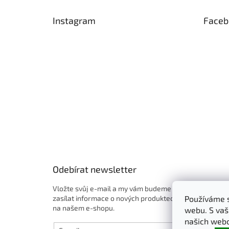
á
p
Instagram
Faceb
a
t
í
Odebírat newsletter
Vložte svůj e-mail a my vám budeme
zasílat informace o nových produktech
Používáme s
na našem e-shopu.
webu. S vaš
našich webo