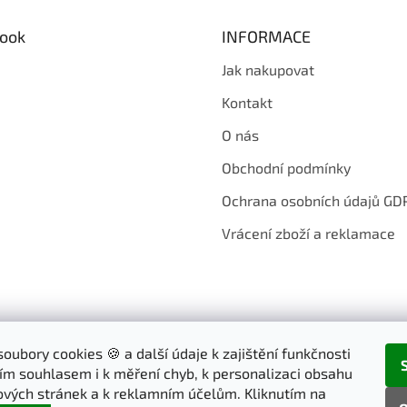
á
d
ook
INFORMACE
a
c
Jak nakupovat
í
p
Kontakt
r
v
O nás
k
y
Obchodní podmínky
v
ý
Ochrana osobních údajů GD
p
i
Vrácení zboží a reklamace
s
u
oubory cookies 🍪 a další údaje k zajištění funkčnosti
ím souhlasem i k měření chyb, k personalizaci obsahu
vých stránek a k reklamním účelům. Kliknutím na