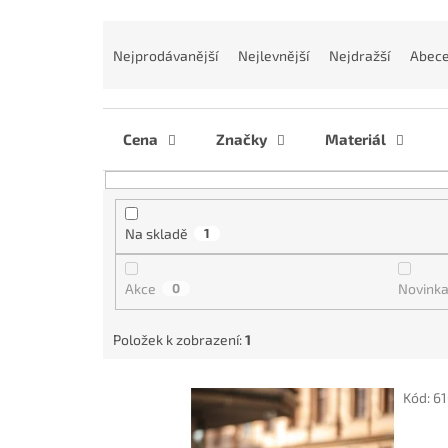
Ř
a
Nejprodávanější
Nejlevnější
Nejdražší
Abec
z
e
n
í
Cena
Značky
Materiál
p
r
o
d
Na skladě
1
u
k
Akce
0
Novink
t
ů
Položek k zobrazení:
1
V
Kód:
6
ý
p