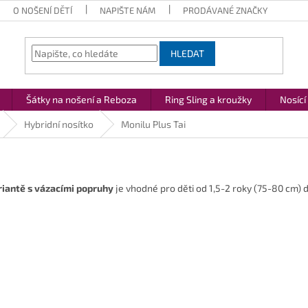
O NOŠENÍ DĚTÍ
NAPIŠTE NÁM
PRODÁVANÉ ZNAČKY
HLEDAT
Šátky na nošení a Reboza
Ring Sling a kroužky
Nosící
Hybridní nosítko
Monilu Plus Tai
iantě s vázacími popruhy
je vhodné pro děti od 1,5-2 roky (75-80 cm) d