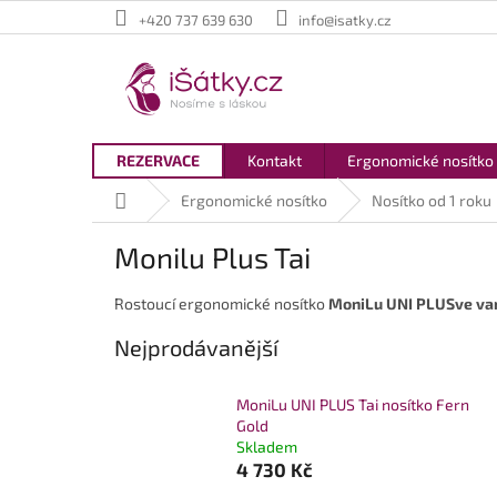
Přejít
+420 737 639 630
info@isatky.cz
na
obsah
REZERVACE
Kontakt
Ergonomické nosítko
Domů
Ergonomické nosítko
Nosítko od 1 roku
Monilu Plus Tai
Rostoucí ergonomické nosítko
MoniLu UNI PLUSve var
Nejprodávanější
MoniLu UNI PLUS Tai nosítko Fern
Gold
Skladem
4 730 Kč