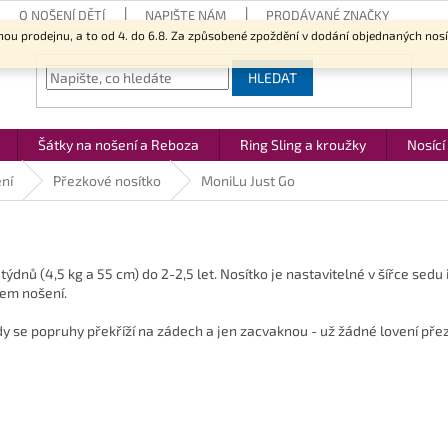
O NOŠENÍ DĚTÍ
NAPIŠTE NÁM
PRODÁVANÉ ZNAČKY
nou prodejnu, a to od 4. do 6.8. Za způsobené zpoždění v dodání objednaných nos
HLEDAT
Šátky na nošení a Reboza
Ring Sling a kroužky
Nosící
ní
Přezkové nosítko
MoniLu Just Go
týdnů (4,5 kg a 55 cm) do 2-2,5 let. Nosítko je nastavitelné v šířce sed
em nošení.
dy se popruhy překříží na zádech a jen zacvaknou - už žádné lovení pře