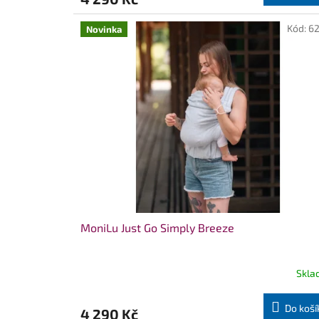
Kód:
6
Novinka
MoniLu Just Go Simply Breeze
Skla
Do koší
4 290 Kč