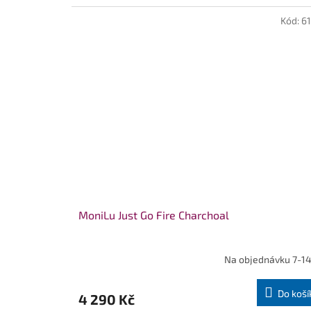
Kód:
6
MoniLu Just Go Fire Charchoal
Na objednávku 7-14
Do koší
4 290 Kč