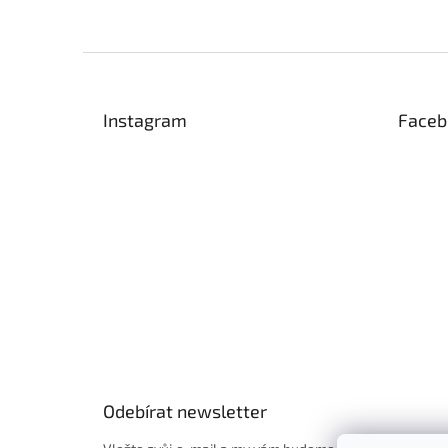
Z
á
p
Instagram
Faceb
a
t
í
Odebírat newsletter