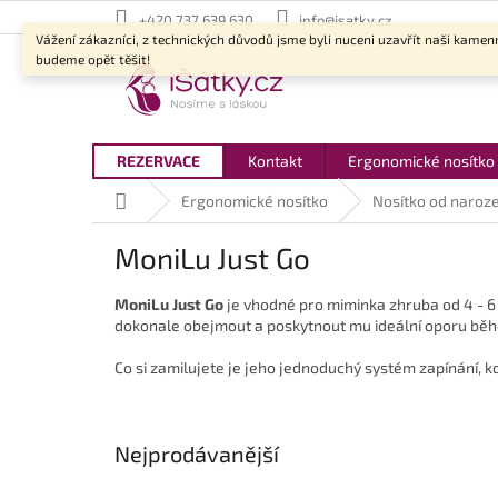
Přejít
+420 737 639 630
info@isatky.cz
na
Vážení zákazníci, z technických důvodů jsme byli nuceni uzavřít naši kamen
obsah
budeme opět těšit!
REZERVACE
Kontakt
Ergonomické nosítko
Domů
Ergonomické nosítko
Nosítko od naroze
MoniLu Just Go
MoniLu Just Go
je vhodné pro miminka zhruba od 4 - 6 
dokonale obejmout a poskytnout mu ideální oporu běh
Co si zamilujete je jeho jednoduchý systém zapínání, k
Nejprodávanější