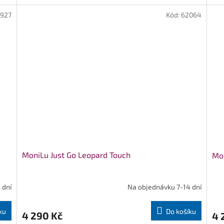
1927
Kód:
62064
MoniLu Just Go Leopard Touch
Mon
 dní
Na objednávku 7-14 dní
ku
Do košíku
4 290 Kč
4 