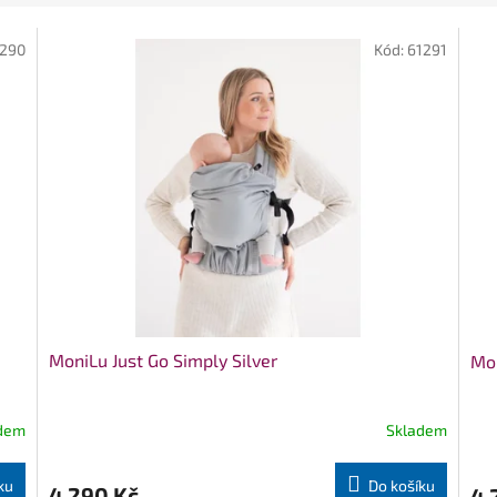
1290
Kód:
61291
MoniLu Just Go Simply Silver
Mon
dem
Skladem
ku
Do košíku
4 290 Kč
4 