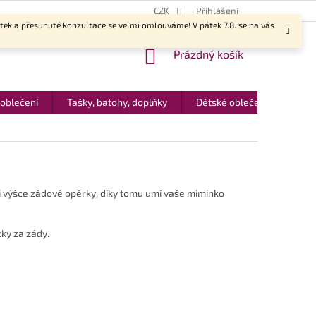
CZK
Přihlášení
ítek a přesunuté konzultace se velmi omlouváme! V pátek 7.8. se na vás
NÁKUPNÍ
Prázdný košík
KOŠÍK
 oblečení
Tašky, batohy, doplňky
Dětské oblečení
Dár
u i výšce zádové opěrky, díky tomu umí vaše miminko
zky za zády.