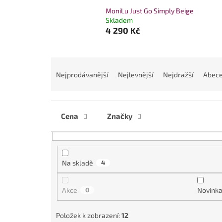
MoniLu Just Go Simply Beige
Skladem
4 290 Kč
Ř
a
Nejprodávanější
Nejlevnější
Nejdražší
Abec
z
e
n
í
Cena
Značky
p
r
o
d
Na skladě
4
u
k
Akce
0
Novink
t
ů
Položek k zobrazení:
12