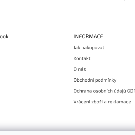
O
v
l
á
d
ook
INFORMACE
a
c
Jak nakupovat
í
p
Kontakt
r
v
O nás
k
y
Obchodní podmínky
v
ý
Ochrana osobních údajů GD
p
i
Vrácení zboží a reklamace
s
u