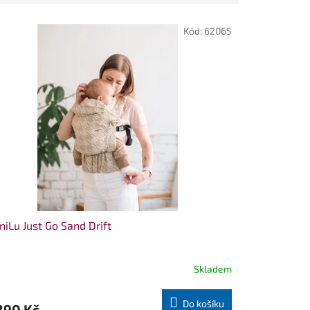
Kód:
62065
iLu Just Go Sand Drift
Skladem
Do košíku
290 Kč