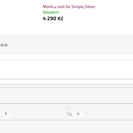
MoniLu Just Go Simply Silver
Skladem
4 290 Kč
edně
a
1
Tip
0