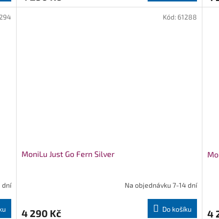
294
Kód:
61288
MoniLu Just Go Fern Silver
Mon
 dní
Na objednávku 7-14 dní
ku
Do košíku
4 290 Kč
4 